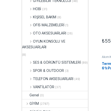
GİYİLEBİLİR TEKNOLOJİ
Koru
(48)
Kablo
HOBİ
(31)
İsta
KİŞİSEL BAKIM
(8)
OFİS MALZEMELERİ
(1)
OTO AKSESUARLARI
(26)
₺
55
OYUN KONSOLU VE
AKSESUARLARI
(8)
Akım K
ELEK
SES & GÖRÜNTÜ SİSTEMLERİ
(89)
ELEKT
Term
6’lı P
SPOR & OUTDOOR
(3)
Type-
Güç 
TELEFON AKSESUARLARI
(49)
Koru
Anaht
VANTİLATÖR
(37)
Kablo
Genel
(0)
GİYİM
(2787)