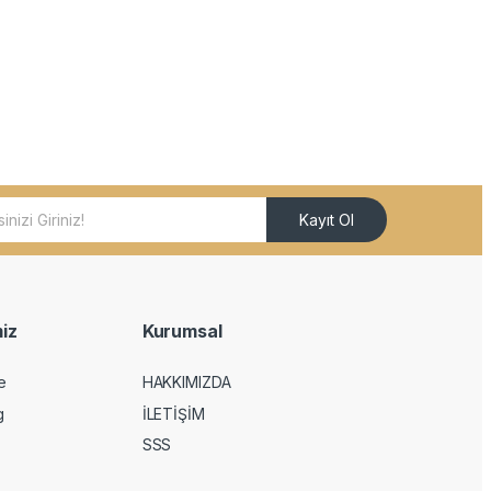
Kayıt Ol
iz
Kurumsal
e
HAKKIMIZDA
g
İLETİŞİM
SSS