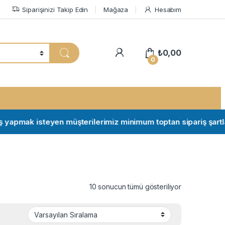
Siparişinizi Takip Edin
Mağaza
Hesabım
My Account
₺
0,00
0
apmak isteyen müşterilerimiz minimum toptan sipariş şartları içi
10 sonucun tümü gösteriliyor