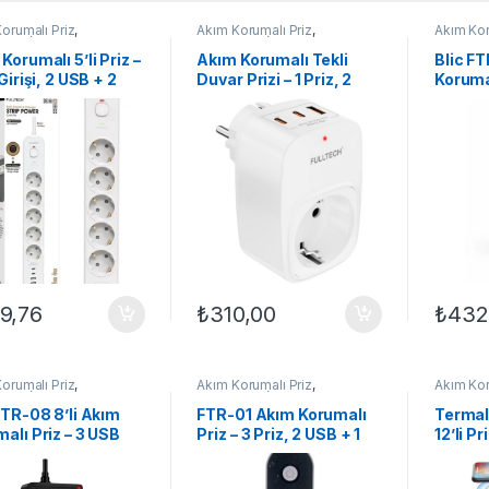
orumalı Priz
,
Akım Korumalı Priz
,
Akım Kor
TRONİK
,
EV
ELEKTRONİK
,
EV
ELEKTR
RONİĞİ
ELEKTRONİĞİ
ELEKTRO
Korumalı 5’li Priz –
Akım Korumalı Tekli
Blic F
 Girişi, 2 USB + 2
Duvar Prizi – 1 Priz, 2
Korumal
C Çıkışlı, 2 Metre
Type-C + 1 USB Girişli,
2500W
lu, Aşırı Akım ve
3680W 16A Kısa Devre
C, 2x U
j Korumalı Çoklu
Koruması, Isıya
Metre 
Dayanıklı Kablusuz
Ergonomik Priz
9,76
₺
310,00
₺
432
orumalı Priz
,
Akım Korumalı Priz
,
Akım Kor
TRONİK
,
EV
ELEKTRONİK
,
EV
ELEKTR
RONİĞİ
ELEKTRONİĞİ
ELEKTRO
FTR-08 8’li Akım
FTR-01 Akım Korumalı
Termal
alı Priz – 3 USB
Priz – 3 Priz, 2 USB + 1
12’li Pr
şli, 4000W Güç
Type-C, 16A 250V Güç
Wirele
iteli, Termal
Kapasiteli, Aşırı Gerilim
Şarjlı 