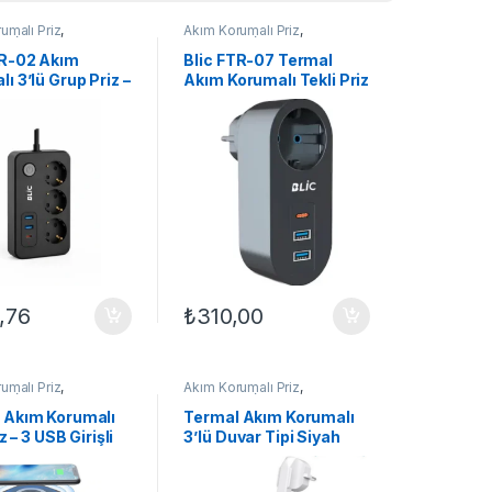
umalı Priz
,
Akım Korumalı Priz
,
ONİK
,
EV
ELEKTRONİK
,
EV
NİĞİ
ELEKTRONİĞİ
TR-02 Akım
Blic FTR-07 Termal
ı 3’lü Grup Priz –
Akım Korumalı Tekli Priz
, 20W PD USB-
– 2 USB + 1 Type-C
SB-A Hızlı Şarj, 2
Çıkışlı, Isıya Dayanıklı,
Kablolu
Kompakt Çoklu Şarj
Prizi
,76
₺
310,00
umalı Priz
,
Akım Korumalı Priz
,
ONİK
,
EV
ELEKTRONİK
,
EV
NİĞİ
ELEKTRONİĞİ
 Akım Korumalı
Termal Akım Korumalı
iz – 3 USB Girişli
3’lü Duvar Tipi Siyah
ss Kablosuz
Priz 3500W – 1x USB +
2.4A Isıya
2x Type-C Hızlı Şarjlı