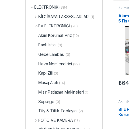
ELEKTRONİK
(384)
Akım K
ELEK
ELEKT
Akım 
BİLGİSAYAR AKSESUARLARI
(1)
5 Fiş
EV ELEKTRONİĞİ
Type-
(70)
Kablo
Akım Korumalı Priz
(10)
Volta
Priz
Fanlı Isıtıcı
(3)
Gece Lambası
(0)
Hava Nemlendirici
(39)
Kapı Zili
(0)
₺
64
Masaj Aleti
(14)
Mısır Patlatma Makineleri
(1)
Süpürge
Akım K
(0)
ELEK
ELEKT
Blic 
Tüy & Tiftik Toplayıcı
(2)
Korum
Giri
FOTO VE KAMERA
(17)
Kapas