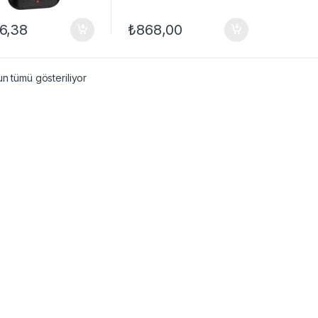
6,38
₺
868,00
n tümü gösteriliyor