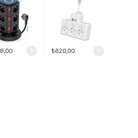
lı Grup Priz
Grup Priz Çoğaltıcı
88,00
₺
620,00