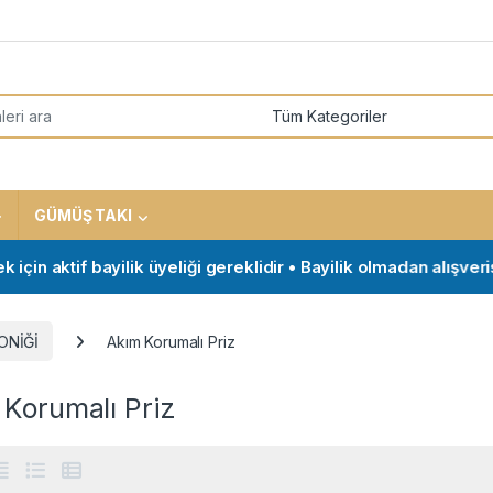
or:
GÜMÜŞ TAKI
 aktif bayilik üyeliği gereklidir • Bayilik olmadan alışveriş y
ONİĞİ
Akım Korumalı Priz
 Korumalı Priz