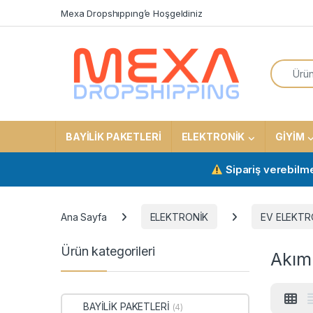
Skip to navigation
Skip to content
Mexa Dropshıppıng’e Hoşgeldiniz
Search f
BAYİLİK PAKETLERİ
ELEKTRONİK
GİYİM
Sipariş verebilmek için
Ana Sayfa
ELEKTRONİK
EV ELEKTR
Ürün kategorileri
Akım
BAYİLİK PAKETLERİ
(4)