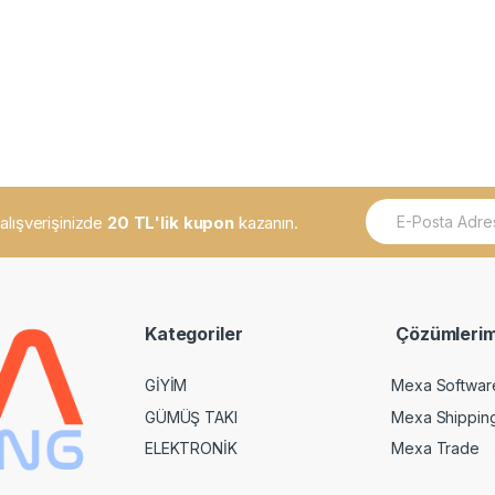
E
k alışverişinizde
20 TL'lik kupon
kazanın.
m
a
i
l
*
Kategoriler
Çözümlerim
GİYİM
Mexa Softwar
GÜMÜŞ TAKI
Mexa Shippin
ELEKTRONİK
Mexa Trade