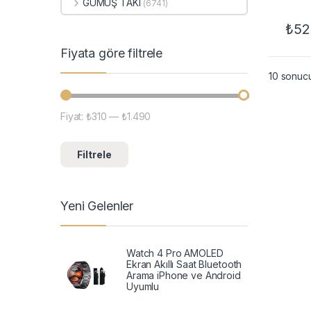
GÜMÜŞ TAKI
(6741)
₺
52
Fiyata göre filtrele
10 sonucu
Fiyat:
₺310
—
₺1.490
En düşük fiyat
En yüksek fiyat
Filtrele
Yeni Gelenler
Watch 4 Pro AMOLED
Ekran Akıllı Saat Bluetooth
Arama iPhone ve Android
Uyumlu