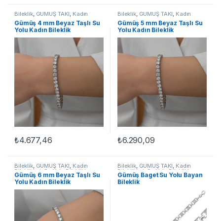
Bileklik
,
GÜMÜŞ TAKI
,
Kadın
Bileklik
,
GÜMÜŞ TAKI
,
Kadın
Bileklikleri
,
Su Yolu Bileklikler
Bileklikleri
,
Su Yolu Bileklikler
Gümüş 4 mm Beyaz Taşlı Su
Gümüş 5 mm Beyaz Taşlı Su
Yolu Kadın Bileklik
Yolu Kadın Bileklik
₺
4.677,46
₺
6.290,09
Bileklik
,
GÜMÜŞ TAKI
,
Kadın
Bileklik
,
GÜMÜŞ TAKI
,
Kadın
Bileklikleri
,
Su Yolu Bileklikler
Bileklikleri
,
Su Yolu Bileklikler
Gümüş 6 mm Beyaz Taşlı Su
Gümüş Baget Su Yolu Bayan
Yolu Kadın Bileklik
Bileklik