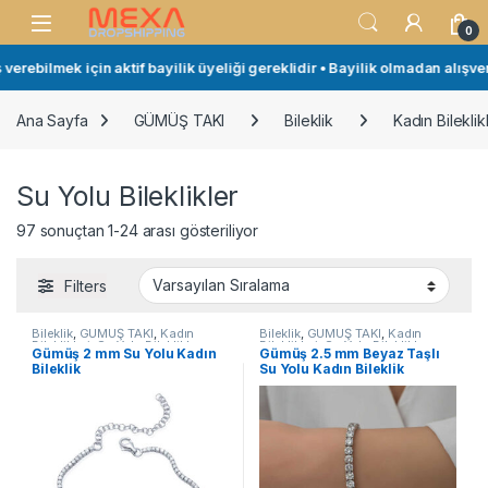
Skip to navigation
Skip to content
Open
0
bilmek için aktif bayilik üyeliği gereklidir • Bayilik olmadan alışveriş 
Ana Sayfa
GÜMÜŞ TAKI
Bileklik
Kadın Bileklikl
Su Yolu Bileklikler
97 sonuçtan 1-24 arası gösteriliyor
Filters
Bileklik
,
GÜMÜŞ TAKI
,
Kadın
Bileklik
,
GÜMÜŞ TAKI
,
Kadın
Bileklikleri
,
Su Yolu Bileklikler
Bileklikleri
,
Su Yolu Bileklikler
Gümüş 2 mm Su Yolu Kadın
Gümüş 2.5 mm Beyaz Taşlı
Bileklik
Su Yolu Kadın Bileklik