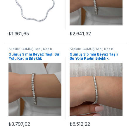
₺
1.361,65
₺
2.641,32
Bileklik
,
GÜMÜŞ TAKI
,
Kadın
Bileklik
,
GÜMÜŞ TAKI
,
Kadın
Bileklikleri
,
Su Yolu Bileklikler
Bileklikleri
,
Su Yolu Bileklikler
Gümüş 3 mm Beyaz Taşlı Su
Gümüş 3.5 mm Beyaz Taşlı
Yolu Kadın Bileklik
Su Yolu Kadın Bileklik
₺
3.797,02
₺
6.512,22
Bu ürünün birden fazla varyasyon