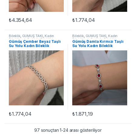
₺
4.354,64
₺
1.774,04
Bileklik
,
GÜMÜŞ TAKI
,
Kadın
Bileklik
,
GÜMÜŞ TAKI
,
Kadın
Bileklikleri
,
Su Yolu Bileklikler
Bileklikleri
,
Su Yolu Bileklikler
Gümüş Çember Beyaz Taşlı
Gümüş Damla Kırmızı Taşlı
Su Yolu Kadın Bileklik
Su Yolu Kadın Bileklik
₺
1.774,04
₺
1.871,19
97 sonuçtan 1-24 arası gösteriliyor