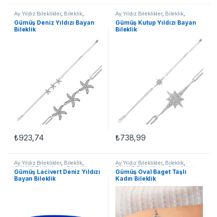
Ay Yıldız Bileklikler
,
Bileklik
,
Ay Yıldız Bileklikler
,
Bileklik
,
GÜMÜŞ TAKI
,
Kadın Bileklikleri
,
GÜMÜŞ TAKI
,
Kadın Bileklikleri
,
Gümüş Deniz Yıldızı Bayan
Gümüş Kutup Yıldızı Bayan
Taşlı Bileklikler
Taşlı Bileklikler
Bileklik
Bileklik
₺
923,74
₺
738,99
Ay Yıldız Bileklikler
,
Bileklik
,
Ay Yıldız Bileklikler
,
Bileklik
,
GÜMÜŞ TAKI
,
Kadın Bileklikleri
,
GÜMÜŞ TAKI
,
Kadın Bileklikleri
,
Gümüş Lacivert Deniz Yıldızı
Gümüş Oval Baget Taşlı
Taşlı Bileklikler
Taşlı Bileklikler
Bayan Bileklik
Kadın Bileklik