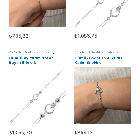
₺
785,82
₺
1.086,75
Ay Yıldız Bileklikler
,
Bileklik
,
Ay Yıldız Bileklikler
,
Bileklik
,
GÜMÜŞ TAKI
,
Kadın Bileklikleri
,
GÜMÜŞ TAKI
,
Kadın Bileklikleri
,
Gümüş Ay Yıldız Nazar
Gümüş Baget Taşlı Yıldız
Taşlı Bileklikler
Taşlı Bileklikler
Bayan Bileklik
Kadın Bileklik
₺
1.055,70
₺
854,13