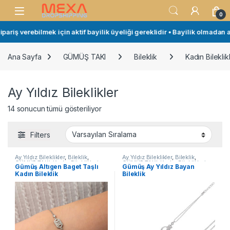
Skip to navigation
Skip to content
Open
0
iş verebilmek için aktif bayilik üyeliği gereklidir • Bayilik olmadan alı
Ana Sayfa
GÜMÜŞ TAKI
Bileklik
Kadın Bileklikl
Ay Yıldız Bileklikler
14 sonucun tümü gösteriliyor
Filters
Ay Yıldız Bileklikler
,
Bileklik
,
Ay Yıldız Bileklikler
,
Bileklik
,
GÜMÜŞ TAKI
,
Kadın Bileklikleri
,
GÜMÜŞ TAKI
,
Kadın Bileklikleri
,
Gümüş Altıgen Baget Taşlı
Gümüş Ay Yıldız Bayan
Taşlı Bileklikler
Taşlı Bileklikler
Kadın Bileklik
Bileklik