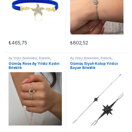
₺
465,75
₺
802,52
Ay Yıldız Bileklikler
,
Bileklik
,
Ay Yıldız Bileklikler
,
Bileklik
,
GÜMÜŞ TAKI
,
Kadın Bileklikleri
,
GÜMÜŞ TAKI
,
Kadın Bileklikleri
,
Gümüş Rose Ay Yıldız Kadın
Gümüş Siyah Kutup Yıldızı
Taşlı Bileklikler
Taşlı Bileklikler
Bileklik
Bayan Bileklik