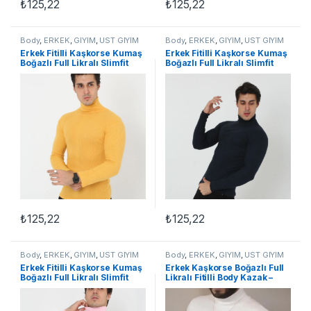
₺
125,22
₺
125,22
Body
,
ERKEK
,
GİYİM
,
ÜST GİYİM
Body
,
ERKEK
,
GİYİM
,
ÜST GİYİM
Erkek Fitilli Kaşkorse Kumaş
Erkek Fitilli Kaşkorse Kumaş
Boğazlı Full Likralı Slimfit
Boğazlı Full Likralı Slimfit
Body – Sarı
Body – Siyah
₺
125,22
₺
125,22
Body
,
ERKEK
,
GİYİM
,
ÜST GİYİM
Body
,
ERKEK
,
GİYİM
,
ÜST GİYİM
Erkek Fitilli Kaşkorse Kumaş
Erkek Kaşkorse Boğazlı Full
Boğazlı Full Likralı Slimfit
Likralı Fitilli Body Kazak –
Body – Toz Pembe
Beyaz