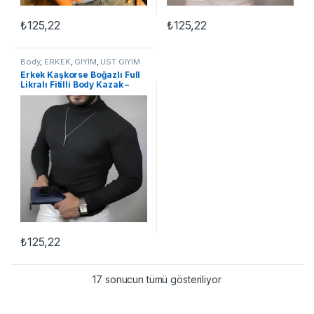
₺
125,22
₺
125,22
Body
,
ERKEK
,
GİYİM
,
ÜST GİYİM
Erkek Kaşkorse Boğazlı Full
Likralı Fitilli Body Kazak –
Siyah
₺
125,22
17 sonucun tümü gösteriliyor