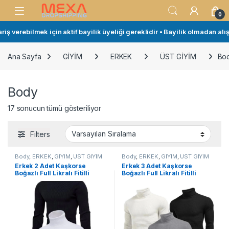
Skip to navigation
Skip to content
Open
0
verebilmek için aktif bayilik üyeliği gereklidir • Bayilik olmadan alışve
Ana Sayfa
GİYİM
ERKEK
ÜST GİYİM
Bo
Body
17 sonucun tümü gösteriliyor
Filters
Body
,
ERKEK
,
GİYİM
,
ÜST GİYİM
Body
,
ERKEK
,
GİYİM
,
ÜST GİYİM
Erkek 2 Adet Kaşkorse
Erkek 3 Adet Kaşkorse
Boğazlı Full Likralı Fitilli
Boğazlı Full Likralı Fitilli
Slimfit Body
Slimfit Body