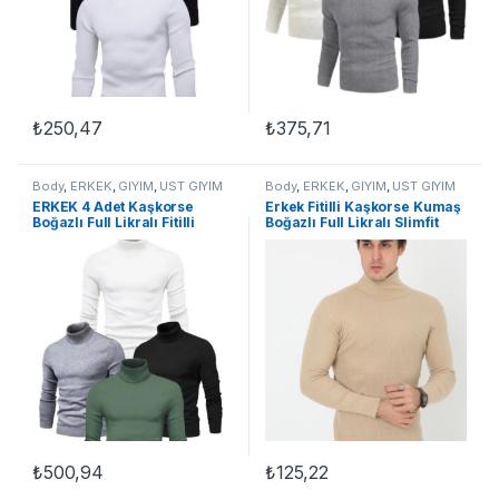
₺
250,47
₺
375,71
Body
,
ERKEK
,
GİYİM
,
ÜST GİYİM
Body
,
ERKEK
,
GİYİM
,
ÜST GİYİM
ERKEK 4 Adet Kaşkorse
Erkek Fitilli Kaşkorse Kumaş
Boğazlı Full Likralı Fitilli
Boğazlı Full Likralı Slimfit
Slimfir Body
Body – Bej
₺
500,94
₺
125,22