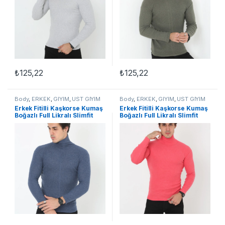
₺
125,22
₺
125,22
Body
,
ERKEK
,
GİYİM
,
ÜST GİYİM
Body
,
ERKEK
,
GİYİM
,
ÜST GİYİM
Erkek Fitilli Kaşkorse Kumaş
Erkek Fitilli Kaşkorse Kumaş
Boğazlı Full Likralı Slimfit
Boğazlı Full Likralı Slimfit
Body – İndigo
Body – Pembe