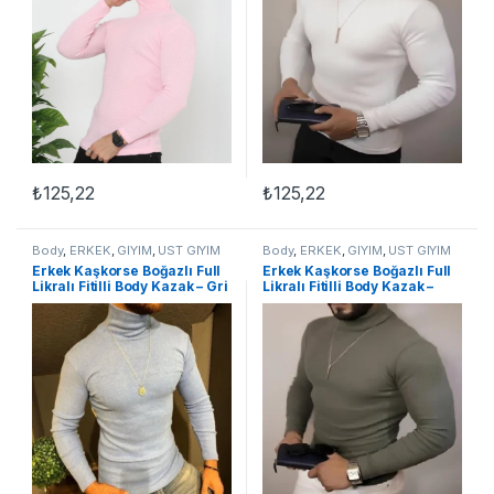
₺
125,22
₺
125,22
Body
,
ERKEK
,
GİYİM
,
ÜST GİYİM
Body
,
ERKEK
,
GİYİM
,
ÜST GİYİM
Erkek Kaşkorse Boğazlı Full
Erkek Kaşkorse Boğazlı Full
Likralı Fitilli Body Kazak – Gri
Likralı Fitilli Body Kazak –
Haki