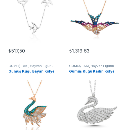
₺
517,50
₺
1.319,63
GÜMÜŞ TAKI
,
Hayvan Figürlü
GÜMÜŞ TAKI
,
Hayvan Figürlü
Kolyeler
,
Kadın Kolyeleri
,
Kolye
,
Kolyeler
,
Kadın Kolyeleri
,
Kolye
,
Gümüş Kuğu Bayan Kolye
Gümüş Kuğu Kadın Kolye
Kuşlu Kolyeler
Kuşlu Kolyeler