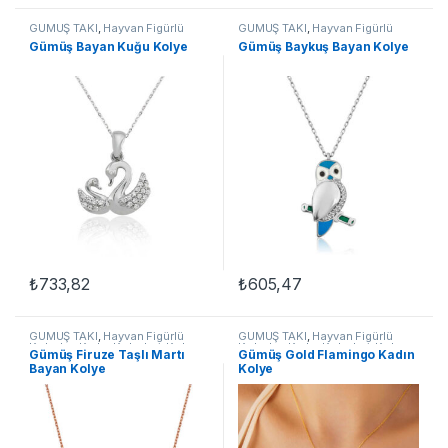
GÜMÜŞ TAKI
,
Hayvan Figürlü
GÜMÜŞ TAKI
,
Hayvan Figürlü
Kolyeler
,
Kadın Kolyeleri
,
Kolye
,
Kolyeler
,
Kadın Kolyeleri
,
Kolye
,
Gümüş Bayan Kuğu Kolye
​Gümüş Baykuş Bayan Kolye
Kuşlu Kolyeler
Kuşlu Kolyeler
₺
733,82
₺
605,47
GÜMÜŞ TAKI
,
Hayvan Figürlü
GÜMÜŞ TAKI
,
Hayvan Figürlü
Kolyeler
,
Kadın Kolyeleri
,
Kolye
,
Kolyeler
,
Kadın Kolyeleri
,
Kolye
,
Gümüş Firuze Taşlı Martı
Gümüş Gold Flamingo Kadın
Kuşlu Kolyeler
Kuşlu Kolyeler
Bayan Kolye
Kolye