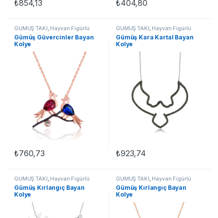
₺
854,13
₺
404,80
GÜMÜŞ TAKI
,
Hayvan Figürlü
GÜMÜŞ TAKI
,
Hayvan Figürlü
Kolyeler
,
Kadın Kolyeleri
,
Kolye
,
Kolyeler
,
Kadın Kolyeleri
,
Kolye
,
Gümüş Güvercinler Bayan
Gümüş Kara Kartal Bayan
Kuşlu Kolyeler
Kuşlu Kolyeler
Kolye
Kolye
₺
760,73
₺
923,74
GÜMÜŞ TAKI
,
Hayvan Figürlü
GÜMÜŞ TAKI
,
Hayvan Figürlü
Kolyeler
,
Kadın Kolyeleri
,
Kolye
,
Kolyeler
,
Kadın Kolyeleri
,
Kolye
,
Gümüş Kırlangıç Bayan
Gümüş Kırlangıç Bayan
Kuşlu Kolyeler
Kuşlu Kolyeler
Kolye
Kolye