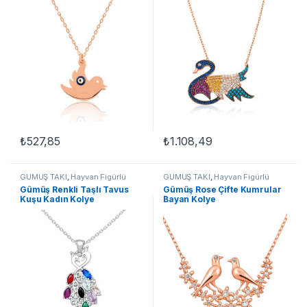
₺
527,85
₺
1.108,49
GÜMÜŞ TAKI
,
Hayvan Figürlü
GÜMÜŞ TAKI
,
Hayvan Figürlü
Kolyeler
,
Kadın Kolyeleri
,
Kolye
,
Kolyeler
,
Kadın Kolyeleri
,
Kolye
,
Gümüş Renkli Taşlı Tavus
Gümüş Rose Çifte Kumrular
Kuşlu Kolyeler
Kuşlu Kolyeler
Kuşu Kadın Kolye
Bayan Kolye