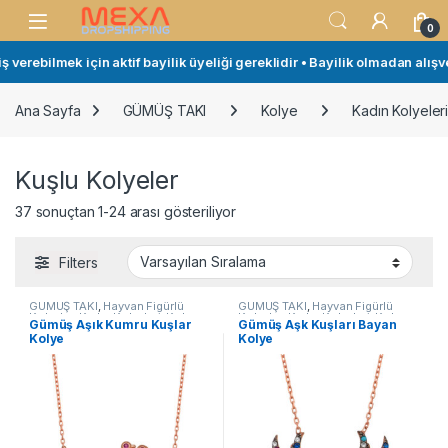
Skip to navigation
Skip to content
Open
0
erebilmek için aktif bayilik üyeliği gereklidir • Bayilik olmadan alışveri
Ana Sayfa
GÜMÜŞ TAKI
Kolye
Kadın Kolyeler
Kuşlu Kolyeler
37 sonuçtan 1-24 arası gösteriliyor
Filters
GÜMÜŞ TAKI
,
Hayvan Figürlü
GÜMÜŞ TAKI
,
Hayvan Figürlü
Kolyeler
,
Kadın Kolyeleri
,
Kolye
,
Kolyeler
,
Kadın Kolyeleri
,
Kolye
,
Gümüş Aşık Kumru Kuşlar
Gümüş Aşk Kuşları Bayan
Kuşlu Kolyeler
Kuşlu Kolyeler
Kolye
Kolye