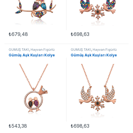
₺
679,48
₺
698,63
GÜMÜŞ TAKI
,
Hayvan Figürlü
GÜMÜŞ TAKI
,
Hayvan Figürlü
Kolyeler
,
Kadın Kolyeleri
,
Kolye
,
Kolyeler
,
Kadın Kolyeleri
,
Kolye
,
Gümüş Aşk Kuşları Kolye
Gümüş Aşk Kuşları Kolye
Kuşlu Kolyeler
Kuşlu Kolyeler
₺
543,38
₺
698,63