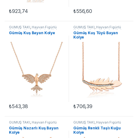
₺
923,74
₺
556,60
GÜMÜŞ TAKI
,
Hayvan Figürlü
GÜMÜŞ TAKI
,
Hayvan Figürlü
Kolyeler
,
Kadın Kolyeleri
,
Kolye
,
Kolyeler
,
Kadın Kolyeleri
,
Kolye
,
Gümüş Kuş Bayan Kolye
Gümüş Kuş Tüyü Bayan
Kuşlu Kolyeler
Kuşlu Kolyeler
Kolye
₺
543,38
₺
706,39
GÜMÜŞ TAKI
,
Hayvan Figürlü
GÜMÜŞ TAKI
,
Hayvan Figürlü
Kolyeler
,
Kadın Kolyeleri
,
Kolye
,
Kolyeler
,
Kadın Kolyeleri
,
Kolye
,
Gümüş Nazarlı Kuş Bayan
Gümüş Renkli Taşlı Kuğu
Kuşlu Kolyeler
Kuşlu Kolyeler
Kolye
Kolye