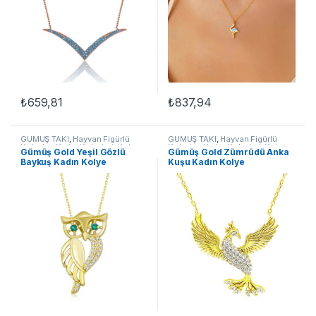
₺
659,81
₺
837,94
GÜMÜŞ TAKI
,
Hayvan Figürlü
GÜMÜŞ TAKI
,
Hayvan Figürlü
Kolyeler
,
Kadın Kolyeleri
,
Kolye
,
Kolyeler
,
Kadın Kolyeleri
,
Kolye
,
​Gümüş Gold Yeşil Gözlü
Gümüş Gold Zümrüdü Anka
Kuşlu Kolyeler
Kuşlu Kolyeler
Baykuş Kadın Kolye
Kuşu Kadın Kolye