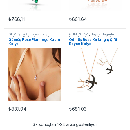
₺
768,11
₺
861,64
GÜMÜŞ TAKI
,
Hayvan Figürlü
GÜMÜŞ TAKI
,
Hayvan Figürlü
Kolyeler
,
Kadın Kolyeleri
,
Kolye
,
Kolyeler
,
Kadın Kolyeleri
,
Kolye
,
Gümüş Rose Flamingo Kadın
Gümüş Rose Kırlangıç Çifti
Kuşlu Kolyeler
Kuşlu Kolyeler
Kolye
Bayan Kolye
₺
837,94
₺
681,03
37 sonuçtan 1-24 arası gösteriliyor