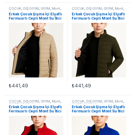
ÇOCUK
,
DIŞ GİYİM
,
GİYİM
,
Mont
,
ÇOCUK
,
DIŞ GİYİM
,
GİYİM
,
Mont
,
UNİSEX ÇOCUK
UNİSEX ÇOCUK
Erkek Çocuk Şişme İçi Elyaflı
Erkek Çocuk Şişme İçi Elyaflı
Fermuarlı Cepli Mont Su İtici
Fermuarlı Cepli Mont Su İtici
Ceket – Bej
Ceket – Haki
₺
441,49
₺
441,49
Bu ürünün birden fazla varyasyonu var. Seçenekler ürün sayfasınd
Bu ürünün birden fazla varyasyon
ÇOCUK
,
DIŞ GİYİM
,
GİYİM
,
Mont
,
ÇOCUK
,
DIŞ GİYİM
,
GİYİM
,
Mont
,
UNİSEX ÇOCUK
UNİSEX ÇOCUK
Erkek Çocuk Şişme İçi Elyaflı
Erkek Çocuk Şişme İçi Elyaflı
Fermuarlı Cepli Mont Su İtici
Fermuarlı Cepli Mont Su İtici
Ceket – Kırmızı
Ceket -Saks Mavisii