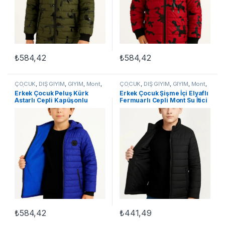
₺
584,42
₺
584,42
Bu ürünün birden fazla varyasyonu var. Seçenekler ürün sayfasınd
Bu ürünün birden fazla varyasyon
ÇOCUK
,
DIŞ GİYİM
,
GİYİM
,
Mont
,
ÇOCUK
,
DIŞ GİYİM
,
GİYİM
,
Mont
,
UNİSEX ÇOCUK
UNİSEX ÇOCUK
Erkek Çocuk Peluş Kürk
Erkek Çocuk Şişme İçi Elyaflı
Astarlı Cepli Kapüşonlu
Fermuarlı Cepli Mont Su İtici
Fermuarlı Şişme Mont – Saks
Ceket – Siyah
Mavisi
₺
584,42
₺
441,49
Bu ürünün birden fazla varyasyonu var. Seçenekler ürün sayfasınd
Bu ürünün birden fazla varyasyon