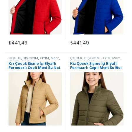
₺
441,49
₺
441,49
Bu ürünün birden fazla varyasyonu var. Seçenekler ürün sayfasınd
Bu ürünün birden fazla varyasyon
ÇOCUK
,
DIŞ GİYİM
,
GİYİM
,
Mont
,
ÇOCUK
,
DIŞ GİYİM
,
GİYİM
,
Mont
,
UNİSEX ÇOCUK
UNİSEX ÇOCUK
Kız Çocuk Şişme İçi Elyaflı
Kız Çocuk Şişme İçi Elyaflı
Fermuarlı Cepli Mont Su İtici
Fermuarlı Cepli Mont Su İtici
Ceket – Bej
Ceket – Haki