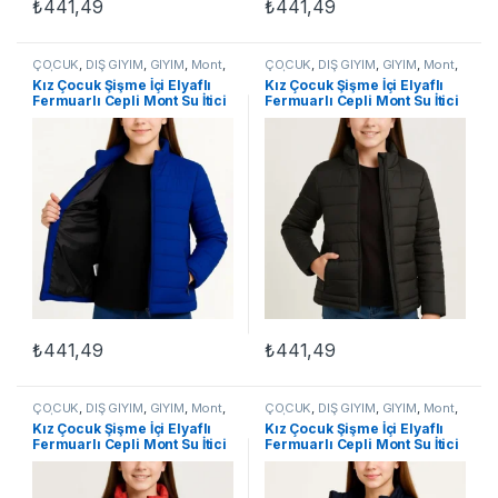
₺
441,49
₺
441,49
Bu ürünün birden fazla varyasyonu var. Seçenekler ürün sayfasınd
Bu ürünün birden fazla varyasyon
ÇOCUK
,
DIŞ GİYİM
,
GİYİM
,
Mont
,
ÇOCUK
,
DIŞ GİYİM
,
GİYİM
,
Mont
,
UNİSEX ÇOCUK
UNİSEX ÇOCUK
Kız Çocuk Şişme İçi Elyaflı
Kız Çocuk Şişme İçi Elyaflı
Fermuarlı Cepli Mont Su İtici
Fermuarlı Cepli Mont Su İtici
Ceket – Saks Mavisi
Ceket – Siyah
₺
441,49
₺
441,49
Bu ürünün birden fazla varyasyonu var. Seçenekler ürün sayfasınd
Bu ürünün birden fazla varyasyon
ÇOCUK
,
DIŞ GİYİM
,
GİYİM
,
Mont
,
ÇOCUK
,
DIŞ GİYİM
,
GİYİM
,
Mont
,
UNİSEX ÇOCUK
UNİSEX ÇOCUK
Kız Çocuk Şişme İçi Elyaflı
Kız Çocuk Şişme İçi Elyaflı
Fermuarlı Cepli Mont Su İtici
Fermuarlı Cepli Mont Su İtici
Ceket – Kırmızı
Ceket – Lacivert