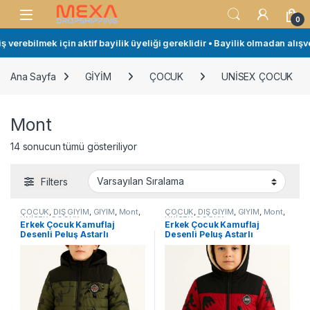
Skip to navigation
Skip to content
Open
0
erebilmek için aktif bayilik üyeliği gereklidir • Bayilik olmadan alışveri
Ana Sayfa
GİYİM
ÇOCUK
UNİSEX ÇOCUK
Mont
14 sonucun tümü gösteriliyor
Filters
ÇOCUK
,
DIŞ GİYİM
,
GİYİM
,
Mont
,
ÇOCUK
,
DIŞ GİYİM
,
GİYİM
,
Mont
,
UNİSEX ÇOCUK
UNİSEX ÇOCUK
Erkek Çocuk Kamuflaj
Erkek Çocuk Kamuflaj
Desenli Peluş Astarlı
Desenli Peluş Astarlı
Kapüşonlu Cepli Mont – Haki
Kapüşonlu Cepli Mont –
Kırmızı