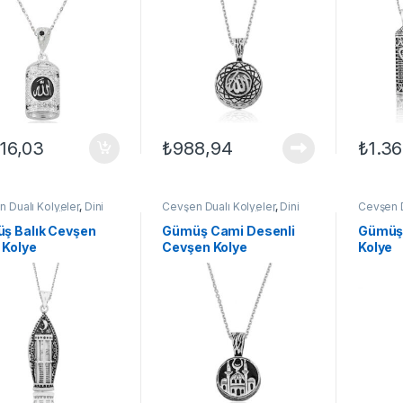
816,03
₺
988,94
₺
1.36
 Dualı Kolyeler
,
Dini
Cevşen Dualı Kolyeler
,
Dini
Cevşen D
i Kolyeler
,
GÜMÜŞ TAKI
,
Motifli Kolyeler
,
GÜMÜŞ TAKI
,
Motifli K
Kolyeleri
,
Kolye
Kadın Kolyeleri
,
Kolye
Kadın Ko
ş Balık Cevşen
Gümüş Cami Desenli
Gümüş
 Kolye
Cevşen Kolye
Kolye