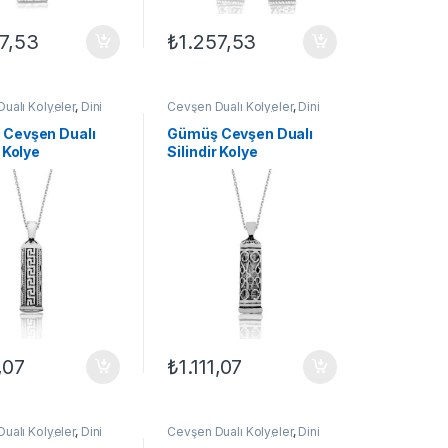
57,53
₺
1.257,53
ualı Kolyeler
,
Dini
Cevşen Dualı Kolyeler
,
Dini
olyeler
,
GÜMÜŞ TAKI
,
Motifli Kolyeler
,
GÜMÜŞ TAKI
,
lyeleri
,
Kolye
Kadın Kolyeleri
,
Kolye
Cevşen Dualı
Gümüş Cevşen Dualı
r Kolye
Silindir Kolye
1,07
₺
1.111,07
ualı Kolyeler
,
Dini
Cevşen Dualı Kolyeler
,
Dini
olyeler
,
GÜMÜŞ TAKI
,
Motifli Kolyeler
,
GÜMÜŞ TAKI
,