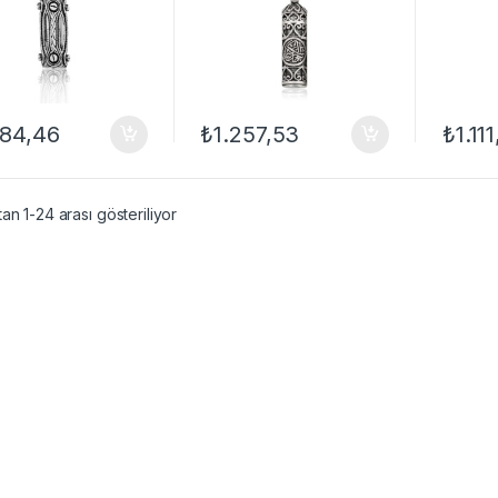
684,46
₺
1.257,53
₺
1.11
an 1-24 arası gösteriliyor