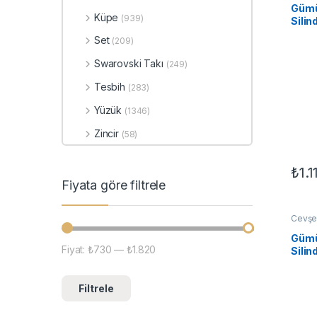
Kadın 
Gümü
Küpe
(939)
Silin
Set
(209)
Swarovski Takı
(249)
Tesbih
(283)
Yüzük
(1346)
Zincir
(58)
₺
1.1
Fiyata göre filtrele
Cevşen
Motifl
Kadın 
Gümü
Fiyat:
₺730
—
₺1.820
En düşük fiyat
En yüksek fiyat
Silin
Filtrele