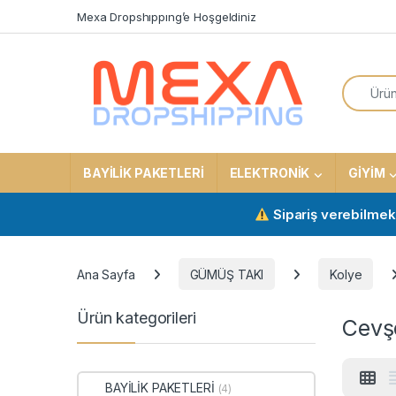
Skip to navigation
Skip to content
Mexa Dropshıppıng’e Hoşgeldiniz
Search f
BAYİLİK PAKETLERİ
ELEKTRONİK
GİYİM
Sipariş verebilmek için akt
Ana Sayfa
GÜMÜŞ TAKI
Kolye
Ürün kategorileri
Cevşe
BAYİLİK PAKETLERİ
(4)