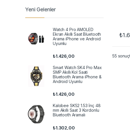
Yeni Gelenler
Watch 4 Pro AMOLED
Ekran Akıllı Saat Bluetooth
₺
1.
Arama iPhone ve Android
Uyumlu
55 sonuçt
₺
1.426,00
Smart Watch SK4 Pro Max
SMP Akıllı Kol Saati
Bluetooth Arama iPhone &
Android Uyumlu
₺
1.426,00
Kalobee SK52 1.53 İnç 48
mm Akıllı Saat 3 Kordonlu
Bluetooth Aramalı
₺
1.302,00