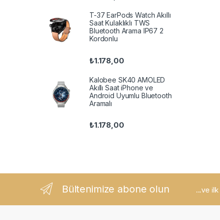
T-37 EarPods Watch Akıllı
Saat Kulaklıklı TWS
Bluetooth Arama IP67 2
Kordonlu
₺
1.178,00
Kalobee SK40 AMOLED
Akıllı Saat iPhone ve
Android Uyumlu Bluetooth
Aramalı
₺
1.178,00
Bültenimize abone olun
...ve il