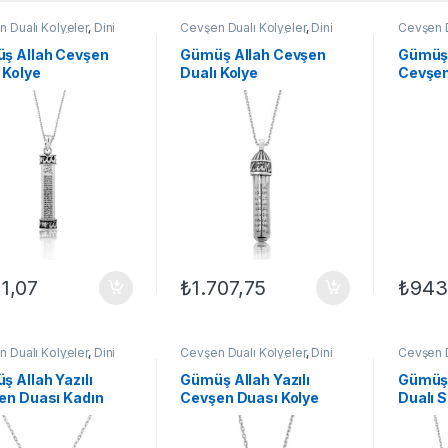
 Dualı Kolyeler
,
Dini
Cevşen Dualı Kolyeler
,
Dini
Cevşen D
i Kolyeler
,
GÜMÜŞ TAKI
,
Motifli Kolyeler
,
GÜMÜŞ TAKI
,
Motifli K
Kolyeleri
,
Kolye
Kadın Kolyeleri
,
Kolye
Kadın Ko
ş Allah Cevşen
Gümüş Allah Cevşen
Gümüş 
 Kolye
Dualı Kolye
Cevşen
11,07
₺
1.707,75
₺
943
 Dualı Kolyeler
,
Dini
Cevşen Dualı Kolyeler
,
Dini
Cevşen D
i Kolyeler
,
GÜMÜŞ TAKI
,
Motifli Kolyeler
,
GÜMÜŞ TAKI
,
Motifli K
Kolyeleri
,
Kolye
Kadın Kolyeleri
,
Kolye
Kadın Ko
 Allah Yazılı
Gümüş Allah Yazılı
Gümüş
en Duası Kadın
Cevşen Duası Kolye
Dualı S
e