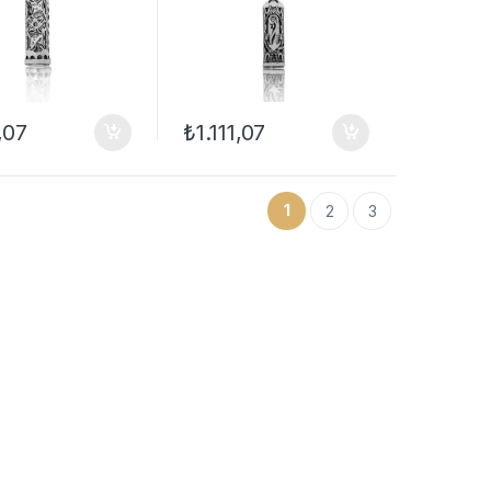
1,07
₺
1.111,07
1
2
3