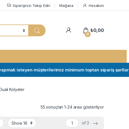
Siparişinizi Takip Edin
Mağaza
Hesabım
My Account
₺
0,00
0
 isteyen müşterilerimiz minimum toptan sipariş şartları için il
ualı Kolyeler
55 sonuçtan 1-24 arası gösteriliyor
→
of 3