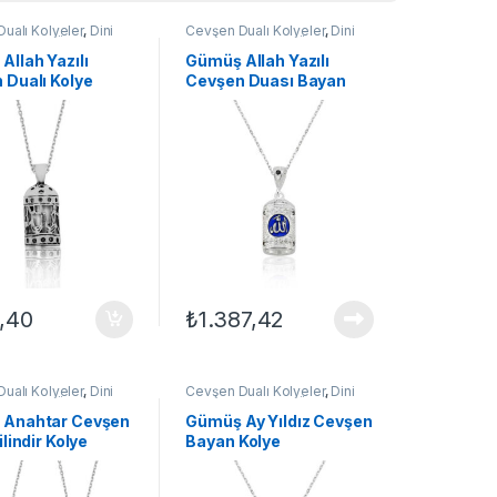
ualı Kolyeler
,
Dini
Cevşen Dualı Kolyeler
,
Dini
olyeler
,
GÜMÜŞ TAKI
,
Motifli Kolyeler
,
GÜMÜŞ TAKI
,
lyeleri
,
Kolye
Kadın Kolyeleri
,
Kolye
Allah Yazılı
Gümüş Allah Yazılı
 Dualı Kolye
Cevşen Duası Bayan
Kolye
,40
₺
1.387,42
ualı Kolyeler
,
Dini
Cevşen Dualı Kolyeler
,
Dini
olyeler
,
GÜMÜŞ TAKI
,
Motifli Kolyeler
,
GÜMÜŞ TAKI
,
lyeleri
,
Kolye
Kadın Kolyeleri
,
Kolye
 Anahtar Cevşen
Gümüş Ay Yıldız Cevşen
ilindir Kolye
Bayan Kolye