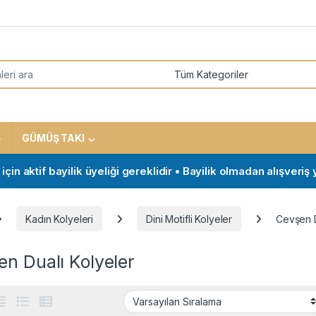
or:
GÜMÜŞ TAKI
if bayilik üyeliği gereklidir • Bayilik olmadan alışveriş yapmak
Kadın Kolyeleri
Dini Motifli Kolyeler
Cevşen D
n Dualı Kolyeler