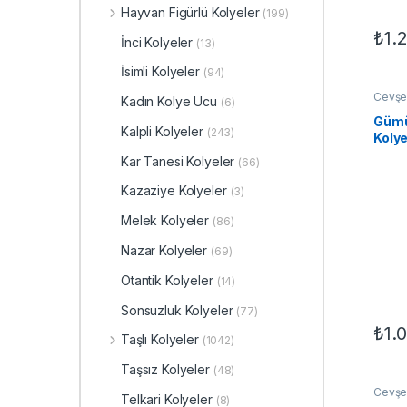
Hayvan Figürlü Kolyeler
(199)
₺
1.
İnci Kolyeler
(13)
İsimli Kolyeler
(94)
Cevşen
Kadın Kolye Ucu
(6)
Motifl
Kadın 
Gümü
Kalpli Kolyeler
(243)
Koly
Kar Tanesi Kolyeler
(66)
Kazaziye Kolyeler
(3)
Melek Kolyeler
(86)
Nazar Kolyeler
(69)
Otantik Kolyeler
(14)
Sonsuzluk Kolyeler
(77)
₺
1.
Taşlı Kolyeler
(1042)
Taşsız Kolyeler
(48)
Cevşen
Telkari Kolyeler
(8)
Motifl