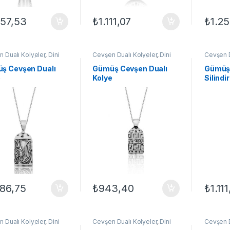
257,53
₺
1.111,07
₺
1.2
 Dualı Kolyeler
,
Dini
Cevşen Dualı Kolyeler
,
Dini
Cevşen D
i Kolyeler
,
GÜMÜŞ TAKI
,
Motifli Kolyeler
,
GÜMÜŞ TAKI
,
Motifli K
Kolyeleri
,
Kolye
Kadın Kolyeleri
,
Kolye
Kadın Ko
ş Cevşen Dualı
Gümüş Cevşen Dualı
Gümüş 
e
Kolye
Silindi
086,75
₺
943,40
₺
1.11
 Dualı Kolyeler
,
Dini
Cevşen Dualı Kolyeler
,
Dini
Cevşen D
i Kolyeler
,
GÜMÜŞ TAKI
,
Motifli Kolyeler
,
GÜMÜŞ TAKI
,
Motifli K