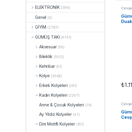
ELEKTRONİK
(384)
Cevşen
Motifl
Kadın 
Gümü
Genel
(0)
Dualı
GİYİM
(2787)
GÜMÜŞ TAKI
(6741)
Aksesuar
(56)
Bileklik
(1002)
Kehribar
(51)
Kolye
(2548)
₺
1.1
Erkek Kolyeleri
(281)
Kadın Kolyeleri
(2267)
Cevşen
Anne & Çocuk Kolyeleri
(74)
Motifl
Kadın 
Gümüş
Ay Yıldız Kolyeler
(47)
Cevş
Koly
Dini Motifli Kolyeler
(161)