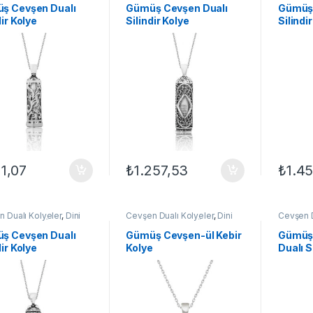
Kolyeleri
,
Kolye
Kadın Kolyeleri
,
Kolye
Kadın Ko
ş Cevşen Dualı
Gümüş Cevşen Dualı
Gümüş 
dir Kolye
Silindir Kolye
Silindi
11,07
₺
1.257,53
₺
1.45
 Dualı Kolyeler
,
Dini
Cevşen Dualı Kolyeler
,
Dini
Cevşen D
i Kolyeler
,
GÜMÜŞ TAKI
,
Motifli Kolyeler
,
GÜMÜŞ TAKI
,
Motifli K
Kolyeleri
,
Kolye
Kadın Kolyeleri
,
Kolye
Kadın Ko
ş Cevşen Dualı
Gümüş Cevşen-ül Kebir
Gümüş 
dir Kolye
Kolye
Dualı S