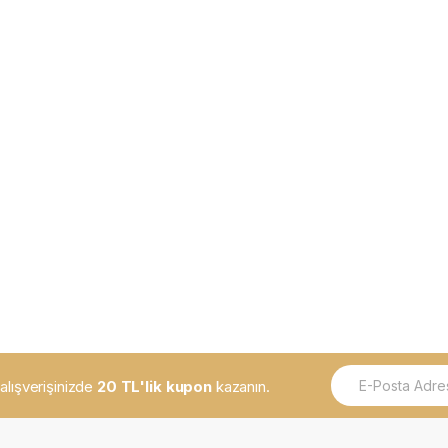
E
k alışverişinizde
20 TL'lik kupon
kazanın.
m
a
i
l