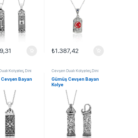
9,31
₺
1.387,42
ualı Kolyeler
,
Dini
Cevşen Dualı Kolyeler
,
Dini
olyeler
,
GÜMÜŞ TAKI
,
Motifli Kolyeler
,
GÜMÜŞ TAKI
,
lyeleri
,
Kolye
Kadın Kolyeleri
,
Kolye
 Cevşen Bayan
Gümüş Cevşen Bayan
Kolye