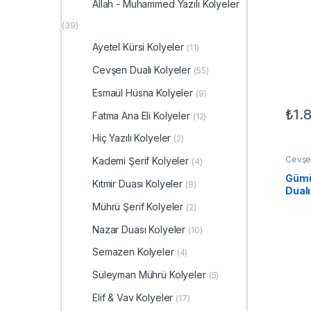
Allah - Muhammed Yazılı Kolyeler
(39)
Ayetel Kürsi Kolyeler
(11)
Cevşen Dualı Kolyeler
(55)
Esmaül Hüsna Kolyeler
(9)
₺
1.
Fatma Ana Eli Kolyeler
(12)
Hiç Yazılı Kolyeler
(2)
Cevşen
Kademi Şerif Kolyeler
(4)
Motifl
Kadın 
Gümü
Kıtmir Duası Kolyeler
(8)
Dualı
Mührü Şerif Kolyeler
(2)
Nazar Duası Kolyeler
(10)
Semazen Kolyeler
(4)
Süleyman Mührü Kolyeler
(5)
Elif & Vav Kolyeler
(17)