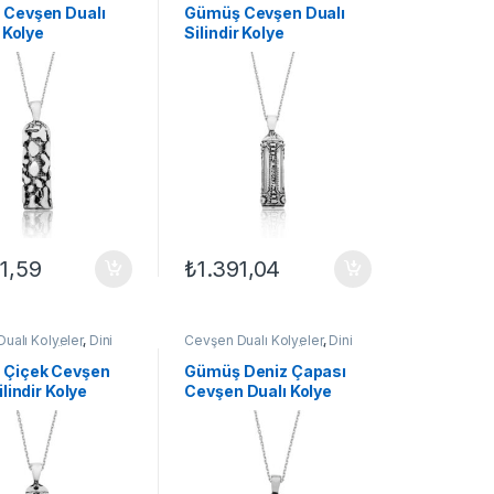
lyeleri
,
Kolye
Kadın Kolyeleri
,
Kolye
Cevşen Dualı
Gümüş Cevşen Dualı
r Kolye
Silindir Kolye
1,59
₺
1.391,04
ualı Kolyeler
,
Dini
Cevşen Dualı Kolyeler
,
Dini
olyeler
,
GÜMÜŞ TAKI
,
Motifli Kolyeler
,
GÜMÜŞ TAKI
,
lyeleri
,
Kolye
Kadın Kolyeleri
,
Kolye
Çiçek Cevşen
Gümüş Deniz Çapası
ilindir Kolye
Cevşen Dualı Kolye