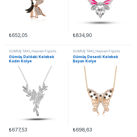
₺
652,05
₺
834,90
GÜMÜŞ TAKI
,
Hayvan Figürlü
GÜMÜŞ TAKI
,
Hayvan Figürlü
Kolyeler
,
Kadın Kolyeleri
,
Kolyeler
,
Kadın Kolyeleri
,
Gümüş Daldaki Kelebek
Gümüş Desenli Kelebek
Kelebek Kolyeler
,
Kolye
Kelebek Kolyeler
,
Kolye
Kadın Kolye
Bayan Kolye
₺
677,53
₺
698,63