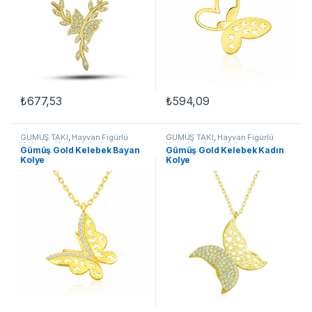
₺
677,53
₺
594,09
GÜMÜŞ TAKI
,
Hayvan Figürlü
GÜMÜŞ TAKI
,
Hayvan Figürlü
Kolyeler
,
Kadın Kolyeleri
,
Kolyeler
,
Kadın Kolyeleri
,
Gümüş Gold Kelebek Bayan
Gümüş Gold Kelebek Kadın
Kelebek Kolyeler
,
Kolye
Kelebek Kolyeler
,
Kolye
Kolye
Kolye