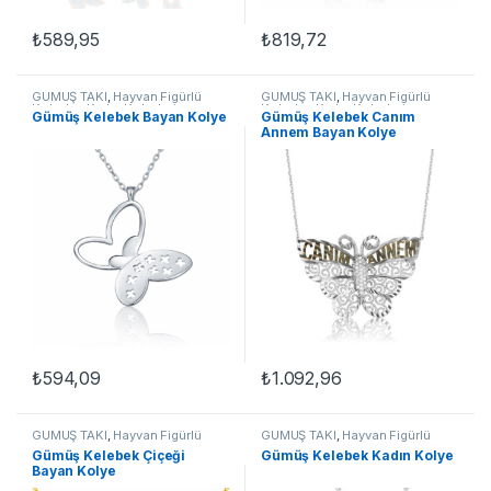
₺
589,95
₺
819,72
GÜMÜŞ TAKI
,
Hayvan Figürlü
GÜMÜŞ TAKI
,
Hayvan Figürlü
Kolyeler
,
Kadın Kolyeleri
,
Kolyeler
,
Kadın Kolyeleri
,
Gümüş Kelebek Bayan Kolye
Gümüş Kelebek Canım
Kelebek Kolyeler
,
Kolye
Kelebek Kolyeler
,
Kolye
Annem Bayan Kolye
₺
594,09
₺
1.092,96
GÜMÜŞ TAKI
,
Hayvan Figürlü
GÜMÜŞ TAKI
,
Hayvan Figürlü
Kolyeler
,
Kadın Kolyeleri
,
Kolyeler
,
Kadın Kolyeleri
,
Gümüş Kelebek Çiçeği
Gümüş Kelebek Kadın Kolye
Kelebek Kolyeler
,
Kolye
Kelebek Kolyeler
,
Kolye
Bayan Kolye