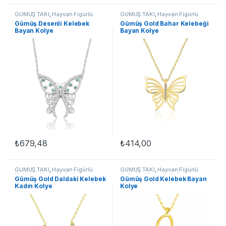
GÜMÜŞ TAKI
,
Hayvan Figürlü
GÜMÜŞ TAKI
,
Hayvan Figürlü
Kolyeler
,
Kadın Kolyeleri
,
Kolyeler
,
Kadın Kolyeleri
,
Gümüş Desenli Kelebek
​Gümüş Gold Bahar Kelebeği
Kelebek Kolyeler
,
Kolye
Kelebek Kolyeler
,
Kolye
Bayan Kolye
Bayan Kolye
₺
679,48
₺
414,00
GÜMÜŞ TAKI
,
Hayvan Figürlü
GÜMÜŞ TAKI
,
Hayvan Figürlü
Kolyeler
,
Kadın Kolyeleri
,
Kolyeler
,
Kadın Kolyeleri
,
Gümüş Gold Daldaki Kelebek
​​Gümüş Gold Kelebek Bayan
Kelebek Kolyeler
,
Kolye
Kelebek Kolyeler
,
Kolye
Kadın Kolye
Kolye