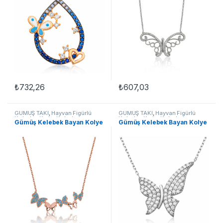
₺
732,26
₺
607,03
GÜMÜŞ TAKI
,
Hayvan Figürlü
GÜMÜŞ TAKI
,
Hayvan Figürlü
Kolyeler
,
Kadın Kolyeleri
,
Kolyeler
,
Kadın Kolyeleri
,
Gümüş Kelebek Bayan Kolye
Gümüş Kelebek Bayan Kolye
Kelebek Kolyeler
,
Kolye
Kelebek Kolyeler
,
Kolye