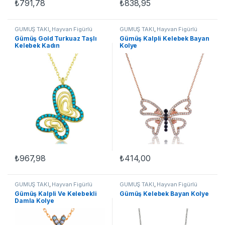
₺
791,78
₺
838,95
GÜMÜŞ TAKI
,
Hayvan Figürlü
GÜMÜŞ TAKI
,
Hayvan Figürlü
Kolyeler
,
Kadın Kolyeleri
,
Kolyeler
,
Kadın Kolyeleri
,
Gümüş Gold Turkuaz Taşlı
Gümüş Kalpli Kelebek Bayan
Kelebek Kolyeler
,
Kolye
Kelebek Kolyeler
,
Kolye
Kelebek Kadın
Kolye
₺
967,98
₺
414,00
GÜMÜŞ TAKI
,
Hayvan Figürlü
GÜMÜŞ TAKI
,
Hayvan Figürlü
Kolyeler
,
Kadın Kolyeleri
,
Kolyeler
,
Kadın Kolyeleri
,
Gümüş Kalpli Ve Kelebekli
Gümüş Kelebek Bayan Kolye
Kelebek Kolyeler
,
Kolye
Kelebek Kolyeler
,
Kolye
Damla Kolye