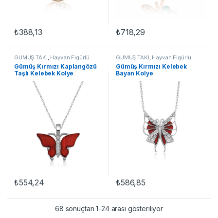
₺
388,13
₺
718,29
GÜMÜŞ TAKI
,
Hayvan Figürlü
GÜMÜŞ TAKI
,
Hayvan Figürlü
Kolyeler
,
Kadın Kolyeleri
,
Kolyeler
,
Kadın Kolyeleri
,
Gümüş Kırmızı Kaplangözü
Gümüş Kırmızı Kelebek
Kelebek Kolyeler
,
Kolye
Kelebek Kolyeler
,
Kolye
Taşlı Kelebek Kolye
Bayan Kolye
₺
554,24
₺
586,85
68 sonuçtan 1-24 arası gösteriliyor