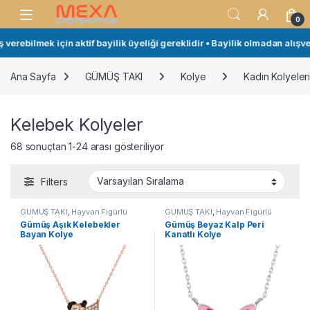
Skip to navigation
Skip to content
Open
0
rebilmek için aktif bayilik üyeliği gereklidir • Bayilik olmadan alışveri
Ana Sayfa
GÜMÜŞ TAKI
Kolye
Kadın Kolyeler
Kelebek Kolyeler
68 sonuçtan 1-24 arası gösteriliyor
Filters
GÜMÜŞ TAKI
,
Hayvan Figürlü
GÜMÜŞ TAKI
,
Hayvan Figürlü
Kolyeler
,
Kadın Kolyeleri
,
Kolyeler
,
Kadın Kolyeleri
,
Gümüş Aşık Kelebekler
Gümüş Beyaz Kalp Peri
Kelebek Kolyeler
,
Kolye
Kelebek Kolyeler
,
Kolye
Bayan Kolye
Kanatlı Kolye