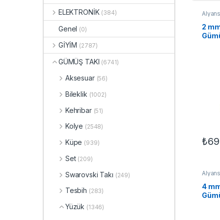
ELEKTRONİK
(384)
Alyans
Klasik
2 mm
Genel
(0)
Gümü
GİYİM
(2787)
GÜMÜŞ TAKI
(6741)
Aksesuar
(56)
Bileklik
(1002)
Kehribar
(51)
Kolye
(2548)
₺
69
Küpe
(939)
Bu ür
Set
(209)
Alyans
Swarovski Takı
(249)
Klasik
4 mm
Tesbih
(283)
Gümü
Yüzük
(1346)