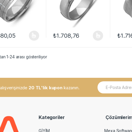
480,05
₺
1.708,76
₺
1.71
ünün birden fazla varyasyonu var. Seçenekler ürün sayfasından seçileb
Bu ürünün birden fazla varyasyonu var. Se
Bu ürün
an 1-24 arası gösteriliyor
E
k alışverişinizde
20 TL'lik kupon
kazanın.
m
a
i
l
*
Kategoriler
Çözümlerim
GİYİM
Mexa Softwar