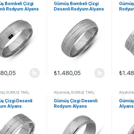
ş Bombeli Çizgi
Gümüş Bombeli Çizgi
Gümüş 
nli Rodyum Alyans
Desenli Rodyum Alyans
Rodyu
480,05
₺
1.480,05
₺
1.4
ünün birden fazla varyasyonu var. Seçenekler ürün sayfasından seçileb
Bu ürünün birden fazla varyasyonu var. Se
Bu ürün
lar
,
GÜMÜŞ TAKI
,
Alyanslar
,
GÜMÜŞ TAKI
,
Alyansla
 Alyanslar
,
Yüzük
Klasik Alyanslar
,
Yüzük
Klasik Al
ş Çizgi Desenli
Gümüş Çizgi Desenli
Gümüş
um Alyans
Rodyum Alyans
Alyans