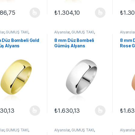
086,75
₺
1.304,10
₺
1.30
ünün birden fazla varyasyonu var. Seçenekler ürün sayfasından seçileb
Bu ürünün birden fazla varyasyonu var. Se
Bu ürün
lar
,
GÜMÜŞ TAKI
,
Alyanslar
,
GÜMÜŞ TAKI
,
Alyansla
 Alyanslar
,
Yüzük
Klasik Alyanslar
,
Yüzük
Klasik Al
 Düz Bombeli Gold
8 mm Düz Bombeli
8 mm D
ş Alyans
Gümüş Alyans
Rose G
630,13
₺
1.630,13
₺
1.63
ünün birden fazla varyasyonu var. Seçenekler ürün sayfasından seçileb
Bu ürünün birden fazla varyasyonu var. Se
Bu ürün
lar
,
GÜMÜŞ TAKI
,
Alyanslar
,
GÜMÜŞ TAKI
,
Alyansla
 Alyanslar
,
Yüzük
Klasik Alyanslar
,
Yüzük
Klasik Al