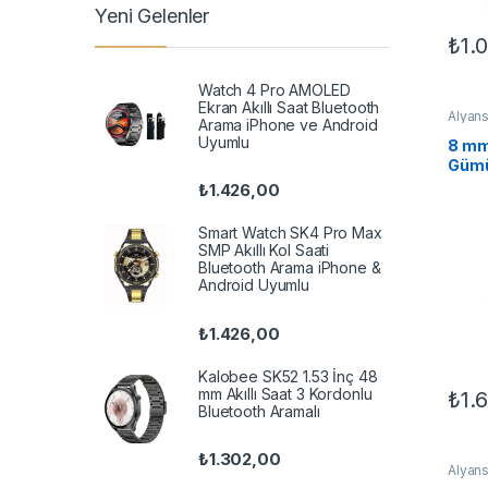
Yeni Gelenler
₺
1.
Bu ür
Watch 4 Pro AMOLED
Ekran Akıllı Saat Bluetooth
Alyans
Arama iPhone ve Android
Klasik
Uyumlu
8 mm
Gümü
₺
1.426,00
Smart Watch SK4 Pro Max
SMP Akıllı Kol Saati
Bluetooth Arama iPhone &
Android Uyumlu
₺
1.426,00
Kalobee SK52 1.53 İnç 48
mm Akıllı Saat 3 Kordonlu
₺
1.
Bu ür
Bluetooth Aramalı
₺
1.302,00
Alyans
Klasik