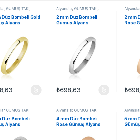
lar
,
GÜMÜŞ TAKI
,
Alyanslar
,
GÜMÜŞ TAKI
,
Alyansla
 Alyanslar
,
Yüzük
Klasik Alyanslar
,
Yüzük
Klasik Al
 Düz Bombeli Gold
2 mm Düz Bombeli
2 mm D
ş Alyans
Gümüş Alyans
Rose G
8,63
₺
698,63
₺
698
ünün birden fazla varyasyonu var. Seçenekler ürün sayfasından seçileb
Bu ürünün birden fazla varyasyonu var. Se
Bu ürün
lar
,
GÜMÜŞ TAKI
,
Alyanslar
,
GÜMÜŞ TAKI
,
Alyansla
 Alyanslar
,
Yüzük
Klasik Alyanslar
,
Yüzük
Klasik Al
 Düz Bombeli
4 mm Düz Bombeli
5 mm D
ş Alyans
Rose Gümüş Alyans
Gümüş