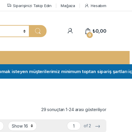
Siparişinizi Takip Edin
Mağaza
Hesabım
My Account
₺
0,00
0
isteyen müşterilerimiz minimum toptan sipariş şartları için ile
29 sonuçtan 1-24 arası gösteriliyor
→
of 2