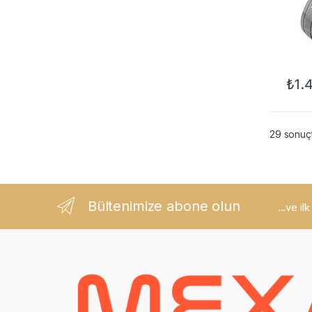
₺
1.
Bu ür
29 sonuçt
Bültenimize abone olun
...ve il