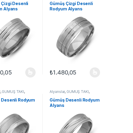
Çizgi Desenli
Gümüş Çizgi Desenli
m Alyans
Rodyum Alyans
80,05
₺
1.480,05
ilir
çenekler ürün sayfasından seçilebilir
ün birden fazla varyasyonu var. Seçenekler ürün sayfasından seçilebil
Bu ürünün birden fazla varyasyonu var. Seçe
r
,
GÜMÜŞ TAKI
,
Alyanslar
,
GÜMÜŞ TAKI
,
yanslar
,
Yüzük
Klasik Alyanslar
,
Yüzük
 Desenli Rodyum
Gümüş Desenli Rodyum
Alyans