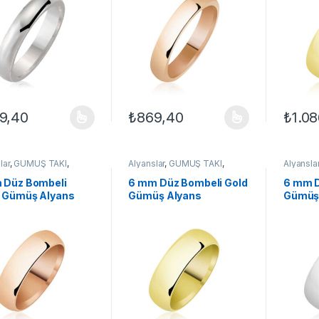
9,40
₺
869,40
₺
1.08
ünün birden fazla varyasyonu var. Seçenekler ürün sayfasından seçileb
Bu ürünün birden fazla varyasyonu var. Se
Bu ürün
lar
,
GÜMÜŞ TAKI
,
Alyanslar
,
GÜMÜŞ TAKI
,
Alyansla
 Alyanslar
,
Yüzük
Klasik Alyanslar
,
Yüzük
Klasik Al
 Düz Bombeli
6 mm Düz Bombeli Gold
6 mm D
 Gümüş Alyans
Gümüş Alyans
Gümüş