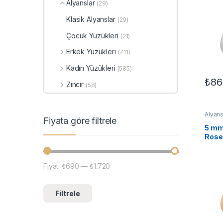
Alyanslar
(29)
Klasik Alyanslar
(29)
Çocuk Yüzükleri
(21)
Erkek Yüzükleri
(711)
Kadın Yüzükleri
(585)
₺
86
Zincir
(58)
Bu ür
Alyans
Fiyata göre filtrele
Klasik
5 mm
Rose
Fiyat:
₺690
—
₺1.720
En düşük fiyat
En yüksek fiyat
Filtrele