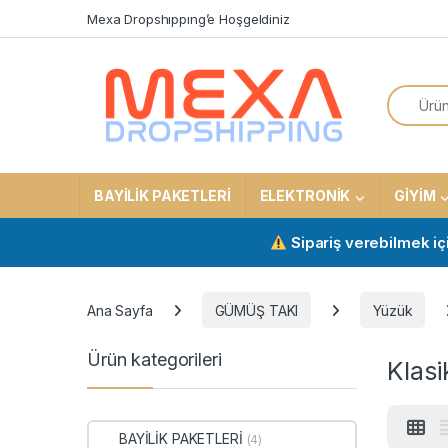
Skip to navigation
Skip to content
Mexa Dropshıppıng’e Hoşgeldiniz
Search f
BAYİLİK PAKETLERİ
ELEKTRONİK
GİYİM
Sipariş verebilmek için akti
Ana Sayfa
GÜMÜŞ TAKI
Yüzük
Ürün kategorileri
Klasi
BAYİLİK PAKETLERİ
(4)