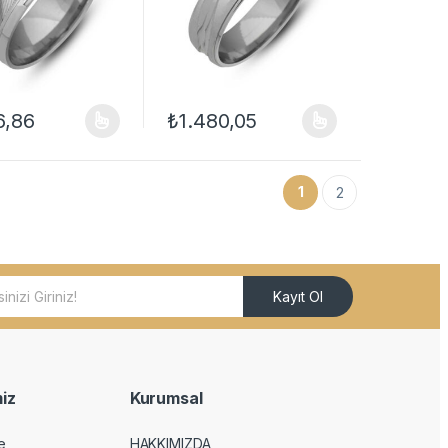
6,86
₺
1.480,05
ilir
çenekler ürün sayfasından seçilebilir
ün birden fazla varyasyonu var. Seçenekler ürün sayfasından seçilebil
Bu ürünün birden fazla varyasyonu var. Seçe
1
2
Kayıt Ol
iz
Kurumsal
e
HAKKIMIZDA