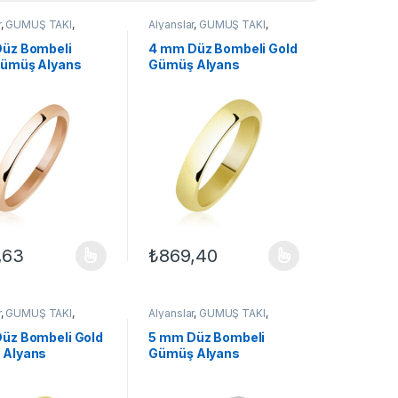
r
,
GÜMÜŞ TAKI
,
Alyanslar
,
GÜMÜŞ TAKI
,
yanslar
,
Yüzük
Klasik Alyanslar
,
Yüzük
üz Bombeli
4 mm Düz Bombeli Gold
ümüş Alyans
Gümüş Alyans
,63
₺
869,40
ilir
çenekler ürün sayfasından seçilebilir
ün birden fazla varyasyonu var. Seçenekler ürün sayfasından seçilebil
Bu ürünün birden fazla varyasyonu var. Seçe
r
,
GÜMÜŞ TAKI
,
Alyanslar
,
GÜMÜŞ TAKI
,
yanslar
,
Yüzük
Klasik Alyanslar
,
Yüzük
üz Bombeli Gold
5 mm Düz Bombeli
 Alyans
Gümüş Alyans