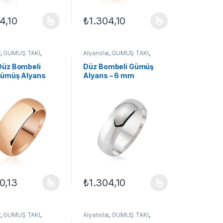
4,10
₺
1.304,10
ilir
çenekler ürün sayfasından seçilebilir
ün birden fazla varyasyonu var. Seçenekler ürün sayfasından seçilebil
Bu ürünün birden fazla varyasyonu var. Seçe
r
,
GÜMÜŞ TAKI
,
Alyanslar
,
GÜMÜŞ TAKI
,
yanslar
,
Yüzük
Klasik Alyanslar
,
Yüzük
üz Bombeli
Düz Bombeli Gümüş
ümüş Alyans
Alyans – 6 mm
0,13
₺
1.304,10
ilir
çenekler ürün sayfasından seçilebilir
ün birden fazla varyasyonu var. Seçenekler ürün sayfasından seçilebil
Bu ürünün birden fazla varyasyonu var. Seçe
r
,
GÜMÜŞ TAKI
,
Alyanslar
,
GÜMÜŞ TAKI
,
yanslar
,
Yüzük
Klasik Alyanslar
,
Yüzük