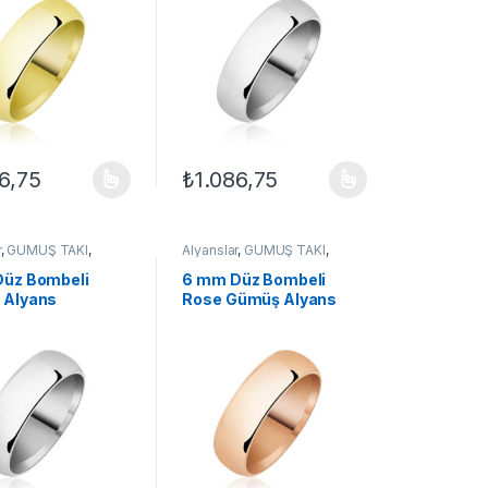
6,75
₺
1.086,75
ilir
çenekler ürün sayfasından seçilebilir
ün birden fazla varyasyonu var. Seçenekler ürün sayfasından seçilebil
Bu ürünün birden fazla varyasyonu var. Seçe
r
,
GÜMÜŞ TAKI
,
Alyanslar
,
GÜMÜŞ TAKI
,
yanslar
,
Yüzük
Klasik Alyanslar
,
Yüzük
üz Bombeli
6 mm Düz Bombeli
 Alyans
Rose Gümüş Alyans