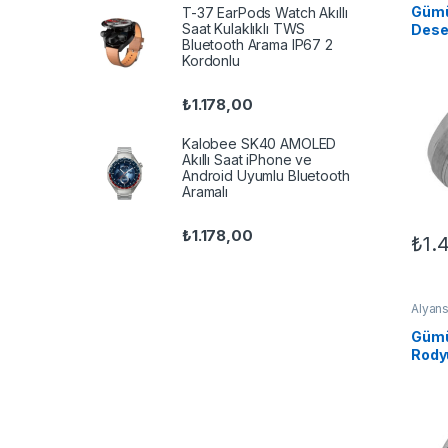
Gümü
T-37 EarPods Watch Akıllı
Saat Kulaklıklı TWS
Dese
Bluetooth Arama IP67 2
Kordonlu
₺
1.178,00
Kalobee SK40 AMOLED
Akıllı Saat iPhone ve
Android Uyumlu Bluetooth
Aramalı
₺
1.178,00
₺
1.
Bu ür
Alyans
Klasik
Gümü
Rody