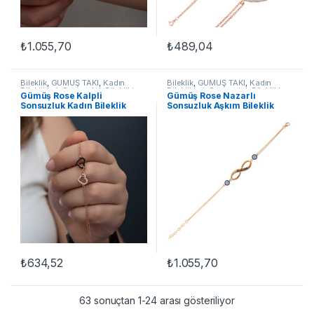
₺
1.055,70
₺
489,04
Bileklik
,
GÜMÜŞ TAKI
,
Kadın
Bileklik
,
GÜMÜŞ TAKI
,
Kadın
Bileklikleri
,
Sonsuzluk Bileklikler
Bileklikleri
,
Sonsuzluk Bileklikler
Gümüş Rose Kalpli
Gümüş Rose Nazarlı
Sonsuzluk Kadın Bileklik
Sonsuzluk Aşkım Bileklik
₺
634,52
₺
1.055,70
63 sonuçtan 1-24 arası gösteriliyor