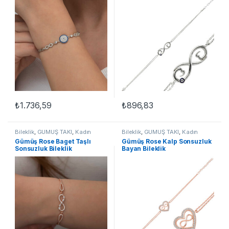
₺
1.736,59
₺
896,83
Bileklik
,
GÜMÜŞ TAKI
,
Kadın
Bileklik
,
GÜMÜŞ TAKI
,
Kadın
Bileklikleri
,
Sonsuzluk Bileklikler
Bileklikleri
,
Sonsuzluk Bileklikler
Gümüş Rose Baget Taşlı
Gümüş Rose Kalp Sonsuzluk
Sonsuzluk Bileklik
Bayan Bileklik