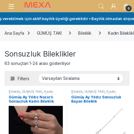
Skip to navigation
Skip to content
Open
0
rebilmek için aktif bayilik üyeliği gereklidir • Bayilik olmadan alışveriş
Ana Sayfa
GÜMÜŞ TAKI
Bileklik
Kadın Bileklikl
Sonsuzluk Bileklikler
63 sonuçtan 1-24 arası gösteriliyor
Filters
Bileklik
,
GÜMÜŞ TAKI
,
Kadın
Bileklik
,
GÜMÜŞ TAKI
,
Kadın
Bileklikleri
,
Sonsuzluk Bileklikler
Bileklikleri
,
Sonsuzluk Bileklikler
Gümüş Ay Yıldız Nazarlı
Gümüş Ay Yıldız Sonsuzluk
Sonsuzluk Kadın Bileklik
Bayan Bileklik