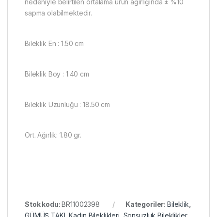
nedeniyle belirtilen ortalama ürün ağırlığında ± %10
sapma olabilmektedir.
Bileklik En : 1.50 cm
Bileklik Boy : 1.40 cm
Bileklik Uzunluğu : 18.50 cm
Ort. Ağırlık: 1.80 gr.
Stok kodu:
BR11002398
Kategoriler:
Bileklik
,
GÜMÜŞ TAKI
,
Kadın Bileklikleri
,
Sonsuzluk Bileklikler