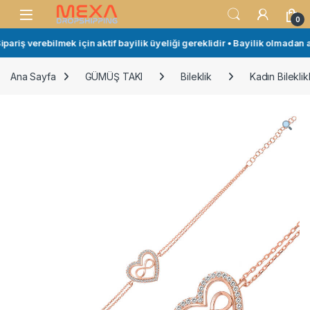
Skip to navigation
Skip to content
Open
0
ariş verebilmek için aktif bayilik üyeliği gereklidir • Bayilik olmadan al
Ana Sayfa
GÜMÜŞ TAKI
Bileklik
Kadın Bileklikl