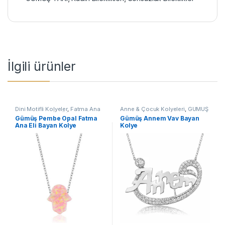
İlgili ürünler
Dini Motifli Kolyeler
,
Fatma Ana
Anne & Çocuk Kolyeleri
,
GÜMÜŞ
Eli Kolyeler
,
GÜMÜŞ TAKI
,
Kadın
TAKI
,
Kadın Kolyeleri
,
Kolye
Gümüş Pembe Opal Fatma
Gümüş Annem Vav Bayan
Kolyeleri
,
Kolye
Ana Eli Bayan Kolye
Kolye