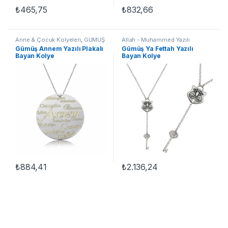
₺
465,75
₺
832,66
Anne & Çocuk Kolyeleri
,
GÜMÜŞ
Allah - Muhammed Yazılı
TAKI
,
Kadın Kolyeleri
,
Kolye
Kolyeler
,
Dini Motifli Kolyeler
,
Gümüş Annem Yazılı Plakalı
Gümüş Ya Fettah Yazılı
GÜMÜŞ TAKI
,
Kadın Kolyeleri
,
Bayan Kolye
Bayan Kolye
Kolye
₺
884,41
₺
2.136,24