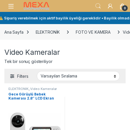
Skip to navigation
Skip to content
Open
0
Sipariş verebilmek için aktif bayilik üyeliği gereklidir • Bayilik olmad
Ana Sayfa
ELEKTRONİK
FOTO VE KAMERA
Vid
Video Kameralar
Tek bir sonuç gösteriliyor
Filters
ELEKTRONİK
,
Video Kameralar
Gece Görüşlü Bebek
Kamerası 2.8″ LCD Ekran
300m Menzil VOX Modu 2
Yönlü Ses