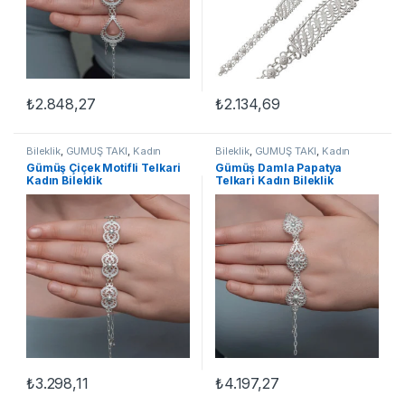
₺
2.848,27
₺
2.134,69
Bileklik
,
GÜMÜŞ TAKI
,
Kadın
Bileklik
,
GÜMÜŞ TAKI
,
Kadın
Bileklikleri
,
Telkari Bileklikler
Bileklikleri
,
Telkari Bileklikler
Gümüş Çiçek Motifli Telkari
Gümüş Damla Papatya
Kadın Bileklik
Telkari Kadın Bileklik
₺
3.298,11
₺
4.197,27