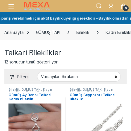
Skip to navigation
Skip to content
Open
0
iş verebilmek için aktif bayilik üyeliği gereklidir • Bayilik olmadan alı
Ana Sayfa
GÜMÜŞ TAKI
Bileklik
Kadın Bileklikl
Telkari Bileklikler
12 sonucun tümü gösteriliyor
Filters
Bileklik
,
GÜMÜŞ TAKI
,
Kadın
Bileklik
,
GÜMÜŞ TAKI
,
Kadın
Bileklikleri
,
Telkari Bileklikler
Bileklikleri
,
Telkari Bileklikler
Gümüş Ay Dansı Telkari
​Gümüş Beypazarı Telkari
Kadın Bileklik
Bileklik