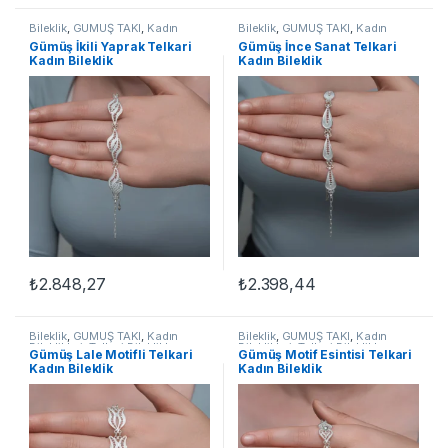
Bileklik
,
GÜMÜŞ TAKI
,
Kadın
Bileklik
,
GÜMÜŞ TAKI
,
Kadın
Bileklikleri
,
Telkari Bileklikler
Bileklikleri
,
Telkari Bileklikler
Gümüş İkili Yaprak Telkari
Gümüş İnce Sanat Telkari
Kadın Bileklik
Kadın Bileklik
₺
2.848,27
₺
2.398,44
Bileklik
,
GÜMÜŞ TAKI
,
Kadın
Bileklik
,
GÜMÜŞ TAKI
,
Kadın
Bileklikleri
,
Telkari Bileklikler
Bileklikleri
,
Telkari Bileklikler
Gümüş Lale Motifli Telkari
Gümüş Motif Esintisi Telkari
Kadın Bileklik
Kadın Bileklik