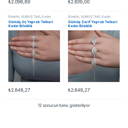
₺
2.098,89
₺
2.839,00
Bileklik
,
GÜMÜŞ TAKI
,
Kadın
Bileklik
,
GÜMÜŞ TAKI
,
Kadın
Bileklikleri
,
Telkari Bileklikler
Bileklikleri
,
Telkari Bileklikler
Gümüş Üç Yaprak Telkari
Gümüş Zarif Yaprak Telkari
Kadın Bileklik
Kadın Bileklik
₺
2.848,27
₺
2.848,27
12 sonucun tümü gösteriliyor