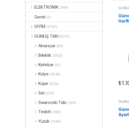
ELEKTRONİK
(384)
GÜMÜ
Kadın 
Gümü
Genel
(0)
Harfl
Yüzü
GİYİM
(2787)
GÜMÜŞ TAKI
(6741)
Aksesuar
(56)
Bileklik
(1002)
Kehribar
(51)
Kolye
(2548)
₺
1.
Küpe
(939)
Set
(209)
GÜMÜ
Swarovski Takı
(249)
Kadın 
Gümü
Tesbih
(283)
Ayarl
Şova
Yüzük
(1346)