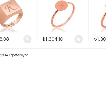
8,08
₺
1.304,10
₺
1.30
Bu ürünün birden fazla varyasyonu var. Se
Bu ürün
 tümü gösteriliyor