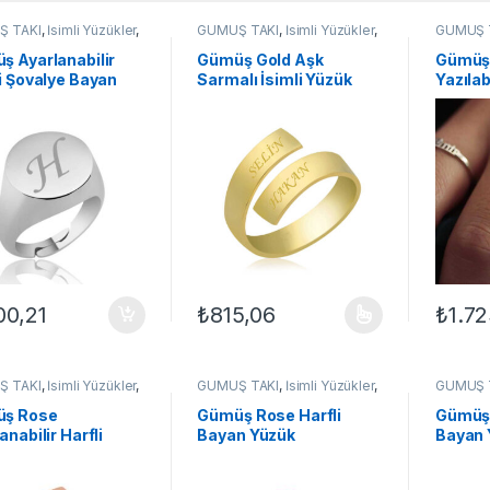
Ş TAKI
,
İsimli Yüzükler
,
GÜMÜŞ TAKI
,
İsimli Yüzükler
,
GÜMÜŞ 
Yüzükleri
,
Yüzük
Kadın Yüzükleri
,
Yüzük
Kadın Yü
ş Ayarlanabilir
Gümüş Gold Aşk
Gümüş 
i Şovalye Bayan
Sarmalı İsimli Yüzük
Yazıla
k
100,21
₺
815,06
₺
1.7
Bu ürünün birden fazla varyasyonu var. Se
Bu ürün
Ş TAKI
,
İsimli Yüzükler
,
GÜMÜŞ TAKI
,
İsimli Yüzükler
,
GÜMÜŞ 
Yüzükleri
,
Yüzük
Kadın Yüzükleri
,
Yüzük
Kadın Yü
ş Rose
Gümüş Rose Harfli
Gümüş 
anabilir Harfli
Bayan Yüzük
Bayan 
lye Bayan Yüzük