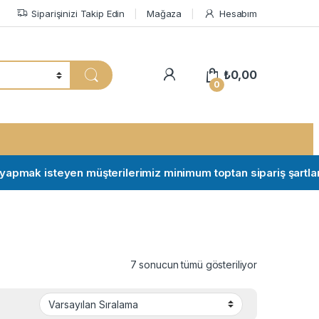
Siparişinizi Takip Edin
Mağaza
Hesabım
My Account
₺
0,00
0
mak isteyen müşterilerimiz minimum toptan sipariş şartları için 
7 sonucun tümü gösteriliyor