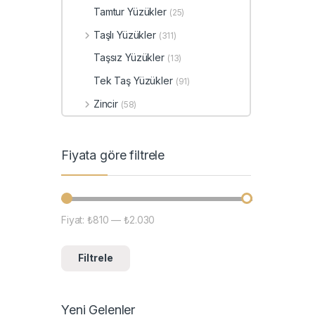
Tamtur Yüzükler
(25)
Taşlı Yüzükler
(311)
Taşsız Yüzükler
(13)
Tek Taş Yüzükler
(91)
Zincir
(58)
Fiyata göre filtrele
Fiyat:
₺810
—
₺2.030
En düşük fiyat
En yüksek fiyat
Filtrele
Yeni Gelenler