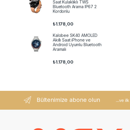
Saat Kulaklıklı TWS
Bluetooth Arama IP67 2
Kordonlu
₺
1.178,00
Kalobee SK40 AMOLED
Akıllı Saat iPhone ve
Android Uyumlu Bluetooth
Aramalı
₺
1.178,00
Bültenimize abone olun
...ve il