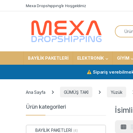
Skip to navigation
Skip to content
Mexa Dropshıppıng’e Hoşgeldiniz
Search f
BAYİLİK PAKETLERİ
ELEKTRONİK
GİYİM
Sipariş verebilmek için a
Ana Sayfa
GÜMÜŞ TAKI
Yüzük
Ürün kategorileri
İsiml
BAYİLİK PAKETLERİ
(4)