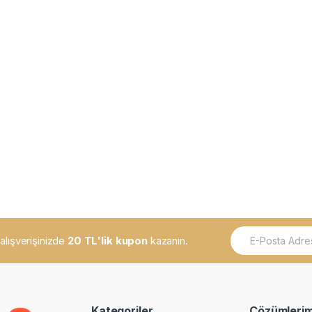
E
k alışverişinizde
20 TL'lik kupon
kazanın.
m
a
i
l
*
Kategoriler
Çözümlerim