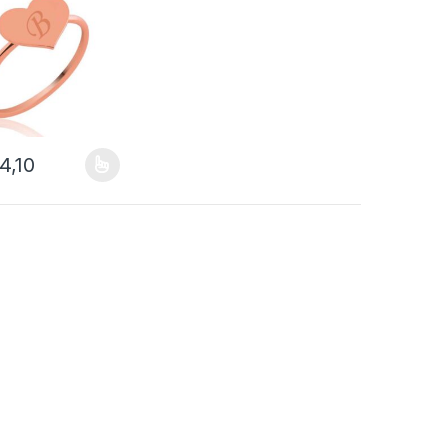
4,10
çenekler ürün sayfasından seçilebilir
ün birden fazla varyasyonu var. Seçenekler ürün sayfasından seçilebil