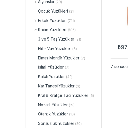
Alyanslar
(29)
Çocuk Yüzükleri
(21)
Erkek Yüzükleri
(711)
Kadın Yüzükleri
(585)
3 ve 5 Taş Yüzükler
(21)
₺
97
Elif - Vav Yüzükler
(6)
Elmas Montür Yüzükler
(7)
7 sonucun
İsimli Yüzükler
(7)
Kalpli Yüzükler
(40)
Kar Tanesi Yüzükler
(3)
Kral & Kraliçe Tacı Yüzükler
(6)
Nazarlı Yüzükler
(19)
Otantik Yüzükler
(16)
Sonsuzluk Yüzükler
(20)