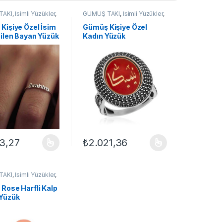
TAKI
,
İsimli Yüzükler
,
GÜMÜŞ TAKI
,
İsimli Yüzükler
,
zükleri
,
Yüzük
Kadın Yüzükleri
,
Yüzük
Kişiye Özel İsim
Gümüş Kişiye Özel
bilen Bayan Yüzük
Kadın Yüzük
23,27
₺
2.021,36
çenekler ürün sayfasından seçilebilir
ün birden fazla varyasyonu var. Seçenekler ürün sayfasından seçilebil
Bu ürünün birden fazla varyasyonu var. Seçe
TAKI
,
İsimli Yüzükler
,
zükleri
,
Yüzük
Rose Harfli Kalp
Yüzük