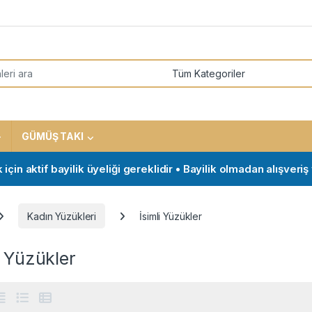
or:
GÜMÜŞ TAKI
ktif bayilik üyeliği gereklidir • Bayilik olmadan alışveriş yap
Kadın Yüzükleri
İsimli Yüzükler
i Yüzükler