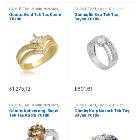
GÜMÜŞ TAKI
,
Kadın Yüzükleri
,
GÜMÜŞ TAKI
,
Kadın Yüzükleri
,
Tek Taş Yüzükler
,
Yüzük
Tek Taş Yüzükler
,
Yüzük
Gümüş Gold Tek Taş Kadın
Gümüş İki Sıra Tek Taş
Yüzük
Bayan Yüzük
₺
1.275,12
₺
801,61
Bu ürünün birden fazla varyasyonu var. Seçenekler ürün sayfasınd
Bu ürünün birden fazla varyasyon
GÜMÜŞ TAKI
,
Kadın Yüzükleri
,
GÜMÜŞ TAKI
,
Kadın Yüzükleri
,
Tek Taş Yüzükler
,
Yüzük
Tek Taş Yüzükler
,
Yüzük
Gümüş Kahverengi Baget
Gümüş Kalp Nazarlı Tek Taş
Tek Taş Kadın Yüzük
Bayan Yüzük