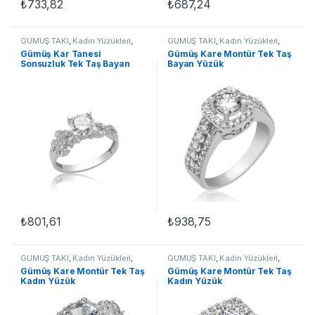
₺
733,82
₺
687,24
Bu ürünün birden fazla varyasyonu var. Seçenekler ürün sayfasınd
Bu ürünün birden fazla varyasyon
GÜMÜŞ TAKI
,
Kadın Yüzükleri
,
GÜMÜŞ TAKI
,
Kadın Yüzükleri
,
Tek Taş Yüzükler
,
Yüzük
Tek Taş Yüzükler
,
Yüzük
Gümüş Kar Tanesi
Gümüş Kare Montür Tek Taş
Sonsuzluk Tek Taş Bayan
Bayan Yüzük
Yüzük
₺
801,61
₺
938,75
Bu ürünün birden fazla varyasyonu var. Seçenekler ürün sayfasınd
Bu ürünün birden fazla varyasyon
GÜMÜŞ TAKI
,
Kadın Yüzükleri
,
GÜMÜŞ TAKI
,
Kadın Yüzükleri
,
Tek Taş Yüzükler
,
Yüzük
Tek Taş Yüzükler
,
Yüzük
Gümüş Kare Montür Tek Taş
Gümüş Kare Montür Tek Taş
Kadın Yüzük
Kadın Yüzük