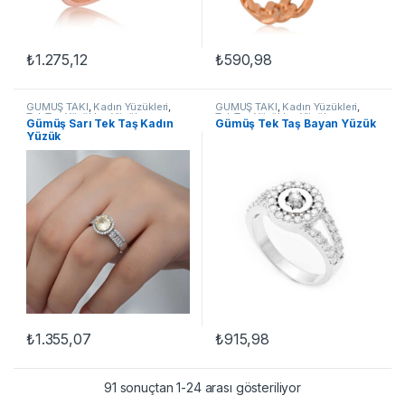
₺
1.275,12
₺
590,98
Bu ürünün birden fazla varyasyonu var. Seçenekler ürün sayfasınd
GÜMÜŞ TAKI
,
Kadın Yüzükleri
,
GÜMÜŞ TAKI
,
Kadın Yüzükleri
,
Tek Taş Yüzükler
,
Yüzük
Tek Taş Yüzükler
,
Yüzük
Gümüş Sarı Tek Taş Kadın
Gümüş Tek Taş Bayan Yüzük
Yüzük
₺
1.355,07
₺
915,98
Bu ürünün birden fazla varyasyonu var. Seçenekler ürün sayfasınd
Bu ürünün birden fazla varyasyon
91 sonuçtan 1-24 arası gösteriliyor