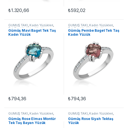
₺
1.320,66
₺
592,02
Bu ürünün birden fazla varyasyonu var. Seçenekler ürün sayfasınd
Bu ürünün birden fazla varyasyon
GÜMÜŞ TAKI
,
Kadın Yüzükleri
,
GÜMÜŞ TAKI
,
Kadın Yüzükleri
,
Tek Taş Yüzükler
,
Yüzük
Tek Taş Yüzükler
,
Yüzük
Gümüş Mavi Baget Tek Taş
Gümüş Pembe Baget Tek Taş
Kadın Yüzük
Kadın Yüzük
₺
794,36
₺
794,36
Bu ürünün birden fazla varyasyonu var. Seçenekler ürün sayfasınd
Bu ürünün birden fazla varyasyon
GÜMÜŞ TAKI
,
Kadın Yüzükleri
,
GÜMÜŞ TAKI
,
Kadın Yüzükleri
,
Tek Taş Yüzükler
,
Yüzük
Tek Taş Yüzükler
,
Yüzük
Gümüş Rose Elmas Montür
Gümüş Rose Siyah Tektaş
Tek Taş Bayan Yüzük
Yüzük