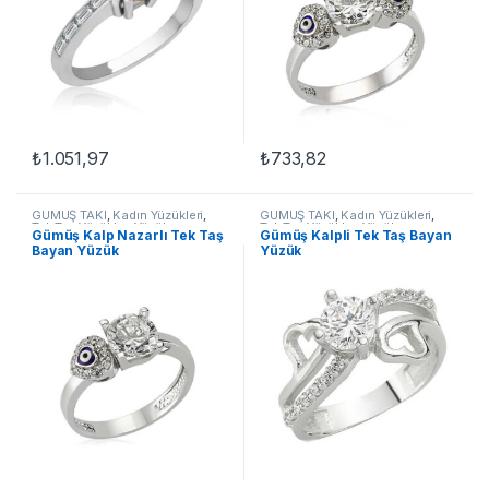
₺
1.051,97
₺
733,82
Bu ürünün birden fazla varyasyonu var. Seçenekler ürün sayfasınd
Bu ürünün birden fazla varyasyon
GÜMÜŞ TAKI
,
Kadın Yüzükleri
,
GÜMÜŞ TAKI
,
Kadın Yüzükleri
,
Tek Taş Yüzükler
,
Yüzük
Tek Taş Yüzükler
,
Yüzük
Gümüş Kalp Nazarlı Tek Taş
Gümüş Kalpli Tek Taş Bayan
Bayan Yüzük
Yüzük