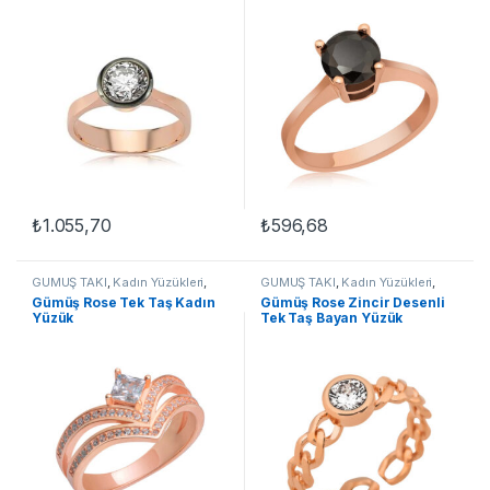
₺
1.055,70
₺
596,68
Bu ürünün birden fazla varyasyonu var. Seçenekler ürün sayfasınd
Bu ürünün birden fazla varyasyon
GÜMÜŞ TAKI
,
Kadın Yüzükleri
,
GÜMÜŞ TAKI
,
Kadın Yüzükleri
,
Tek Taş Yüzükler
,
Yüzük
Tek Taş Yüzükler
,
Yüzük
Gümüş Rose Tek Taş Kadın
Gümüş Rose Zincir Desenli
Yüzük
Tek Taş Bayan Yüzük