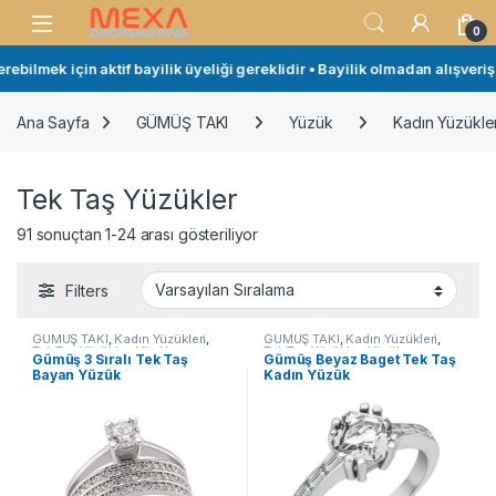
Skip to navigation
Skip to content
Open
0
ilmek için aktif bayilik üyeliği gereklidir • Bayilik olmadan alışveriş ya
Ana Sayfa
GÜMÜŞ TAKI
Yüzük
Kadın Yüzükler
Tek Taş Yüzükler
91 sonuçtan 1-24 arası gösteriliyor
Filters
GÜMÜŞ TAKI
,
Kadın Yüzükleri
,
GÜMÜŞ TAKI
,
Kadın Yüzükleri
,
Tek Taş Yüzükler
,
Yüzük
Tek Taş Yüzükler
,
Yüzük
Gümüş 3 Sıralı Tek Taş
Gümüş Beyaz Baget Tek Taş
Bayan Yüzük
Kadın Yüzük