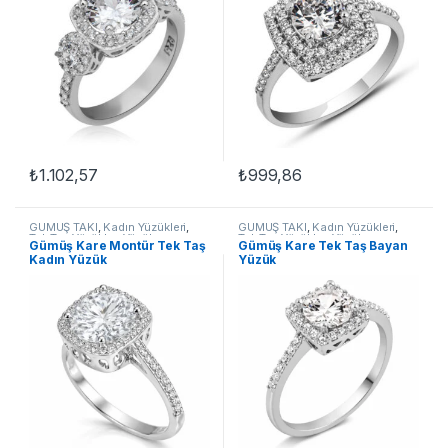
₺
1.102,57
₺
999,86
Bu ürünün birden fazla varyasyonu var. Seçenekler ürün sayfasınd
Bu ürünün birden fazla varyasyon
GÜMÜŞ TAKI
,
Kadın Yüzükleri
,
GÜMÜŞ TAKI
,
Kadın Yüzükleri
,
Tek Taş Yüzükler
,
Yüzük
Tek Taş Yüzükler
,
Yüzük
Gümüş Kare Montür Tek Taş
Gümüş Kare Tek Taş Bayan
Kadın Yüzük
Yüzük