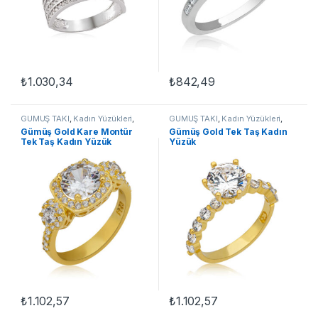
₺
1.030,34
₺
842,49
Bu ürünün birden fazla varyasyonu var. Seçenekler ürün sayfasınd
Bu ürünün birden fazla varyasyon
GÜMÜŞ TAKI
,
Kadın Yüzükleri
,
GÜMÜŞ TAKI
,
Kadın Yüzükleri
,
Tek Taş Yüzükler
,
Yüzük
Tek Taş Yüzükler
,
Yüzük
Gümüş Gold Kare Montür
Gümüş Gold Tek Taş Kadın
Tek Taş Kadın Yüzük
Yüzük
₺
1.102,57
₺
1.102,57
Bu ürünün birden fazla varyasyonu var. Seçenekler ürün sayfasınd
Bu ürünün birden fazla varyasyon