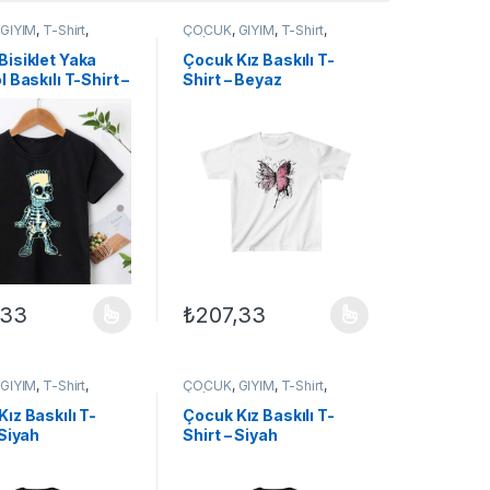
,
GİYİM
,
T-Shirt
,
ÇOCUK
,
GİYİM
,
T-Shirt
,
 ÇOCUK
UNİSEX ÇOCUK
Bisiklet Yaka
Çocuk Kız Baskılı T-
l Baskılı T-Shirt –
Shirt – Beyaz
,33
₺
207,33
ilir
çenekler ürün sayfasından seçilebilir
ün birden fazla varyasyonu var. Seçenekler ürün sayfasından seçilebil
Bu ürünün birden fazla varyasyonu var. Seçe
,
GİYİM
,
T-Shirt
,
ÇOCUK
,
GİYİM
,
T-Shirt
,
 ÇOCUK
UNİSEX ÇOCUK
ız Baskılı T-
Çocuk Kız Baskılı T-
 Siyah
Shirt – Siyah