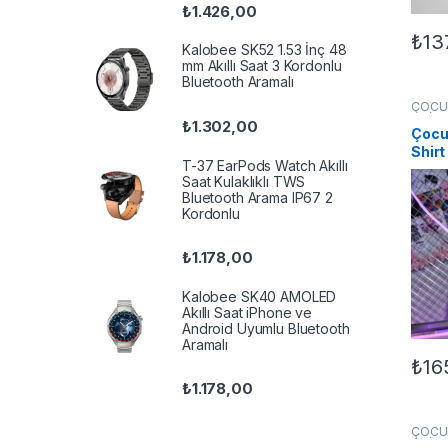
₺
1.426,00
₺
13
Kalobee SK52 1.53 İnç 48
Bu ür
mm Akıllı Saat 3 Kordonlu
Bluetooth Aramalı
ÇOCU
UNİS
₺
1.302,00
Çocuk
Shirt
T-37 EarPods Watch Akıllı
Saat Kulaklıklı TWS
Bluetooth Arama IP67 2
Kordonlu
₺
1.178,00
Kalobee SK40 AMOLED
Akıllı Saat iPhone ve
Android Uyumlu Bluetooth
Aramalı
₺
16
Bu ür
₺
1.178,00
ÇOCU
UNİS