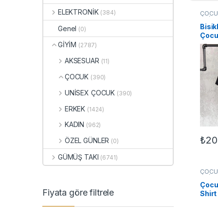
ELEKTRONİK
(384)
ÇOCU
UNİS
Bisik
Genel
(0)
Çocuk
Siya
GİYİM
(2787)
AKSESUAR
(11)
ÇOCUK
(390)
UNİSEX ÇOCUK
(390)
ERKEK
(1424)
KADIN
(962)
₺
20
ÖZEL GÜNLER
(0)
Bu ür
GÜMÜŞ TAKI
(6741)
ÇOCU
UNİS
Çocuk
Fiyata göre filtrele
Shirt