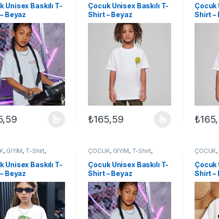
 Unisex Baskılı T-
Çocuk Unisex Baskılı T-
Çocuk 
 – Beyaz
Shirt – Beyaz
Shirt –
5,59
₺
165,59
₺
165
ünün birden fazla varyasyonu var. Seçenekler ürün sayfasından seçileb
Bu ürünün birden fazla varyasyonu var. Se
Bu ürün
K
,
GİYİM
,
T-Shirt
,
ÇOCUK
,
GİYİM
,
T-Shirt
,
ÇOCUK
EX ÇOCUK
UNİSEX ÇOCUK
UNİSEX
 Unisex Baskılı T-
Çocuk Unisex Baskılı T-
Çocuk 
 – Beyaz
Shirt – Beyaz
Shirt –