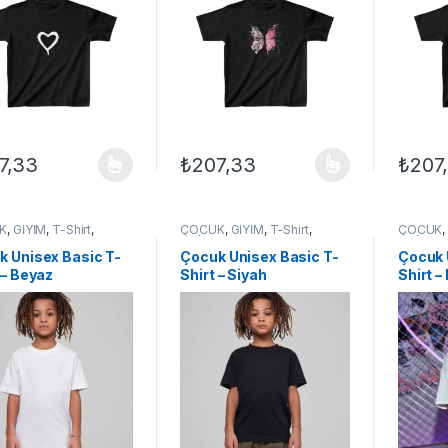
7,33
₺
207,33
₺
207
ünün birden fazla varyasyonu var. Seçenekler ürün sayfasından seçileb
Bu ürünün birden fazla varyasyonu var. Se
Bu ürün
K
,
GİYİM
,
T-Shirt
,
ÇOCUK
,
GİYİM
,
T-Shirt
,
ÇOCUK
EX ÇOCUK
UNİSEX ÇOCUK
UNİSEX
k Unisex Basic T-
Çocuk Unisex Basic T-
Çocuk 
 – Beyaz
Shirt – Siyah
Shirt –