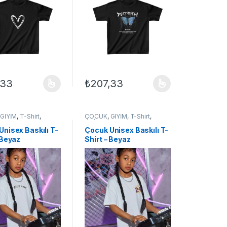
,33
₺
207,33
ilir
çenekler ürün sayfasından seçilebilir
ün birden fazla varyasyonu var. Seçenekler ürün sayfasından seçilebil
Bu ürünün birden fazla varyasyonu var. Seçe
,
GİYİM
,
T-Shirt
,
ÇOCUK
,
GİYİM
,
T-Shirt
,
 ÇOCUK
UNİSEX ÇOCUK
Unisex Baskılı T-
Çocuk Unisex Baskılı T-
 Beyaz
Shirt – Beyaz