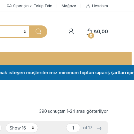
Siparişinizi Takip Edin
Mağaza
Hesabım
My Account
₺
0,00
0
eyen müşterilerimiz minimum toptan sipariş şartları için iletiş
390 sonuçtan 1-24 arası gösteriliyor
→
of 17