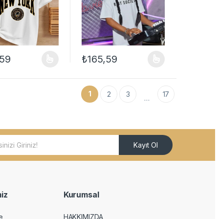
,59
₺
165,59
ilir
çenekler ürün sayfasından seçilebilir
ün birden fazla varyasyonu var. Seçenekler ürün sayfasından seçilebil
Bu ürünün birden fazla varyasyonu var. Seçe
1
2
3
17
…
Kayıt Ol
iz
Kurumsal
e
HAKKIMIZDA