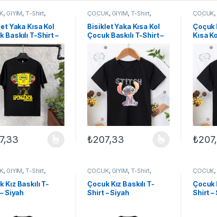
K
,
GİYİM
,
T-Shirt
,
ÇOCUK
,
GİYİM
,
T-Shirt
,
ÇOCUK
EX ÇOCUK
UNİSEX ÇOCUK
UNİSEX
let Yaka Kısa Kol
Bisiklet Yaka Kısa Kol
Çoçuk 
 Baskılı T-Shirt –
Çocuk Baskılı T-Shirt –
Kısa Ko
h
Siyah
Siyah
7,33
₺
207,33
₺
207
ünün birden fazla varyasyonu var. Seçenekler ürün sayfasından seçileb
Bu ürünün birden fazla varyasyonu var. Se
Bu ürün
K
,
GİYİM
,
T-Shirt
,
ÇOCUK
,
GİYİM
,
T-Shirt
,
ÇOCUK
EX ÇOCUK
UNİSEX ÇOCUK
UNİSEX
 Kız Baskılı T-
Çocuk Kız Baskılı T-
Çocuk K
 – Siyah
Shirt – Siyah
Shirt –