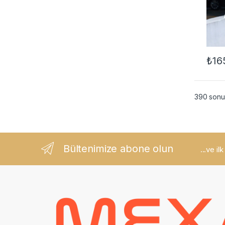
₺
16
Bu ür
390 sonuç
Bültenimize abone olun
...ve il