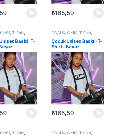
,59
₺
165,59
ilir
çenekler ürün sayfasından seçilebilir
ün birden fazla varyasyonu var. Seçenekler ürün sayfasından seçilebil
Bu ürünün birden fazla varyasyonu var. Seçe
,
GİYİM
,
T-Shirt
,
ÇOCUK
,
GİYİM
,
T-Shirt
,
 ÇOCUK
UNİSEX ÇOCUK
Unisex Baskılı T-
Çocuk Unisex Baskılı T-
 Beyaz
Shirt – Beyaz
,59
₺
165,59
ilir
çenekler ürün sayfasından seçilebilir
ün birden fazla varyasyonu var. Seçenekler ürün sayfasından seçilebil
Bu ürünün birden fazla varyasyonu var. Seçe
,
GİYİM
,
T-Shirt
,
ÇOCUK
,
GİYİM
,
T-Shirt
,
 ÇOCUK
UNİSEX ÇOCUK