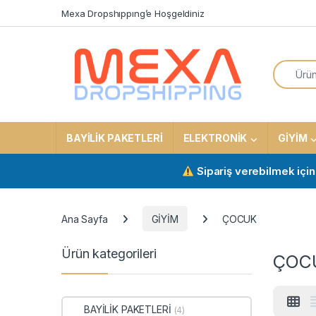
Skip to navigation
Skip to content
Mexa Dropshıppıng’e Hoşgeldiniz
Search f
BAYİLİK PAKETLERİ
ELEKTRONİK
GİYİM
Sipariş verebilmek için aktif b
Ana Sayfa
GİYİM
ÇOCUK
Ürün kategorileri
ÇOC
BAYİLİK PAKETLERİ
(4)