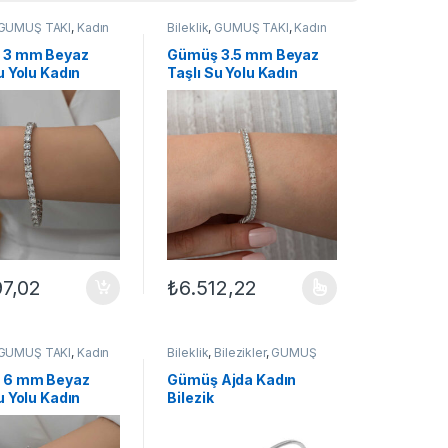
GÜMÜŞ TAKI
,
Kadın
Bileklik
,
GÜMÜŞ TAKI
,
Kadın
ri
,
Su Yolu Bileklikler
Bileklikleri
,
Su Yolu Bileklikler
 3 mm Beyaz
Gümüş 3.5 mm Beyaz
u Yolu Kadın
Taşlı Su Yolu Kadın
Bileklik
97,02
₺
6.512,22
Bu ürünün birden fazla varyasyonu var. Seçe
GÜMÜŞ TAKI
,
Kadın
Bileklik
,
Bilezikler
,
GÜMÜŞ
ri
,
Su Yolu Bileklikler
TAKI
,
Kadın Bileklikleri
 6 mm Beyaz
Gümüş Ajda Kadın
u Yolu Kadın
Bilezik