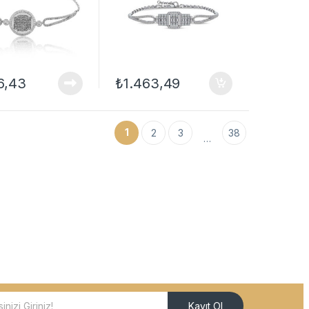
6,43
₺
1.463,49
1
2
3
38
…
Kayıt Ol