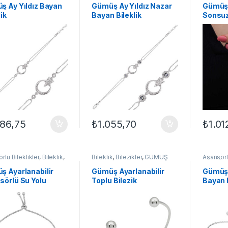
kleri
,
Taşlı Bileklikler
Bileklikleri
,
Taşlı Bileklikler
Bileklikl
ş Ay Yıldız Bayan
Gümüş Ay Yıldız Nazar
Gümüş 
lik
Bayan Bileklik
Sonsuz
Bileklik
086,75
₺
1.055,70
₺
1.01
rlü Bileklikler
,
Bileklik
,
Bileklik
,
Bilezikler
,
GÜMÜŞ
Asansörlü
Ş TAKI
,
Kadın
TAKI
,
Kadın Bileklikleri
GÜMÜŞ 
kleri
Bileklikle
ş Ayarlanabilir
​Gümüş Ayarlanabilir
Gümüş 
sörlü Su Yolu
Toplu Bilezik
Bayan B
lik