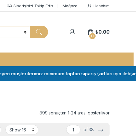
Siparişinizi Takip Edin
Mağaza
Hesabım
My Account
₺
0,00
0
şterilerimiz minimum toptan sipariş şartları için iletişime geç
899 sonuçtan 1-24 arası gösteriliyor
→
of 38