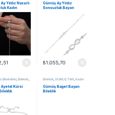
er
Bileklikler
Ay Yıldız Nazarlı
Gümüş Ay Yıldız
luk Kadın
Sonsuzluk Bayan
Bileklik
2,51
₺
1.055,70
 Bileklikler
,
Bileklik
,
Bileklik
,
GÜMÜŞ TAKI
,
Kadın
TAKI
,
Kadın
Bileklikleri
,
Taşlı Bileklikler
,
ri
Zirkon Taşlı Bileklikler
Ayetel Kürsi
​Gümüş Baget Bayan
ileklik
Bileklik