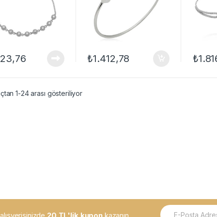
323,76
₺
1.412,78
₺
1.81
tan 1-24 arası gösteriliyor
E
k alışverişinizde
20 TL'lik kupon
kazanın.