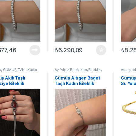
677,46
₺
6.290,09
₺
8.2
k
,
GÜMÜŞ TAKI
,
Kadın
Ay Yıldız Bileklikler
,
Bileklik
,
Asansörlü
kleri
,
Kazaziye
GÜMÜŞ TAKI
,
Kadın
GÜMÜŞ 
kler
Bileklikleri
,
Taşlı Bileklikler
Bileklikle
ş Akik Taşlı
Gümüş Altıgen Baget
Gümüş 
iye Bileklik
Taşlı Kadın Bileklik
Su Yol
Bileklik