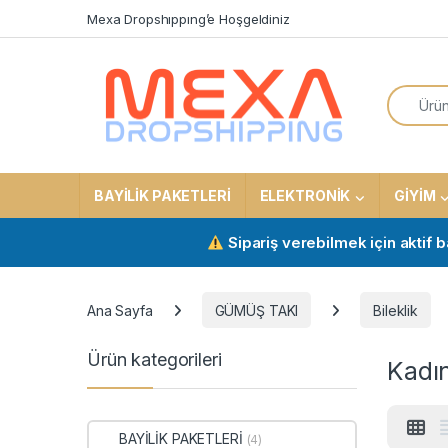
Skip to navigation
Skip to content
Mexa Dropshıppıng’e Hoşgeldiniz
Search f
BAYİLİK PAKETLERİ
ELEKTRONİK
GİYİM
Sipariş verebilmek için aktif bayilik 
Ana Sayfa
GÜMÜŞ TAKI
Bileklik
Ürün kategorileri
Kadın
BAYİLİK PAKETLERİ
(4)