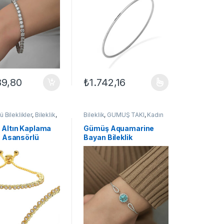
89,80
₺
1.742,16
Bu ürünün birden fazla varyasyonu var. Seçe
 Bileklikler
,
Bileklik
,
Bileklik
,
GÜMÜŞ TAKI
,
Kadın
TAKI
,
Kadın
Bileklikleri
,
Taşlı Bileklikler
,
ri
Zirkon Taşlı Bileklikler
Altın Kaplama
Gümüş Aquamarine
u Asansörlü
Bayan Bileklik