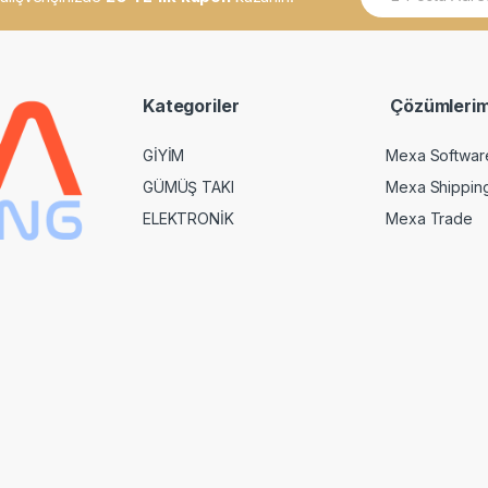
m
a
i
l
*
Kategoriler
Çözümlerim
GİYİM
Mexa Softwar
GÜMÜŞ TAKI
Mexa Shippin
ELEKTRONİK
Mexa Trade