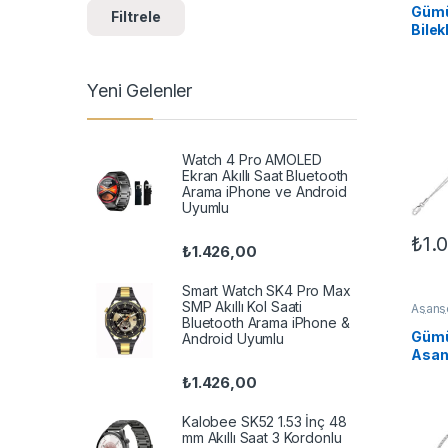
Bilekli
Gümü
Filtrele
Bilek
Yeni Gelenler
Watch 4 Pro AMOLED
Ekran Akıllı Saat Bluetooth
Arama iPhone ve Android
Uyumlu
₺
1.
₺
1.426,00
Smart Watch SK4 Pro Max
SMP Akıllı Kol Saati
Asansö
GÜMÜ
Bluetooth Arama iPhone &
Bilekli
Gümü
Android Uyumlu
Asan
Bilek
₺
1.426,00
Kalobee SK52 1.53 İnç 48
mm Akıllı Saat 3 Kordonlu