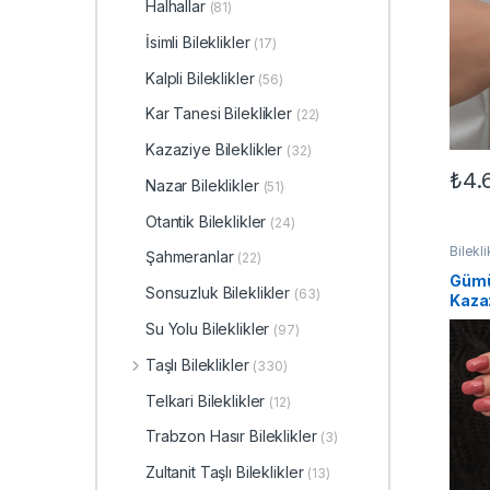
Halhallar
(81)
İsimli Bileklikler
(17)
Kalpli Bileklikler
(56)
Kar Tanesi Bileklikler
(22)
Kazaziye Bileklikler
(32)
₺
4.
Nazar Bileklikler
(51)
Otantik Bileklikler
(24)
Bilekli
Şahmeranlar
(22)
Bilekli
Bilekli
Gümü
Sonsuzluk Bileklikler
(63)
Kazaz
Su Yolu Bileklikler
(97)
Taşlı Bileklikler
(330)
Telkari Bileklikler
(12)
Trabzon Hasır Bileklikler
(3)
Zultanit Taşlı Bileklikler
(13)