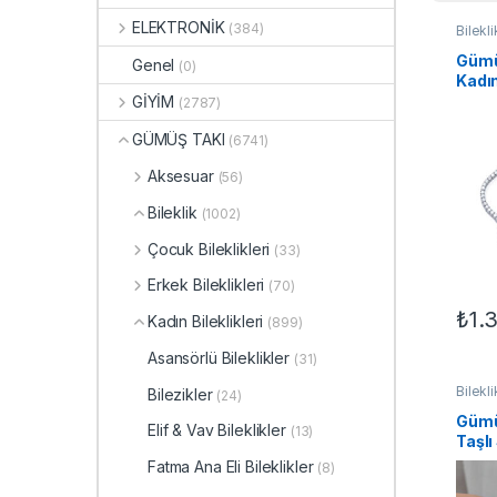
ELEKTRONİK
(384)
Bilekli
Bilekli
Gümü
Genel
(0)
Kadın
GİYİM
(2787)
GÜMÜŞ TAKI
(6741)
Aksesuar
(56)
Bileklik
(1002)
Çocuk Bileklikleri
(33)
Erkek Bileklikleri
(70)
₺
1.
Kadın Bileklikleri
(899)
Asansörlü Bileklikler
(31)
Bilekli
Bilezikler
(24)
Bilekli
Gümü
Elif & Vav Bileklikler
(13)
Taşlı
Bilek
Fatma Ana Eli Bileklikler
(8)