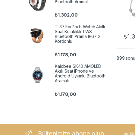
Bluetooth Aramalı
₺
1.302,00
T-37 EarPods Watch Akıllı
Saat Kulaklıklı TWS
₺
1.
Bluetooth Arama IP67 2
Kordonlu
₺
1.178,00
899 sonuç
Kalobee SK40 AMOLED
Akıllı Saat iPhone ve
Android Uyumlu Bluetooth
Aramalı
₺
1.178,00
Bültenimize abone olun
...ve il