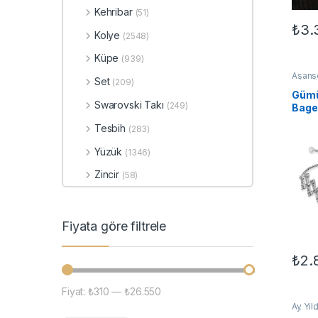
Kehribar
(51)
₺
3.
Kolye
(2548)
Küpe
(939)
Asansö
Set
(209)
GÜMÜ
Bilekli
Gümü
Swarovski Takı
(249)
Baget
Bilek
Tesbih
(283)
Yüzük
(1346)
Zincir
(58)
Fiyata göre filtrele
₺
2.
Fiyat:
₺310
—
₺26.550
En düşük fiyat
En yüksek fiyat
Ay Yıld
GÜMÜ