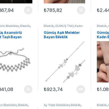
367,94
₺
785,82
₺
2.4
rlü Bileklikler
,
Bileklik
,
Bileklik
,
GÜMÜŞ TAKI
,
Kadın
Bileklik
,
Ş TAKI
,
Kadın
Bileklikleri
,
Melek Kanadı
Bileklikle
kleri
Bileklikler
,
Taşlı Bileklikler
ş Asansörlü
Gümüş Aşık Melekler
Gümüş
 Taşlı Bayan
Bayan Bileklik
Kadın B
lik
841,08
₺
923,74
₺
1.0
ız Bileklikler
,
Bileklik
,
Ay Yıldız Bileklikler
,
Bileklik
,
Bileklik
,
Ş TAKI
,
Kadın
GÜMÜŞ TAKI
,
Kadın
Bileklikle