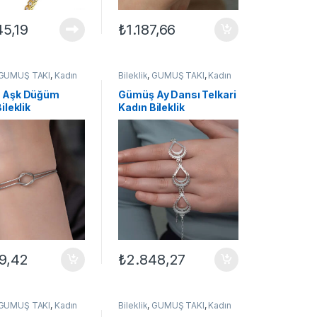
45,19
₺
1.187,66
GÜMÜŞ TAKI
,
Kadın
Bileklik
,
GÜMÜŞ TAKI
,
Kadın
ri
,
Otantik Bileklikler
Bileklikleri
,
Telkari Bileklikler
 Aşk Düğüm
Gümüş Ay Dansı Telkari
ileklik
Kadın Bileklik
89,42
₺
2.848,27
GÜMÜŞ TAKI
,
Kadın
Bileklik
,
GÜMÜŞ TAKI
,
Kadın
ri
,
Sonsuzluk
Bileklikleri
,
Sonsuzluk