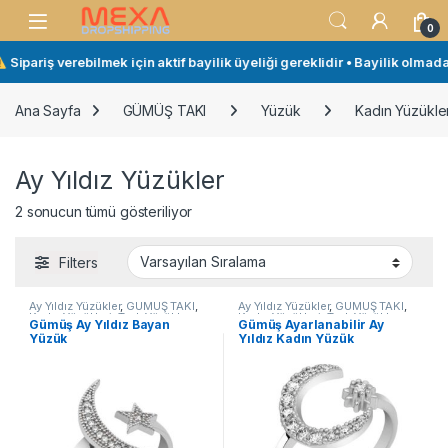
Skip to navigation
Skip to content
Open
0
Sipariş verebilmek için aktif bayilik üyeliği gereklidir • Bayilik olmada
Ana Sayfa
GÜMÜŞ TAKI
Yüzük
Kadın Yüzükler
Ay Yıldız Yüzükler
2 sonucun tümü gösteriliyor
Filters
Ay Yıldız Yüzükler
,
GÜMÜŞ TAKI
,
Ay Yıldız Yüzükler
,
GÜMÜŞ TAKI
,
Kadın Yüzükleri
,
Taşlı Yüzükler
,
Kadın Yüzükleri
,
Taşlı Yüzükler
,
Gümüş Ay Yıldız Bayan
Gümüş Ayarlanabilir Ay
Yüzük
Yüzük
Yüzük
Yıldız Kadın Yüzük