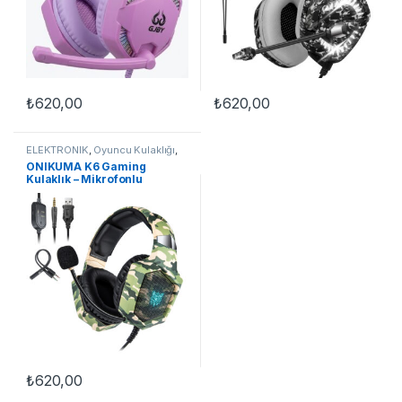
₺
620,00
₺
620,00
ELEKTRONİK
,
Oyuncu Kulaklığı
,
TELEFON AKSESUARLARI
ONIKUMA K6 Gaming
Kulaklık – Mikrofonlu
Profesyonel Oyuncu
Kulaklığı (Kamuflaj)
₺
620,00