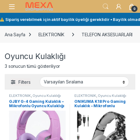
Skip to navigation
Skip to content
Open
0
Sipariş verebilmek için aktif bayilik üyeliği gereklidir • Bayilik olmad
Ana Sayfa
ELEKTRONİK
TELEFON AKSESUARLARI
Oyuncu Kulaklığı
3 sonucun tümü gösteriliyor
Filters
ELEKTRONİK
,
Oyuncu Kulaklığı
ELEKTRONİK
,
Oyuncu Kulaklığı
GJBY G-4 Gaming Kulaklık –
ONIKUMA K18 Pro Gaming
Mikrofonlu Oyuncu Kulaklığı
Kulaklık – Mikrofonlu
(Pembe)
Profesyonel Oyuncu
Kulaklığı