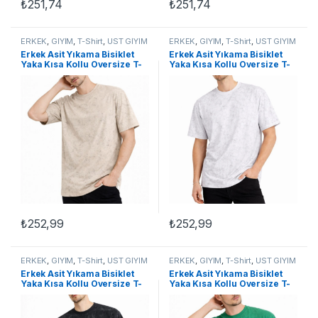
₺
251,74
₺
251,74
Bu ürünün birden fazla varyasyonu var. Seçenekler ürün sayfasınd
Bu ürünün birden fazla varyasyon
ERKEK
,
GİYİM
,
T-Shirt
,
ÜST GİYİM
ERKEK
,
GİYİM
,
T-Shirt
,
ÜST GİYİM
Erkek Asit Yıkama Bisiklet
Erkek Asit Yıkama Bisiklet
Yaka Kısa Kollu Oversize T-
Yaka Kısa Kollu Oversize T-
Shirt Tişört – Bej
Shirt Tişört – Beyaz
₺
252,99
₺
252,99
Bu ürünün birden fazla varyasyonu var. Seçenekler ürün sayfasınd
Bu ürünün birden fazla varyasyon
ERKEK
,
GİYİM
,
T-Shirt
,
ÜST GİYİM
ERKEK
,
GİYİM
,
T-Shirt
,
ÜST GİYİM
Erkek Asit Yıkama Bisiklet
Erkek Asit Yıkama Bisiklet
Yaka Kısa Kollu Oversize T-
Yaka Kısa Kollu Oversize T-
Shirt Tişört – Siyah
Shirt Tişört – Yeşil