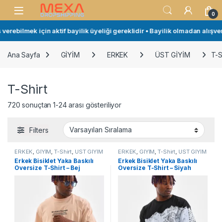
Skip to navigation
Skip to content
Open
0
bilmek için aktif bayilik üyeliği gereklidir • Bayilik olmadan alışveriş y
Ana Sayfa
GİYİM
ERKEK
ÜST GİYİM
T-S
T-Shirt
720 sonuçtan 1-24 arası gösteriliyor
Filters
ERKEK
,
GİYİM
,
T-Shirt
,
ÜST GİYİM
ERKEK
,
GİYİM
,
T-Shirt
,
ÜST GİYİM
Erkek Bisiklet Yaka Baskılı
Erkek Bisiklet Yaka Baskılı
Oversize T-Shirt – Bej
Oversize T-Shirt – Siyah