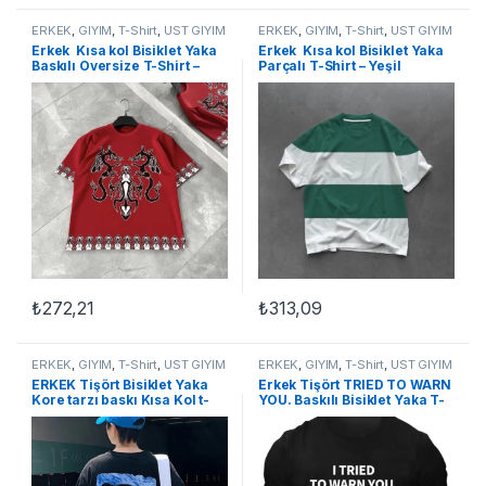
ERKEK
,
GİYİM
,
T-Shirt
,
ÜST GİYİM
ERKEK
,
GİYİM
,
T-Shirt
,
ÜST GİYİM
Erkek Kısa kol Bisiklet Yaka
Erkek Kısa kol Bisiklet Yaka
Baskılı Oversize T-Shirt –
Parçalı T-Shirt – Yeşil
Kırmızı
₺
272,21
₺
313,09
Bu ürünün birden fazla varyasyonu var. Seçenekler ürün sayfasınd
Bu ürünün birden fazla varyasyon
ERKEK
,
GİYİM
,
T-Shirt
,
ÜST GİYİM
ERKEK
,
GİYİM
,
T-Shirt
,
ÜST GİYİM
ERKEK Tişört Bisiklet Yaka
Erkek Tişört TRIED TO WARN
Kore tarzı baskı Kısa Kol t-
YOU. Baskılı Bisiklet Yaka T-
shirt – Siyah
shirt – Siyah