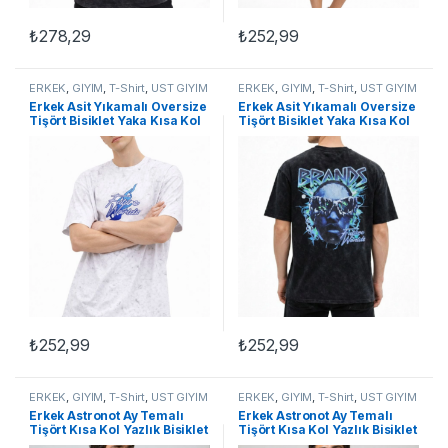
₺
278,29
₺
252,99
Bu ürünün birden fazla varyasyonu var. Seçenekler ürün sayfasınd
Bu ürünün birden fazla varyasyon
ERKEK
,
GİYİM
,
T-Shirt
,
ÜST GİYİM
ERKEK
,
GİYİM
,
T-Shirt
,
ÜST GİYİM
Erkek Asit Yıkamalı Oversize
Erkek Asit Yıkamalı Oversize
Tişört Bisiklet Yaka Kısa Kol
Tişört Bisiklet Yaka Kısa Kol
T-shirt – Beyaz
T-shirt – Siyah
₺
252,99
₺
252,99
Bu ürünün birden fazla varyasyonu var. Seçenekler ürün sayfasınd
Bu ürünün birden fazla varyasyon
ERKEK
,
GİYİM
,
T-Shirt
,
ÜST GİYİM
ERKEK
,
GİYİM
,
T-Shirt
,
ÜST GİYİM
Erkek Astronot Ay Temalı
Erkek Astronot Ay Temalı
Tişört Kısa Kol Yazlık Bisiklet
Tişört Kısa Kol Yazlık Bisiklet
Yaka T-Shirt – Beyaz
Yaka T-Shirt – Siyah