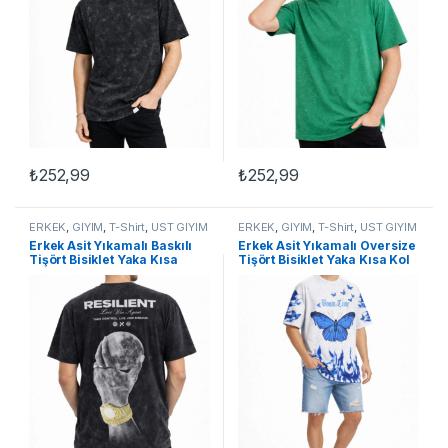
₺
252,99
₺
252,99
Bu ürünün birden fazla varyasyonu var. Seçenekler ürün sayfasınd
Bu ürünün birden fazla varyasyon
ERKEK
,
GİYİM
,
T-Shirt
,
ÜST GİYİM
ERKEK
,
GİYİM
,
T-Shirt
,
ÜST GİYİM
Erkek Asit Yıkamalı Baskılı
Erkek Asit Yıkamalı Oversize
Tişört Bisiklet Yaka Kısa
Tişört Bisiklet Yaka Kısa Kol
Kollu Streetwear T-shirt –
T-shirt – Beyaz
Siyah