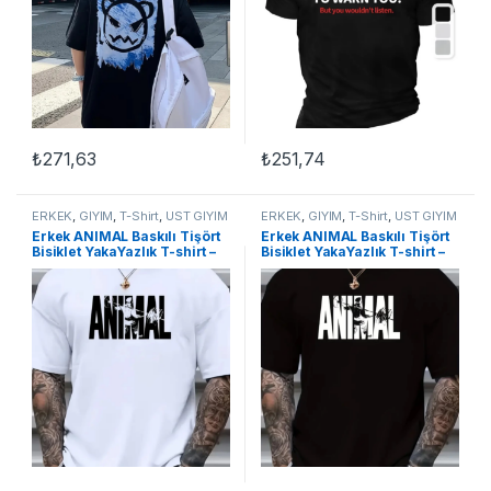
₺
271,63
₺
251,74
Bu ürünün birden fazla varyasyonu var. Seçenekler ürün sayfasınd
Bu ürünün birden fazla varyasyon
ERKEK
,
GİYİM
,
T-Shirt
,
ÜST GİYİM
ERKEK
,
GİYİM
,
T-Shirt
,
ÜST GİYİM
Erkek ANIMAL Baskılı Tişört
Erkek ANIMAL Baskılı Tişört
Bisiklet YakaYazlık T-shirt –
Bisiklet YakaYazlık T-shirt –
Beyaz
Siyah