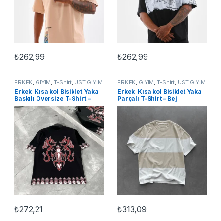
₺
262,99
₺
262,99
Bu ürünün birden fazla varyasyonu var. Seçenekler ürün sayfasınd
Bu ürünün birden fazla varyasyon
ERKEK
,
GİYİM
,
T-Shirt
,
ÜST GİYİM
ERKEK
,
GİYİM
,
T-Shirt
,
ÜST GİYİM
Erkek Kısa kol Bisiklet Yaka
Erkek Kısa kol Bisiklet Yaka
Baskılı Oversize T-Shirt –
Parçalı T-Shirt – Bej
Siyah
₺
272,21
₺
313,09
Bu ürünün birden fazla varyasyonu var. Seçenekler ürün sayfasınd
Bu ürünün birden fazla varyasyon