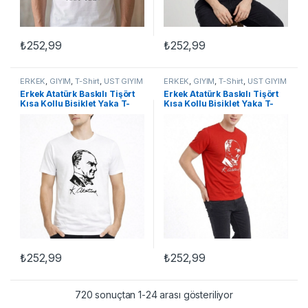
₺
252,99
₺
252,99
Bu ürünün birden fazla varyasyonu var. Seçenekler ürün sayfasınd
Bu ürünün birden fazla varyasyon
ERKEK
,
GİYİM
,
T-Shirt
,
ÜST GİYİM
ERKEK
,
GİYİM
,
T-Shirt
,
ÜST GİYİM
Erkek Atatürk Baskılı Tişört
Erkek Atatürk Baskılı Tişört
Kısa Kollu Bisiklet Yaka T-
Kısa Kollu Bisiklet Yaka T-
Shirt – Beyaz
Shirt – Kırmızı
₺
252,99
₺
252,99
Bu ürünün birden fazla varyasyonu var. Seçenekler ürün sayfasınd
Bu ürünün birden fazla varyasyon
720 sonuçtan 1-24 arası gösteriliyor