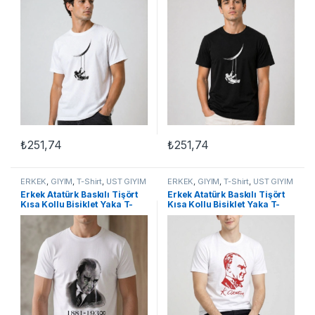
₺
251,74
₺
251,74
Bu ürünün birden fazla varyasyonu var. Seçenekler ürün sayfasınd
Bu ürünün birden fazla varyasyon
ERKEK
,
GİYİM
,
T-Shirt
,
ÜST GİYİM
ERKEK
,
GİYİM
,
T-Shirt
,
ÜST GİYİM
Erkek Atatürk Baskılı Tişört
Erkek Atatürk Baskılı Tişört
Kısa Kollu Bisiklet Yaka T-
Kısa Kollu Bisiklet Yaka T-
Shirt – Beyaz
Shirt – Beyaz