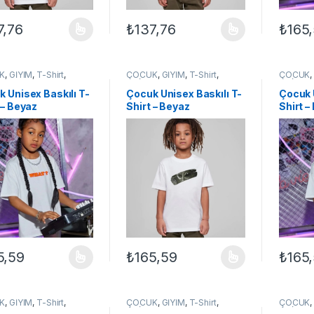
7,76
₺
137,76
₺
165
ünün birden fazla varyasyonu var. Seçenekler ürün sayfasından seçileb
Bu ürünün birden fazla varyasyonu var. Se
Bu ürün
K
,
GİYİM
,
T-Shirt
,
ÇOCUK
,
GİYİM
,
T-Shirt
,
ÇOCUK
EX ÇOCUK
UNİSEX ÇOCUK
UNİSEX
 Unisex Baskılı T-
Çocuk Unisex Baskılı T-
Çocuk 
 – Beyaz
Shirt – Beyaz
Shirt –
5,59
₺
165,59
₺
165
ünün birden fazla varyasyonu var. Seçenekler ürün sayfasından seçileb
Bu ürünün birden fazla varyasyonu var. Se
Bu ürün
K
,
GİYİM
,
T-Shirt
,
ÇOCUK
,
GİYİM
,
T-Shirt
,
ÇOCUK
EX ÇOCUK
UNİSEX ÇOCUK
UNİSEX