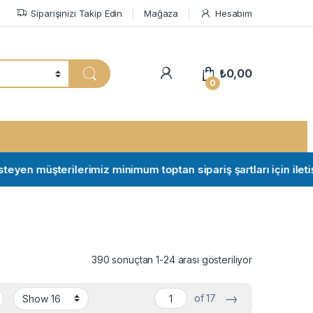
Siparişinizi Takip Edin
Mağaza
Hesabım
My Account
₺
0,00
0
 müşterilerimiz minimum toptan sipariş şartları için iletişime g
390 sonuçtan 1-24 arası gösteriliyor
→
of 17