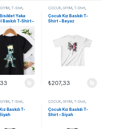
,
GİYİM
,
T-Shirt
,
ÇOCUK
,
GİYİM
,
T-Shirt
,
 ÇOCUK
UNİSEX ÇOCUK
Bisiklet Yaka
Çocuk Kız Baskılı T-
l Baskılı T-Shirt –
Shirt – Beyaz
,33
₺
207,33
ilir
çenekler ürün sayfasından seçilebilir
ün birden fazla varyasyonu var. Seçenekler ürün sayfasından seçilebil
Bu ürünün birden fazla varyasyonu var. Seçe
,
GİYİM
,
T-Shirt
,
ÇOCUK
,
GİYİM
,
T-Shirt
,
 ÇOCUK
UNİSEX ÇOCUK
ız Baskılı T-
Çocuk Kız Baskılı T-
 Siyah
Shirt – Siyah