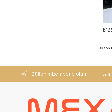
₺
16
Bu ür
390 sonuç
Bültenimize abone olun
...ve il