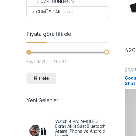
ÖZEL GÜNLER
(0)
GÜMÜŞ TAKI
(6741)
Fiyata göre filtrele
₺
20
Bu ür
Fiyat:
₺120
—
₺1.770
En düşük fiyat
En yüksek fiyat
ÇOCU
UNİS
Çocu
Filtrele
Shirt
Yeni Gelenler
Watch 4 Pro AMOLED
Ekran Akıllı Saat Bluetooth
Arama iPhone ve Android
Uyumlu