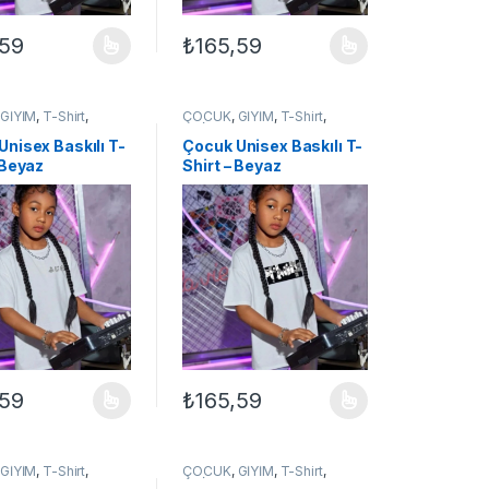
,59
₺
165,59
ilir
çenekler ürün sayfasından seçilebilir
ün birden fazla varyasyonu var. Seçenekler ürün sayfasından seçilebil
Bu ürünün birden fazla varyasyonu var. Seçe
,
GİYİM
,
T-Shirt
,
ÇOCUK
,
GİYİM
,
T-Shirt
,
 ÇOCUK
UNİSEX ÇOCUK
Unisex Baskılı T-
Çocuk Unisex Baskılı T-
 Beyaz
Shirt – Beyaz
,59
₺
165,59
ilir
çenekler ürün sayfasından seçilebilir
ün birden fazla varyasyonu var. Seçenekler ürün sayfasından seçilebil
Bu ürünün birden fazla varyasyonu var. Seçe
,
GİYİM
,
T-Shirt
,
ÇOCUK
,
GİYİM
,
T-Shirt
,
 ÇOCUK
UNİSEX ÇOCUK