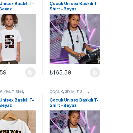
Unisex Baskılı T-
Çocuk Unisex Baskılı T-
 Beyaz
Shirt – Beyaz
,59
₺
165,59
ilir
çenekler ürün sayfasından seçilebilir
ün birden fazla varyasyonu var. Seçenekler ürün sayfasından seçilebil
Bu ürünün birden fazla varyasyonu var. Seçe
,
GİYİM
,
T-Shirt
,
ÇOCUK
,
GİYİM
,
T-Shirt
,
 ÇOCUK
UNİSEX ÇOCUK
Unisex Baskılı T-
Çocuk Unisex Baskılı T-
 Beyaz
Shirt – Beyaz