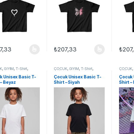
7,33
₺
207,33
₺
207
ünün birden fazla varyasyonu var. Seçenekler ürün sayfasından seçileb
Bu ürünün birden fazla varyasyonu var. Se
Bu ürün
K
,
GİYİM
,
T-Shirt
,
ÇOCUK
,
GİYİM
,
T-Shirt
,
ÇOCUK
EX ÇOCUK
UNİSEX ÇOCUK
UNİSEX
k Unisex Basic T-
Çocuk Unisex Basic T-
Çocuk 
 – Beyaz
Shirt – Siyah
Shirt –