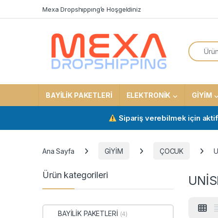
Skip to navigation
Skip to content
Mexa Dropshıppıng’e Hoşgeldiniz
Search f
BAYİLİK PAKETLERİ
ELEKTRONİK
GİYİM
Sipariş verebilmek için aktif bayili
Ana Sayfa
GİYİM
ÇOCUK
U
Ürün kategorileri
UNİ
BAYİLİK PAKETLERİ
(4)