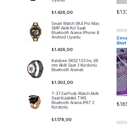
₺
13
₺
1.426,00
Bu ür
Smart Watch SK4 Pro Max
SMP Akıllı Kol Saati
ÇOCU
Bluetooth Arama iPhone &
UNİS
Android Uyumlu
Çocuk
Shirt
₺
1.426,00
Kalobee SK52 1.53 İnç 48
mm Akıllı Saat 3 Kordonlu
Bluetooth Aramalı
₺
1.302,00
T-37 EarPods Watch Akıllı
Saat Kulaklıklı TWS
Bluetooth Arama IP67 2
₺
16
Bu ür
Kordonlu
₺
1.178,00
ÇOCU
UNİS