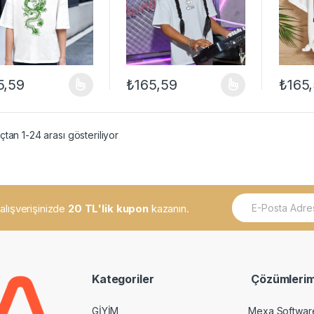
5,59
₺
165,59
₺
165
ünün birden fazla varyasyonu var. Seçenekler ürün sayfasından seçileb
Bu ürünün birden fazla varyasyonu var. Se
Bu ürün
tan 1-24 arası gösteriliyor
E
k alışverişinizde
20 TL'lik kupon
kazanın.
m
a
i
l
*
Kategoriler
Çözümlerim
GİYİM
Mexa Softwar