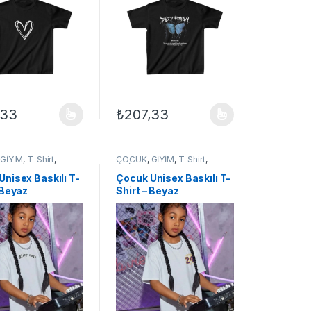
,33
₺
207,33
ilir
çenekler ürün sayfasından seçilebilir
ün birden fazla varyasyonu var. Seçenekler ürün sayfasından seçilebil
Bu ürünün birden fazla varyasyonu var. Seçe
,
GİYİM
,
T-Shirt
,
ÇOCUK
,
GİYİM
,
T-Shirt
,
 ÇOCUK
UNİSEX ÇOCUK
Unisex Baskılı T-
Çocuk Unisex Baskılı T-
 Beyaz
Shirt – Beyaz