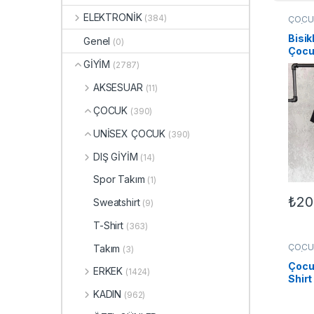
ELEKTRONİK
(384)
ÇOCU
UNİS
Bisik
Genel
(0)
Çocuk
Siya
GİYİM
(2787)
AKSESUAR
(11)
ÇOCUK
(390)
UNİSEX ÇOCUK
(390)
DIŞ GİYİM
(14)
Spor Takım
(1)
₺
20
Sweatshirt
(9)
Bu ür
T-Shirt
(363)
ÇOCU
Takım
(3)
UNİS
Çocuk
ERKEK
(1424)
Shirt
KADIN
(962)