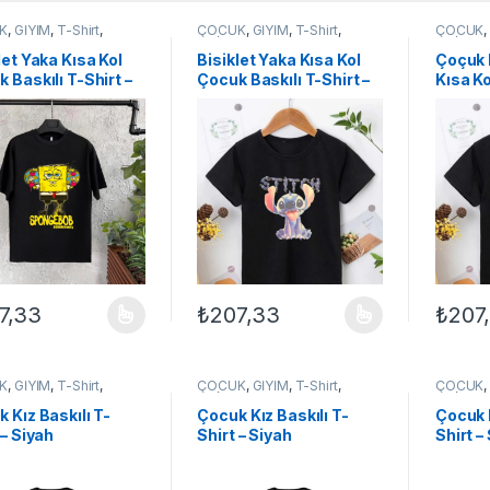
K
,
GİYİM
,
T-Shirt
,
ÇOCUK
,
GİYİM
,
T-Shirt
,
ÇOCUK
EX ÇOCUK
UNİSEX ÇOCUK
UNİSEX
let Yaka Kısa Kol
Bisiklet Yaka Kısa Kol
Çoçuk 
 Baskılı T-Shirt –
Çocuk Baskılı T-Shirt –
Kısa Ko
h
Siyah
Siyah
7,33
₺
207,33
₺
207
ünün birden fazla varyasyonu var. Seçenekler ürün sayfasından seçileb
Bu ürünün birden fazla varyasyonu var. Se
Bu ürün
K
,
GİYİM
,
T-Shirt
,
ÇOCUK
,
GİYİM
,
T-Shirt
,
ÇOCUK
EX ÇOCUK
UNİSEX ÇOCUK
UNİSEX
 Kız Baskılı T-
Çocuk Kız Baskılı T-
Çocuk K
 – Siyah
Shirt – Siyah
Shirt –