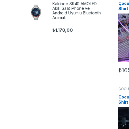
Çocuk
Kalobee SK40 AMOLED
Akıllı Saat iPhone ve
Shirt
Android Uyumlu Bluetooth
Aramalı
₺
1.178,00
₺
16
Bu ür
ÇOCU
UNİS
Çocuk
Shirt