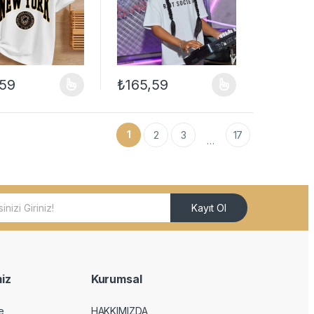
,59
₺
165,59
ilir
çenekler ürün sayfasından seçilebilir
ün birden fazla varyasyonu var. Seçenekler ürün sayfasından seçilebil
Bu ürünün birden fazla varyasyonu var. Seçe
1
2
3
17
…
Kayıt Ol
iz
Kurumsal
e
HAKKIMIZDA