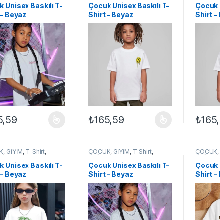
 Unisex Baskılı T-
Çocuk Unisex Baskılı T-
Çocuk 
 – Beyaz
Shirt – Beyaz
Shirt –
5,59
₺
165,59
₺
165
ünün birden fazla varyasyonu var. Seçenekler ürün sayfasından seçileb
Bu ürünün birden fazla varyasyonu var. Se
Bu ürün
K
,
GİYİM
,
T-Shirt
,
ÇOCUK
,
GİYİM
,
T-Shirt
,
ÇOCUK
EX ÇOCUK
UNİSEX ÇOCUK
UNİSEX
 Unisex Baskılı T-
Çocuk Unisex Baskılı T-
Çocuk 
 – Beyaz
Shirt – Beyaz
Shirt –