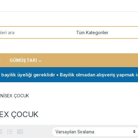
or:
GÜMÜŞ TAKI
k üyeliği gereklidir • Bayilik olmadan alışveriş yapmak isteyen
NİSEX ÇOCUK
SEX ÇOCUK