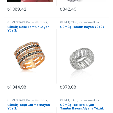
₺
1.089,42
₺
842,49
Bu ürünün birden fazla varyasyonu var. Seçenekler ürün sayfasınd
Bu ürünün birden fazla varyasyon
GÜMÜŞ TAKI
,
Kadın Yüzükleri
,
GÜMÜŞ TAKI
,
Kadın Yüzükleri
,
Tamtur Yüzükler
,
Yüzük
Tamtur Yüzükler
,
Yüzük
Gümüş Rose Tamtur Bayan
Gümüş Tamtur Bayan Yüzük
Yüzük
₺
1.344,98
₺
978,08
Bu ürünün birden fazla varyasyonu var. Seçenekler ürün sayfasınd
Bu ürünün birden fazla varyasyon
GÜMÜŞ TAKI
,
Kadın Yüzükleri
,
GÜMÜŞ TAKI
,
Kadın Yüzükleri
,
Tamtur Yüzükler
,
Yüzük
Tamtur Yüzükler
,
Yüzük
Gümüş Taşlı Gurmet Bayan
Gümüş Tek Sıra Siyah
Yüzük
Tamtur Bayan Alyans Yüzük