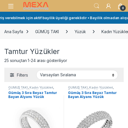
Skip to navigation
Skip to content
Open
0
erebilmek için aktif bayilik üyeliği gereklidir • Bayilik olmadan alışver
Ana Sayfa
GÜMÜŞ TAKI
Yüzük
Kadın Yüzükler
Tamtur Yüzükler
25 sonuçtan 1-24 arası gösteriliyor
Filters
GÜMÜŞ TAKI
,
Kadın Yüzükleri
,
GÜMÜŞ TAKI
,
Kadın Yüzükleri
,
Tamtur Yüzükler
,
Yüzük
Tamtur Yüzükler
,
Yüzük
Gümüş 3 Sıra Beyaz Tamtur
Gümüş 3 Sıra Beyaz Tamtur
Bayan Alyans Yüzük
Bayan Alyans Yüzük