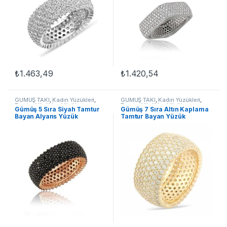
₺
1.463,49
₺
1.420,54
Bu ürünün birden fazla varyasyonu var. Seçenekler ürün sayfasınd
Bu ürünün birden fazla varyasyon
GÜMÜŞ TAKI
,
Kadın Yüzükleri
,
GÜMÜŞ TAKI
,
Kadın Yüzükleri
,
Tamtur Yüzükler
,
Yüzük
Tamtur Yüzükler
,
Yüzük
Gümüş 5 Sıra Siyah Tamtur
Gümüş 7 Sıra Altın Kaplama
Bayan Alyans Yüzük
Tamtur Bayan Yüzük