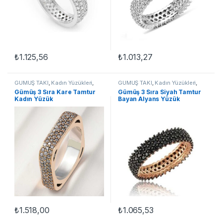
₺
1.125,56
₺
1.013,27
Bu ürünün birden fazla varyasyonu var. Seçenekler ürün sayfasınd
Bu ürünün birden fazla varyasyon
GÜMÜŞ TAKI
,
Kadın Yüzükleri
,
GÜMÜŞ TAKI
,
Kadın Yüzükleri
,
Tamtur Yüzükler
,
Yüzük
Tamtur Yüzükler
,
Yüzük
Gümüş 3 Sıra Kare Tamtur
Gümüş 3 Sıra Siyah Tamtur
Kadın Yüzük
Bayan Alyans Yüzük
₺
1.518,00
₺
1.065,53
Bu ürünün birden fazla varyasyonu var. Seçenekler ürün sayfasınd
Bu ürünün birden fazla varyasyon