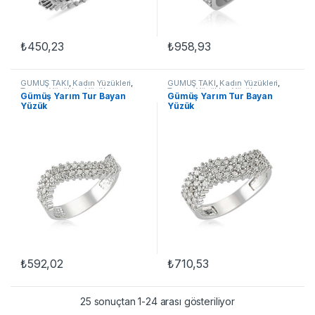
₺
450,23
₺
958,93
Bu ürünün birden fazla varyasyonu var. Seçenekler ürün sayfasınd
Bu ürünün birden fazla varyasyon
GÜMÜŞ TAKI
,
Kadın Yüzükleri
,
GÜMÜŞ TAKI
,
Kadın Yüzükleri
,
Tamtur Yüzükler
,
Yüzük
Tamtur Yüzükler
,
Yüzük
Gümüş Yarım Tur Bayan
Gümüş Yarım Tur Bayan
Yüzük
Yüzük
₺
592,02
₺
710,53
Bu ürünün birden fazla varyasyonu var. Seçenekler ürün sayfasınd
Bu ürünün birden fazla varyasyon
25 sonuçtan 1-24 arası gösteriliyor