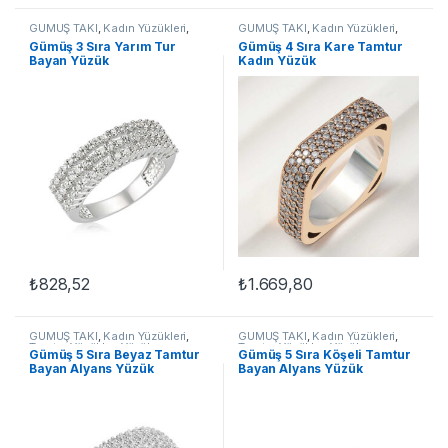
GÜMÜŞ TAKI
,
Kadın Yüzükleri
,
GÜMÜŞ TAKI
,
Kadın Yüzükleri
,
Tamtur Yüzükler
,
Yüzük
Tamtur Yüzükler
,
Yüzük
Gümüş 3 Sıra Yarım Tur
Gümüş 4 Sıra Kare Tamtur
Bayan Yüzük
Kadın Yüzük
₺
828,52
₺
1.669,80
Bu ürünün birden fazla varyasyonu var. Seçenekler ürün sayfasınd
Bu ürünün birden fazla varyasyon
GÜMÜŞ TAKI
,
Kadın Yüzükleri
,
GÜMÜŞ TAKI
,
Kadın Yüzükleri
,
Tamtur Yüzükler
,
Yüzük
Tamtur Yüzükler
,
Yüzük
Gümüş 5 Sıra Beyaz Tamtur
Gümüş 5 Sıra Köşeli Tamtur
Bayan Alyans Yüzük
Bayan Alyans Yüzük