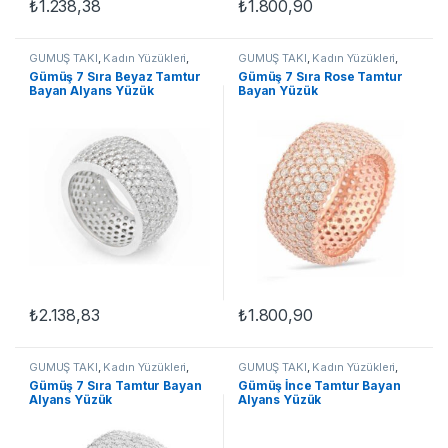
₺
1.238,38
₺
1.800,90
Bu ürünün birden fazla varyasyonu var. Seçenekler ürün sayfasınd
Bu ürünün birden fazla varyasyon
GÜMÜŞ TAKI
,
Kadın Yüzükleri
,
GÜMÜŞ TAKI
,
Kadın Yüzükleri
,
Tamtur Yüzükler
,
Yüzük
Tamtur Yüzükler
,
Yüzük
Gümüş 7 Sıra Beyaz Tamtur
Gümüş 7 Sıra Rose Tamtur
Bayan Alyans Yüzük
Bayan Yüzük
₺
2.138,83
₺
1.800,90
Bu ürünün birden fazla varyasyonu var. Seçenekler ürün sayfasınd
Bu ürünün birden fazla varyasyon
GÜMÜŞ TAKI
,
Kadın Yüzükleri
,
GÜMÜŞ TAKI
,
Kadın Yüzükleri
,
Tamtur Yüzükler
,
Yüzük
Tamtur Yüzükler
,
Yüzük
Gümüş 7 Sıra Tamtur Bayan
Gümüş İnce Tamtur Bayan
Alyans Yüzük
Alyans Yüzük