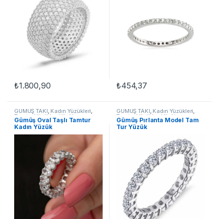
₺
1.800,90
₺
454,37
Bu ürünün birden fazla varyasyonu var. Seçenekler ürün sayfasınd
Bu ürünün birden fazla varyasyon
GÜMÜŞ TAKI
,
Kadın Yüzükleri
,
GÜMÜŞ TAKI
,
Kadın Yüzükleri
,
Tamtur Yüzükler
,
Yüzük
Tamtur Yüzükler
,
Yüzük
Gümüş Oval Taşlı Tamtur
Gümüş Pırlanta Model Tam
Kadın Yüzük
Tur Yüzük