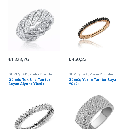
₺
1.323,76
₺
450,23
Bu ürünün birden fazla varyasyonu var. Seçenekler ürün sayfasınd
GÜMÜŞ TAKI
,
Kadın Yüzükleri
,
GÜMÜŞ TAKI
,
Kadın Yüzükleri
,
Tamtur Yüzükler
,
Yüzük
Tamtur Yüzükler
,
Yüzük
Gümüş Tek Sıra Tamtur
Gümüş Yarım Tamtur Bayan
Bayan Alyans Yüzük
Yüzük