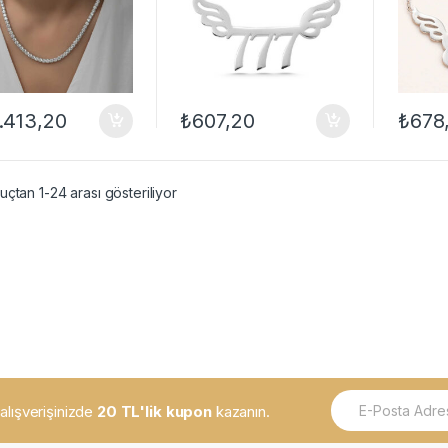
.413,20
₺
607,20
₺
678
çtan 1-24 arası gösteriliyor
E
k alışverişinizde
20 TL'lik kupon
kazanın.
m
a