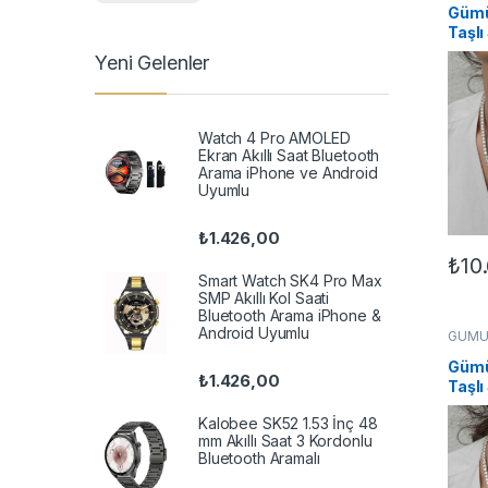
Kolyel
Gümü
Taşlı
Koly
Yeni Gelenler
Watch 4 Pro AMOLED
Ekran Akıllı Saat Bluetooth
Arama iPhone ve Android
Uyumlu
₺
1.426,00
₺
10
Smart Watch SK4 Pro Max
SMP Akıllı Kol Saati
Bluetooth Arama iPhone &
Android Uyumlu
GÜMÜ
Kolye
Kolyel
Gümü
₺
1.426,00
Taşlı
Koly
Kalobee SK52 1.53 İnç 48
mm Akıllı Saat 3 Kordonlu
Bluetooth Aramalı