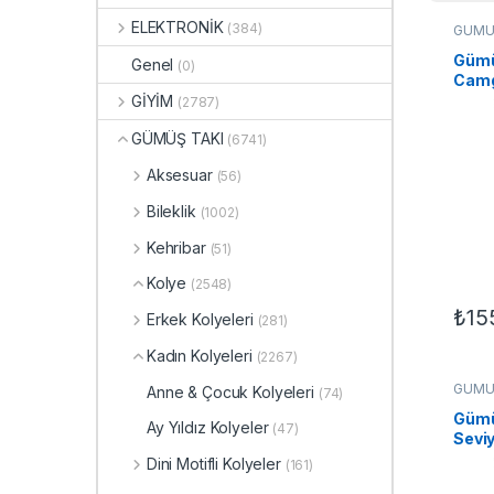
ELEKTRONİK
(384)
GÜMÜ
Kolye
Gümü
Genel
(0)
Camg
Koly
GİYİM
(2787)
GÜMÜŞ TAKI
(6741)
Aksesuar
(56)
Bileklik
(1002)
Kehribar
(51)
Kolye
(2548)
₺
15
Erkek Kolyeleri
(281)
Kadın Kolyeleri
(2267)
GÜMÜ
Anne & Çocuk Kolyeleri
(74)
Kolye
Gümü
Ay Yıldız Kolyeler
(47)
Sevi
Dini Motifli Kolyeler
(161)