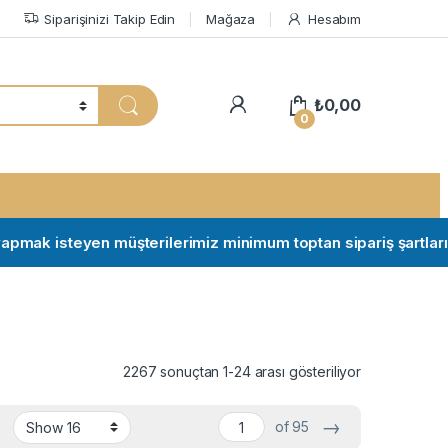
Siparişinizi Takip Edin
Mağaza
Hesabım
My Account
₺
0,00
0
k isteyen müşterilerimiz minimum toptan sipariş şartları için il
2267 sonuçtan 1-24 arası gösteriliyor
→
of 95