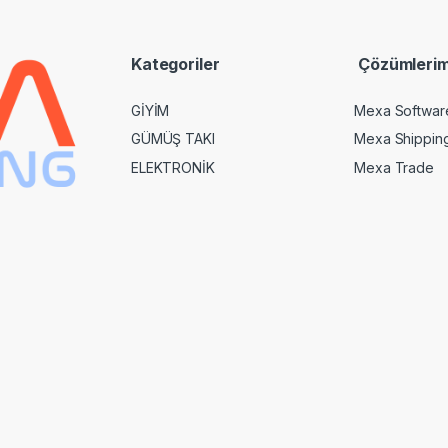
i
l
*
Kategoriler
Çözümlerim
GİYİM
Mexa Softwar
GÜMÜŞ TAKI
Mexa Shippin
ELEKTRONİK
Mexa Trade