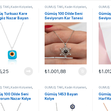
Ş TAKI
,
Kadın Kolyeleri
,
GÜMÜŞ TAKI
,
Kadın Kolyeleri
,
GÜMÜŞ 
,
Nazar Kolyeler
Kar Tanesi Kolyeler
,
Kolye
Kolye
,
Ta
Taşlı Kol
ş Turkuaz Kare
Gümüş 100 Dilde Seni
Gümüş 
öz Nazar Bayan
Seviyorum Kar Tanesi
Seviyo
e
Kadın Kolye
Kadın 
5,25
₺
1.001,88
₺
1.01
Ş TAKI
,
Kadın Kolyeleri
,
GÜMÜŞ TAKI
,
Kadın Kolyeleri
,
GÜMÜŞ 
,
Nazar Kolyeler
Kolye
,
Taşlı Kolyeler
,
Zirkon
Kadın Ko
Taşlı Kolyeler
ş 100 Dilde Seni
Gümüş 1453 Bayan
Gümüş 
yorum Nazar Kolye
Kolye
Harf K