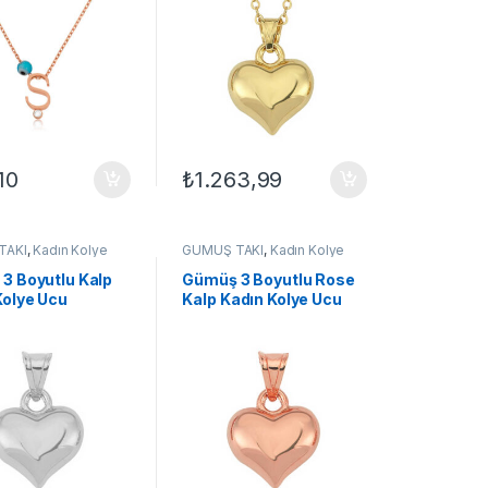
10
₺
1.263,99
TAKI
,
Kadın Kolye
GÜMÜŞ TAKI
,
Kadın Kolye
ın Kolyeleri
,
Kolye
Ucu
,
Kadın Kolyeleri
,
Kolye
3 Boyutlu Kalp
Gümüş 3 Boyutlu Rose
Kolye Ucu
Kalp Kadın Kolye Ucu