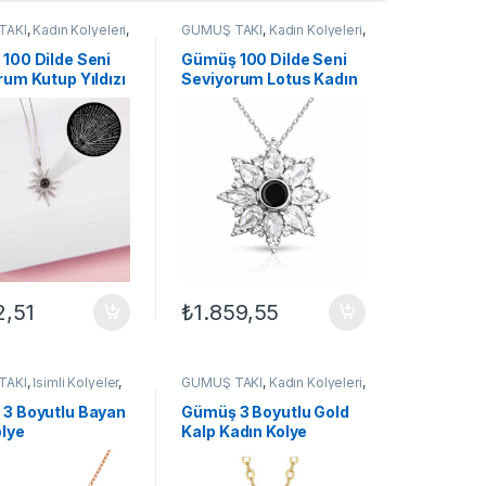
TAKI
,
Kadın Kolyeleri
,
GÜMÜŞ TAKI
,
Kadın Kolyeleri
,
şlı Kolyeler
,
Zirkon
Kolye
,
Taşlı Kolyeler
,
Zirkon
yeler
Taşlı Kolyeler
100 Dilde Seni
Gümüş 100 Dilde Seni
rum Kutup Yıldızı
Seviyorum Lotus Kadın
Kolye
Kolye
2,51
₺
1.859,55
TAKI
,
İsimli Kolyeler
,
GÜMÜŞ TAKI
,
Kadın Kolyeleri
,
lyeleri
,
Kolye
Kalpli Kolyeler
,
Kolye
3 Boyutlu Bayan
Gümüş 3 Boyutlu Gold
olye
Kalp Kadın Kolye