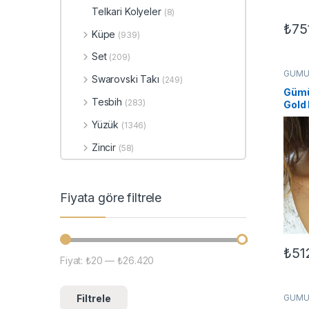
Telkari Kolyeler
(8)
₺
75
Küpe
(939)
Set
(209)
GÜMÜ
Swarovski Takı
(249)
Kadın 
Kolyel
Gümü
Tesbih
(283)
Gold
Yüzük
(1346)
Zincir
(58)
Fiyata göre filtrele
₺
51
Fiyat:
₺20
—
₺26.420
En düşük fiyat
En yüksek fiyat
Filtrele
GÜMÜ
Kolye