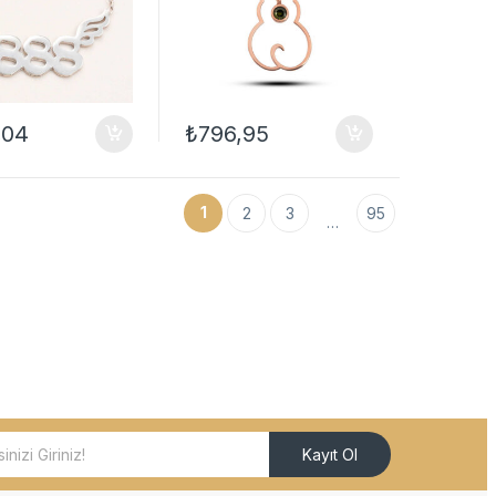
,04
₺
796,95
1
2
3
95
…
Kayıt Ol