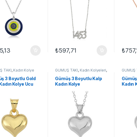
5,13
₺
597,71
₺
757,
Ş TAKI
,
Kadın Kolye
GÜMÜŞ TAKI
,
Kadın Kolyeleri
,
GÜMÜŞ 
adın Kolyeleri
,
Kolye
Kalpli Kolyeler
,
Kolye
Ucu
,
Kad
ş 3 Boyutlu Gold
Gümüş 3 Boyutlu Kalp
Gümüş 
Kadın Kolye Ucu
Kadın Kolye
Kadın 