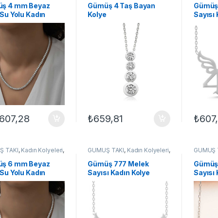
er
Kolyeler
ş 4 mm Beyaz
Gümüş 4 Taş Bayan
Gümüş
 Su Yolu Kadın
Kolye
Sayısı 
e
.607,28
₺
659,81
₺
607
Ş TAKI
,
Kadın Kolyeleri
,
GÜMÜŞ TAKI
,
Kadın Kolyeleri
,
GÜMÜŞ 
,
Su Yolu Kolyeler
,
Taşlı
Kolye
,
Melek Kolyeler
Kolye
,
M
er
ş 6 mm Beyaz
Gümüş 777 Melek
Gümüş
 Su Yolu Kadın
Sayısı Kadın Kolye
Sayısı 
e