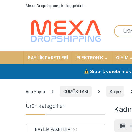
Skip to navigation
Skip to content
Mexa Dropshıppıng’e Hoşgeldiniz
Search f
BAYİLİK PAKETLERİ
ELEKTRONİK
GİYİM
Sipariş verebilmek için akt
Ana Sayfa
GÜMÜŞ TAKI
Kolye
Ürün kategorileri
Kadın
BAYİLİK PAKETLERİ
(4)