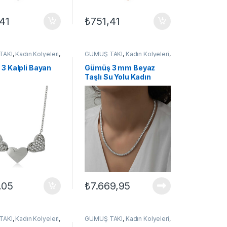
41
₺
751,41
TAKI
,
Kadın Kolyeleri
,
GÜMÜŞ TAKI
,
Kadın Kolyeleri
,
lyeler
,
Kolye
Kolye
,
Su Yolu Kolyeler
,
Taşlı
Kolyeler
3 Kalpli Bayan
Gümüş 3 mm Beyaz
Taşlı Su Yolu Kadın
Kolye
,05
₺
7.669,95
TAKI
,
Kadın Kolyeleri
,
GÜMÜŞ TAKI
,
Kadın Kolyeleri
,
elek Kolyeler
Kolye
,
Su Yolu Kolyeler
,
Taşlı