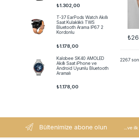
₺
1.302,00
T-37 EarPods Watch Akıllı
Saat Kulaklıklı TWS
Bluetooth Arama IP67 2
Kordonlu
₺
26
₺
1.178,00
Kalobee SK40 AMOLED
2267 sonu
Akıllı Saat iPhone ve
Android Uyumlu Bluetooth
Aramalı
₺
1.178,00
Bültenimize abone olun
...ve il