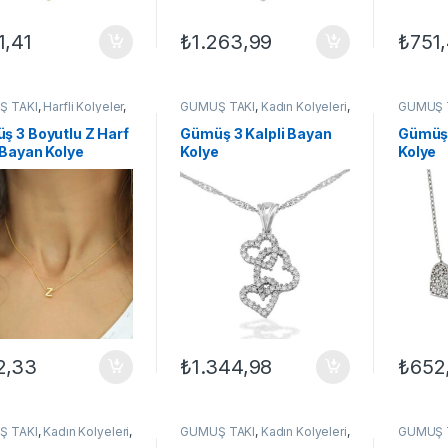
1,41
₺
1.263,99
₺
751,
Ş TAKI
,
Harfli Kolyeler
,
GÜMÜŞ TAKI
,
Kadın Kolyeleri
,
GÜMÜŞ 
Kolyeleri
,
Kolye
,
Taşlı
Kalpli Kolyeler
,
Kolye
Kalpli Ko
er
ş 3 Boyutlu Z Harf
Gümüş 3 Kalpli Bayan
Gümüş 
 Bayan Kolye
Kolye
Kolye
2,33
₺
1.344,98
₺
652
Ş TAKI
,
Kadın Kolyeleri
,
GÜMÜŞ TAKI
,
Kadın Kolyeleri
,
GÜMÜŞ 
,
Su Yolu Kolyeler
,
Taşlı
Kolye
,
Taşlı Kolyeler
,
Tek Taş
Kolye
,
M