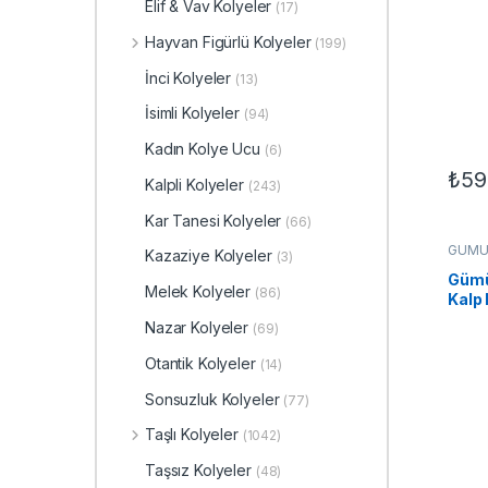
Elif & Vav Kolyeler
(17)
Hayvan Figürlü Kolyeler
(199)
İnci Kolyeler
(13)
İsimli Kolyeler
(94)
Kadın Kolye Ucu
(6)
₺
59
Kalpli Kolyeler
(243)
Kar Tanesi Kolyeler
(66)
GÜMÜ
Kazaziye Kolyeler
(3)
Ucu
,
K
Gümü
Melek Kolyeler
(86)
Kalp 
Nazar Kolyeler
(69)
Otantik Kolyeler
(14)
Sonsuzluk Kolyeler
(77)
Taşlı Kolyeler
(1042)
Taşsız Kolyeler
(48)