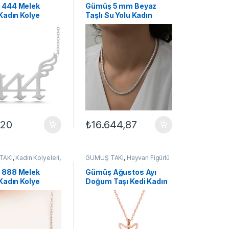
Kolyeler
 444 Melek
Gümüş 5 mm Beyaz
Kadın Kolye
Taşlı Su Yolu Kadın
Kolye
,20
₺
16.644,87
TAKI
,
Kadın Kolyeleri
,
GÜMÜŞ TAKI
,
Hayvan Figürlü
elek Kolyeler
Kolyeler
,
Kadın Kolyeleri
,
Kedili Kolyeler
,
Kolye
 888 Melek
Gümüş Ağustos Ayı
Kadın Kolye
Doğum Taşı Kedi Kadın
Kolye