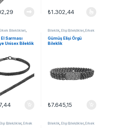
02,29
₺
1.302,44
çenekler ürün sayfasından seçilebilir
Bu ürünün birden fazla varyasyonu var. Seçe
Erkek Bileklikleri
,
Bileklik
,
Elişi Bileklikler
,
Erkek
TAKI
,
Kazaziye
Bileklikleri
,
GÜMÜŞ TAKI
er
El Sarması
​Gümüş Elişi Örgü
e Unisex Bileklik
Bileklik
7,44
₺
7.645,15
Elişi Bileklikler
,
Erkek
Bileklik
,
Elişi Bileklikler
,
Erkek
ri
,
GÜMÜŞ TAKI
Bileklikleri
,
GÜMÜŞ TAKI