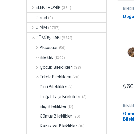
ELEKTRONİK
(384)
Bilekli
Erkek B
TAKI
​Doğa
Genel
(0)
GİYİM
(2787)
GÜMÜŞ TAKI
(6741)
Aksesuar
(56)
Bileklik
(1002)
Çocuk Bileklikleri
(33)
Erkek Bileklikleri
(70)
₺
60
Deri Bileklikler
(2)
Doğal Taşlı Bileklikler
(3)
Bilekli
Elişi Bileklikler
(12)
Gümüş 
TAKI
Gümüş
Gümüş Bileklikler
(26)
Bilek
Kazaziye Bileklikler
(18)