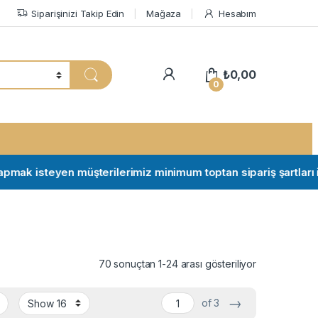
Siparişinizi Takip Edin
Mağaza
Hesabım
My Account
₺
0,00
0
k isteyen müşterilerimiz minimum toptan sipariş şartları için i
70 sonuçtan 1-24 arası gösteriliyor
→
of 3