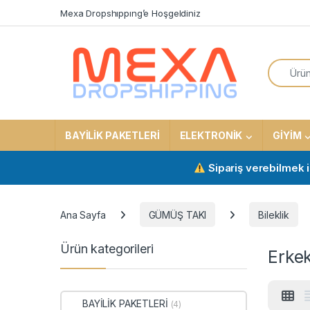
Skip to navigation
Skip to content
Mexa Dropshıppıng’e Hoşgeldiniz
Search f
BAYİLİK PAKETLERİ
ELEKTRONİK
GİYİM
Sipariş verebilmek için ak
Ana Sayfa
GÜMÜŞ TAKI
Bileklik
Ürün kategorileri
Erkek
BAYİLİK PAKETLERİ
(4)