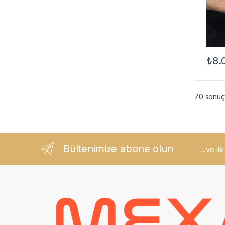
₺
8.
70 sonuçt
Bültenimize abone olun
...ve il