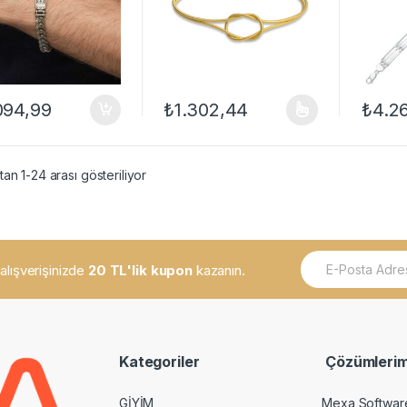
094,99
₺
1.302,44
₺
4.2
Bu ürünün birden fazla varyasyonu var. Se
an 1-24 arası gösteriliyor
E
k alışverişinizde
20 TL'lik kupon
kazanın.
m
a
i
l
*
Kategoriler
Çözümlerim
GİYİM
Mexa Softwar