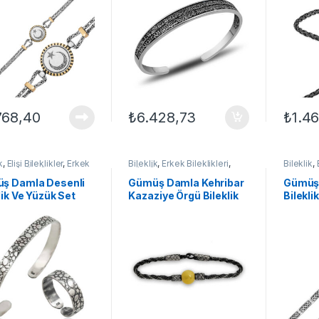
768,40
₺
6.428,73
₺
1.46
Bu ürün
k
,
Elişi Bileklikler
,
Erkek
Bileklik
,
Erkek Bileklikleri
,
Bileklik
,
kleri
,
GÜMÜŞ TAKI
GÜMÜŞ TAKI
,
Kazaziye
Gümüş Bi
Bileklikler
TAKI
ş Damla Desenli
Gümüş Damla Kehribar
Gümüş 
lik Ve Yüzük Set
Kazaziye Örgü Bileklik
Bileklik