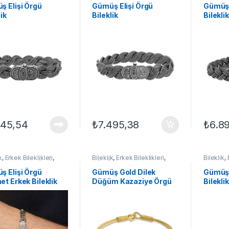
ş Elişi Örgü
​Gümüş Elişi Örgü
​Gümüş 
lik
Bileklik
Bileklik
045,54
₺
7.495,38
₺
6.8
k
,
Erkek Bileklikleri
,
Bileklik
,
Erkek Bileklikleri
,
Bileklik
,
Bileklikler
,
GÜMÜŞ
GÜMÜŞ TAKI
,
Kazaziye
Gümüş Bi
Bileklikler
TAKI
ş Elişi Örgü
Gümüş Gold Dilek
Gümüş İ
t Erkek Bileklik
Düğüm Kazaziye Örgü
Bileklik
Bileklik