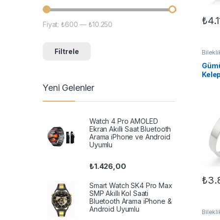
₺
4.
Fiyat:
₺600
—
₺10.250
En düşük fiyat
En yüksek fiyat
Filtrele
Bilekli
Bilekli
Gümü
Kelep
Yeni Gelenler
Watch 4 Pro AMOLED
Ekran Akıllı Saat Bluetooth
Arama iPhone ve Android
Uyumlu
₺
1.426,00
₺
3.
Smart Watch SK4 Pro Max
SMP Akıllı Kol Saati
Bluetooth Arama iPhone &
Android Uyumlu
Bilekli
Bilekli