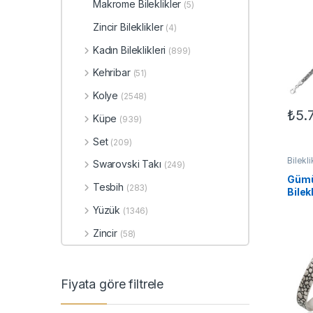
Makrome Bileklikler
(5)
Zincir Bileklikler
(4)
Kadın Bileklikleri
(899)
Kehribar
(51)
Kolye
(2548)
₺
5.
Küpe
(939)
Set
(209)
Bilekli
Swarovski Takı
(249)
Bilekli
Gümü
Tesbih
(283)
Bilek
Yüzük
(1346)
Zincir
(58)
Fiyata göre filtrele