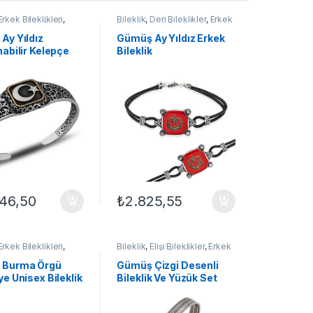
Erkek Bileklikleri
,
Bileklik
,
Deri Bileklikler
,
Erkek
leklikler
,
GÜMÜŞ
Bileklikleri
,
GÜMÜŞ TAKI
Ay Yıldız
Gümüş Ay Yıldız Erkek
abilir Kelepçe
Bileklik
ileklik
246,50
₺
2.825,55
Erkek Bileklikleri
,
Bileklik
,
Elişi Bileklikler
,
Erkek
TAKI
,
Kazaziye
Bileklikleri
,
GÜMÜŞ TAKI
er
 Burma Örgü
Gümüş Çizgi Desenli
e Unisex Bileklik
Bileklik Ve Yüzük Set