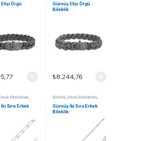
Elişi Örgü
​Gümüş Elişi Örgü
Bileklik
95,77
₺
8.244,76
Erkek Bileklikleri
,
Bileklik
,
Erkek Bileklikleri
,
leklikler
,
GÜMÜŞ
Gümüş Bileklikler
,
GÜMÜŞ
TAKI
ki Sıra Erkek
Gümüş İki Sıra Erkek
Bileklik