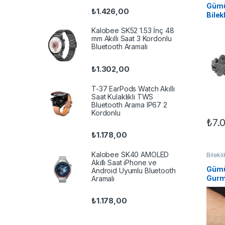
​Gümü
₺
1.426,00
Bilek
Kalobee SK52 1.53 İnç 48
mm Akıllı Saat 3 Kordonlu
Bluetooth Aramalı
₺
1.302,00
T-37 EarPods Watch Akıllı
Saat Kulaklıklı TWS
Bluetooth Arama IP67 2
Kordonlu
₺
7.
₺
1.178,00
Kalobee SK40 AMOLED
Bilekli
Gümüş 
Akıllı Saat iPhone ve
TAKI
Gümü
Android Uyumlu Bluetooth
Gurme
Aramalı
₺
1.178,00