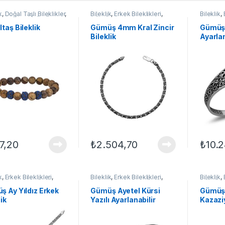
k
,
Doğal Taşlı Bileklikler
,
Bileklik
,
Erkek Bileklikleri
,
Bileklik
,
ileklikleri
,
GÜMÜŞ
GÜMÜŞ TAKI
,
Zincir
Gümüş Bi
Bileklikler
TAKI
ltaş Bileklik
Gümüş 4mm Kral Zincir
Gümüş 
Bileklik
Ayarlan
Erkek B
7,20
₺
2.504,70
₺
10.
k
,
Erkek Bileklikleri
,
Bileklik
,
Erkek Bileklikleri
,
Bileklik
,
Bileklikler
,
GÜMÜŞ
Gümüş Bileklikler
,
GÜMÜŞ
GÜMÜŞ 
TAKI
Bileklikl
 Ay Yıldız Erkek
Gümüş Ayetel Kürsi
Gümüş
lik
Yazılı Ayarlanabilir
Kazaziy
Bileklik