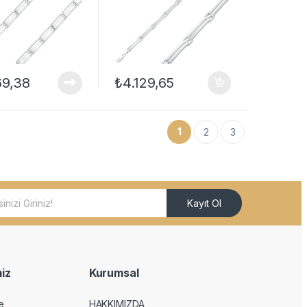
69,38
₺
4.129,65
çenekler ürün sayfasından seçilebilir
1
2
3
Kayıt Ol
iz
Kurumsal
e
HAKKIMIZDA