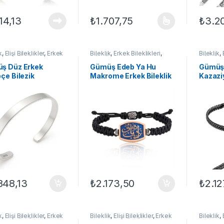
114,13
₺
1.707,75
₺
3.2
Bu ürünün birden fazla varyasyonu var. Se
k
,
Elişi Bileklikler
,
Erkek
Bileklik
,
Erkek Bileklikleri
,
Bileklik
,
kleri
,
GÜMÜŞ TAKI
GÜMÜŞ TAKI
,
Makrome
GÜMÜŞ 
Bileklikler
Bileklikl
ş Düz Erkek
Gümüş Edeb Ya Hu
Gümüş 
çe Bilezik
Makrome Erkek Bileklik
Kazaziy
848,13
₺
2.173,50
₺
2.12
k
,
Elişi Bileklikler
,
Erkek
Bileklik
,
Elişi Bileklikler
,
Erkek
Bileklik
,
kleri
,
GÜMÜŞ TAKI
Bileklikleri
,
GÜMÜŞ TAKI
Bileklikle