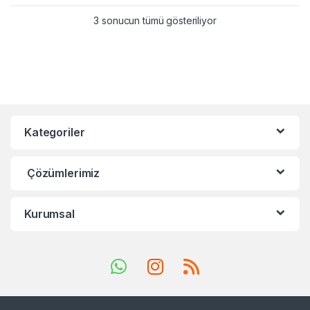
3 sonucun tümü gösteriliyor
Kategoriler
Çözümlerimiz
Kurumsal