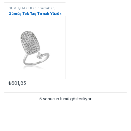
GÜMÜŞ TAKI
,
Kadın Yüzükleri
,
Taşlı Yüzükler
,
Tırnak Yüzükleri
,
Gümüş Tek Taş Tırnak Yüzük
Yüzük
₺
601,85
5 sonucun tümü gösteriliyor