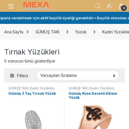
Skip to navigation
Skip to content
Open
0
pariş verebilmek için aktif bayilik üyeliği gereklidir • Bayilik olmadan a
Ana Sayfa
GÜMÜŞ TAKI
Yüzük
Kadın Yüzükler
Tırnak Yüzükleri
5 sonucun tümü gösteriliyor
Filters
GÜMÜŞ TAKI
,
Kadın Yüzükleri
,
GÜMÜŞ TAKI
,
Kadın Yüzükleri
,
Taşlı Yüzükler
,
Tırnak Yüzükleri
,
Taşlı Yüzükler
,
Tırnak Yüzükleri
,
Gümüş 3 Taş Tırnak Yüzük
Gümüş Rose Desenli Eklem
Yüzük
Yüzük
Yüzük