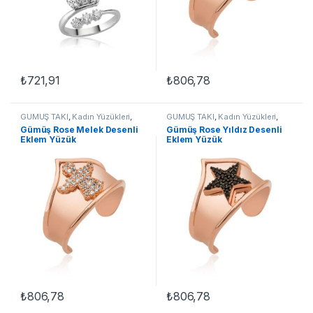
₺
721,91
₺
806,78
GÜMÜŞ TAKI
,
Kadın Yüzükleri
,
GÜMÜŞ TAKI
,
Kadın Yüzükleri
,
Taşlı Yüzükler
,
Tırnak Yüzükleri
,
Taşlı Yüzükler
,
Tırnak Yüzükleri
,
Gümüş Rose Melek Desenli
Gümüş Rose Yıldız Desenli
Yüzük
Yüzük
Eklem Yüzük
Eklem Yüzük
₺
806,78
₺
806,78