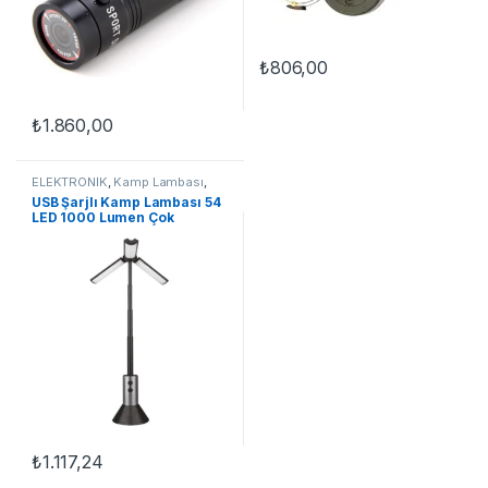
₺
806,00
₺
1.860,00
ELEKTRONİK
,
Kamp Lambası
,
SPOR & OUTDOOR
USB Şarjlı Kamp Lambası 54
LED 1000 Lumen Çok
Fonksiyonlu
₺
1.117,24