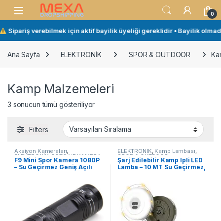
Skip to navigation
Skip to content
Open
0
Sipariş verebilmek için aktif bayilik üyeliği gereklidir • Bayilik olmad
Ana Sayfa
ELEKTRONİK
SPOR & OUTDOOR
Ka
Kamp Malzemeleri
3 sonucun tümü gösteriliyor
Filters
Aksiyon Kameraları
,
ELEKTRONİK
,
Kamp Lambası
,
ELEKTRONİK
,
FOTO VE KAMERA
,
SPOR & OUTDOOR
F9 Mini Spor Kamera 1080P
Şarj Edilebilir Kamp Ipli LED
Kamp Lambası
– Su Geçirmez Geniş Açılı
Lamba – 10 MT Su Geçirmez,
Aksiyon Kamerası (32GB
USB Kamp Feneri, RGB
Kart Dahil)
Dekoratif Işık