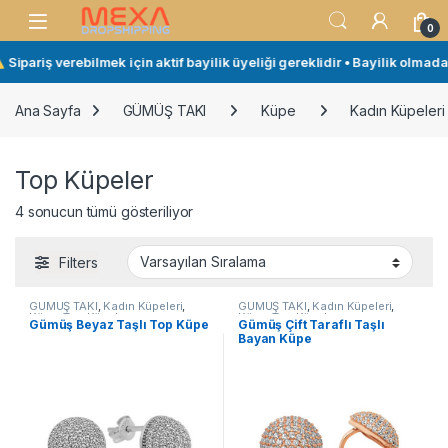
Skip to navigation
Skip to content
Open
0
Sipariş verebilmek için aktif bayilik üyeliği gereklidir • Bayilik olmada
Ana Sayfa
GÜMÜŞ TAKI
Küpe
Kadın Küpeleri
Top Küpeler
4 sonucun tümü gösteriliyor
Filters
GÜMÜŞ TAKI
,
Kadın Küpeleri
,
GÜMÜŞ TAKI
,
Kadın Küpeleri
,
Küpe
,
Top Küpeler
Küpe
,
Top Küpeler
Gümüş Beyaz Taşlı Top Küpe
​Gümüş Çift Taraflı Taşlı
Bayan Küpe