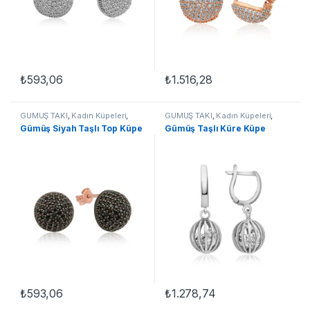
₺
593,06
₺
1.516,28
GÜMÜŞ TAKI
,
Kadın Küpeleri
,
GÜMÜŞ TAKI
,
Kadın Küpeleri
,
Küpe
,
Top Küpeler
Küpe
,
Top Küpeler
Gümüş Siyah Taşlı Top Küpe
​Gümüş Taşlı Küre Küpe
₺
593,06
₺
1.278,74