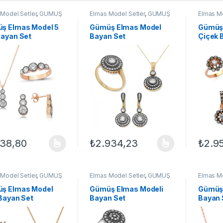
Model Setler
,
GÜMÜŞ
Elmas Model Setler
,
GÜMÜŞ
Elmas Mo
Kadın Setleri
,
Set
TAKI
,
Kadın Setleri
,
Set
TAKI
,
Kad
ş Elmas Model 5
Gümüş Elmas Model
Gümüş
Bayan Set
Bayan Set
Çiçek 
738,80
₺
2.934,23
₺
2.9
ünün birden fazla varyasyonu var. Seçenekler ürün sayfasından seçileb
Bu ürünün birden fazla varyasyonu var. Se
Bu ürün
Model Setler
,
GÜMÜŞ
Elmas Model Setler
,
GÜMÜŞ
Elmas Mo
Kadın Setleri
,
Set
TAKI
,
Kadın Setleri
,
Set
TAKI
,
Kad
ş Elmas Model
Gümüş Elmas Modeli
Gümüş
 Bayan Set
Bayan Set
Bayan 