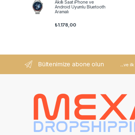
Akıllı Saat iPhone ve
Android Uyumlu Bluetooth
Aramalı
₺
1.178,00
Bültenimize abone olun
...ve il