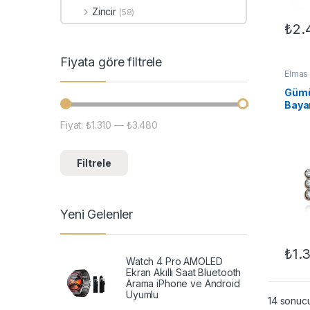
Zincir
(58)
₺
2.
Bu ür
Fiyata göre filtrele
Elmas 
TAKI
,
Gümü
Baya
Fiyat:
₺1.310
—
₺3.480
En düşük fiyat
En yüksek fiyat
Filtrele
Yeni Gelenler
₺
1.
Watch 4 Pro AMOLED
Ekran Akıllı Saat Bluetooth
Arama iPhone ve Android
Uyumlu
14 sonucu