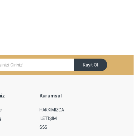
Kayıt Ol
iz
Kurumsal
e
HAKKIMIZDA
g
İLETİŞİM
SSS