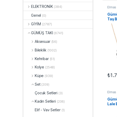
ELEKTRONİK
(384)
Elmas 
TAKI
,
Gümü
Genel
(0)
Taş 
GİYİM
(2787)
GÜMÜŞ TAKI
(6741)
Aksesuar
(56)
Bileklik
(1002)
Kehribar
(51)
Kolye
(2548)
₺
1.
Küpe
(939)
Bu ür
Set
(209)
Elmas 
Çocuk Setleri
(3)
TAKI
,
Gümü
Kadın Setleri
(206)
Lale
Elif - Vav Setler
(1)