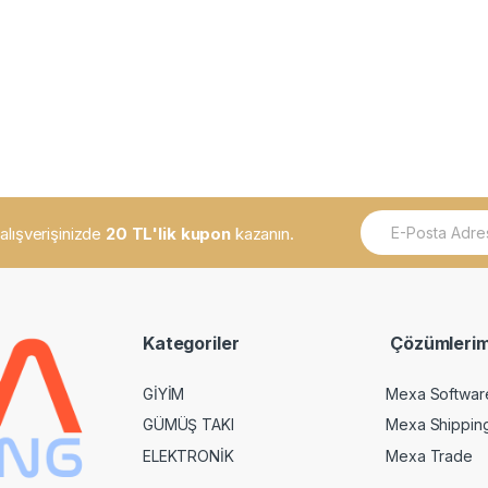
E
k alışverişinizde
20 TL'lik kupon
kazanın.
m
a
i
l
*
Kategoriler
Çözümlerim
GİYİM
Mexa Softwar
GÜMÜŞ TAKI
Mexa Shippin
ELEKTRONİK
Mexa Trade