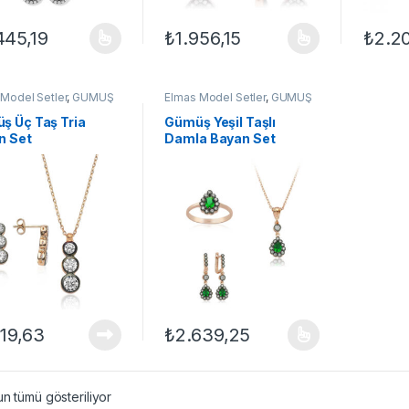
445,19
₺
1.956,15
₺
2.2
ünün birden fazla varyasyonu var. Seçenekler ürün sayfasından seçileb
Bu ürünün birden fazla varyasyonu var. Se
Bu ürün
Model Setler
,
GÜMÜŞ
Elmas Model Setler
,
GÜMÜŞ
Kadın Setleri
,
Set
TAKI
,
Kadın Setleri
,
Set
ş Üç Taş Tria
Gümüş Yeşil Taşlı
n Set
Damla Bayan Set
319,63
₺
2.639,25
Bu ürünün birden fazla varyasyonu var. Se
n tümü gösteriliyor