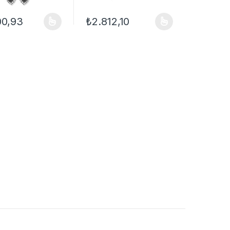
00,93
₺
2.812,10
ilir
çenekler ürün sayfasından seçilebilir
ün birden fazla varyasyonu var. Seçenekler ürün sayfasından seçilebil
Bu ürünün birden fazla varyasyonu var. Seçe
çenekler ürün sayfasından seçilebilir