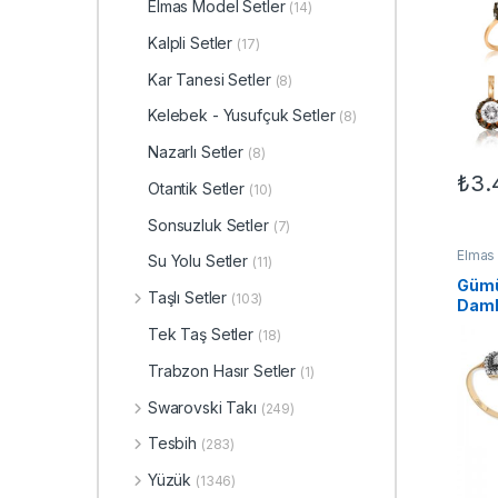
Elmas Model Setler
(14)
Kalpli Setler
(17)
Kar Tanesi Setler
(8)
Kelebek - Yusufçuk Setler
(8)
Nazarlı Setler
(8)
₺
3.
Otantik Setler
(10)
Bu ür
Sonsuzluk Setler
(7)
Elmas 
Su Yolu Setler
(11)
TAKI
,
Gümü
Taşlı Setler
(103)
Daml
Tek Taş Setler
(18)
Trabzon Hasır Setler
(1)
Swarovski Takı
(249)
Tesbih
(283)
Yüzük
(1346)