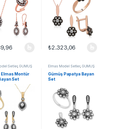
89,96
₺
2.323,06
ilir
çenekler ürün sayfasından seçilebilir
ün birden fazla varyasyonu var. Seçenekler ürün sayfasından seçilebil
Bu ürünün birden fazla varyasyonu var. Seçe
del Setler
,
GÜMÜŞ
Elmas Model Setler
,
GÜMÜŞ
ın Setleri
,
Set
TAKI
,
Kadın Setleri
,
Set
 Elmas Montür
Gümüş Papatya Bayan
Bayan Set
Set