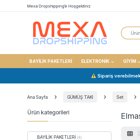
Skip to navigation
Skip to content
Mexa Dropshıppıng’e Hoşgeldiniz
Search f
BAYİLİK PAKETLERİ
ELEKTRONİK
GİYİM
Sipariş verebilmek için a
Ana Sayfa
GÜMÜŞ TAKI
Set
Ürün kategorileri
Elma
BAYİLİK PAKETLERİ
(4)