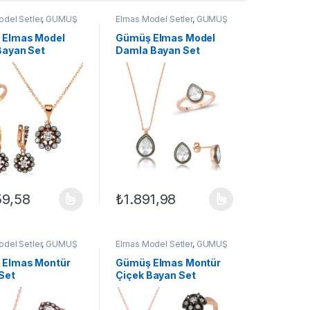
del Setler
,
GÜMÜŞ
Elmas Model Setler
,
GÜMÜŞ
ın Setleri
,
Set
TAKI
,
Kadın Setleri
,
Set
 Elmas Model
Gümüş Elmas Model
Bayan Set
Damla Bayan Set
59,58
₺
1.891,98
ilir
çenekler ürün sayfasından seçilebilir
ün birden fazla varyasyonu var. Seçenekler ürün sayfasından seçilebil
Bu ürünün birden fazla varyasyonu var. Seçe
del Setler
,
GÜMÜŞ
Elmas Model Setler
,
GÜMÜŞ
ın Setleri
,
Set
TAKI
,
Kadın Setleri
,
Set
 Elmas Montür
Gümüş Elmas Montür
Set
Çiçek Bayan Set