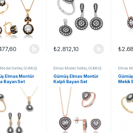
477,60
₺
2.812,10
₺
2.6
ünün birden fazla varyasyonu var. Seçenekler ürün sayfasından seçileb
Bu ürünün birden fazla varyasyonu var. Se
Bu ürün
Model Setler
,
GÜMÜŞ
Elmas Model Setler
,
GÜMÜŞ
Elmas Mo
Kadın Setleri
,
Set
TAKI
,
Kadın Setleri
,
Set
TAKI
,
Kad
ş Elmas Montür
Gümüş Elmas Montür
Gümüş
a Bayan Set
Kalpli Bayan Set
Mekik 