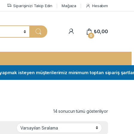
Siparişinizi Takip Edin
Mağaza
Hesabım
My Account
₺
0,00
0
ak isteyen müşterilerimiz minimum toptan sipariş şartları için 
14 sonucun tümü gösteriliyor