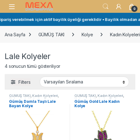
Skip to navigation
Skip to content
Open
0
pariş verebilmek için aktif bayilik üyeliği gereklidir • Bayilik olmadan a
Ana Sayfa
GÜMÜŞ TAKI
Kolye
Kadın Kolyeler
Lale Kolyeler
4 sonucun tümü gösteriliyor
Filters
GÜMÜŞ TAKI
,
Kadın Kolyeleri
,
GÜMÜŞ TAKI
,
Kadın Kolyeleri
,
Kolye
,
Lale Kolyeler
,
Taşlı
Kolye
,
Lale Kolyeler
,
Taşlı
Gümüş Damla Taşlı Lale
Gümüş Gold Lale Kadın
Kolyeler
Kolyeler
Bayan Kolye
Kolye