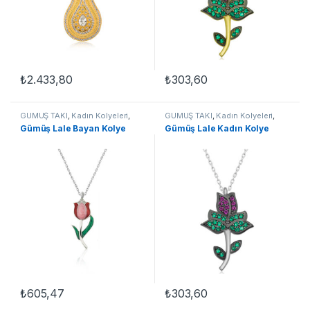
₺
2.433,80
₺
303,60
GÜMÜŞ TAKI
,
Kadın Kolyeleri
,
GÜMÜŞ TAKI
,
Kadın Kolyeleri
,
Kolye
,
Lale Kolyeler
,
Taşlı
Kolye
,
Lale Kolyeler
,
Taşlı
Gümüş Lale Bayan Kolye
Gümüş Lale Kadın Kolye
Kolyeler
Kolyeler
₺
605,47
₺
303,60