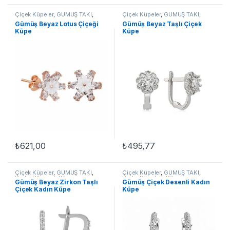
Çiçek Küpeler
,
GÜMÜŞ TAKI
,
Çiçek Küpeler
,
GÜMÜŞ TAKI
,
Kadın Küpeleri
,
Küpe
Kadın Küpeleri
,
Küpe
Gümüş Beyaz Lotus Çiçeği
Gümüş Beyaz Taşlı Çiçek
Küpe
Küpe
₺
621,00
₺
495,77
Çiçek Küpeler
,
GÜMÜŞ TAKI
,
Çiçek Küpeler
,
GÜMÜŞ TAKI
,
Kadın Küpeleri
,
Küpe
Kadın Küpeleri
,
Küpe
Gümüş Beyaz Zirkon Taşlı
​Gümüş Çiçek Desenli Kadın
Çiçek Kadın Küpe
Küpe