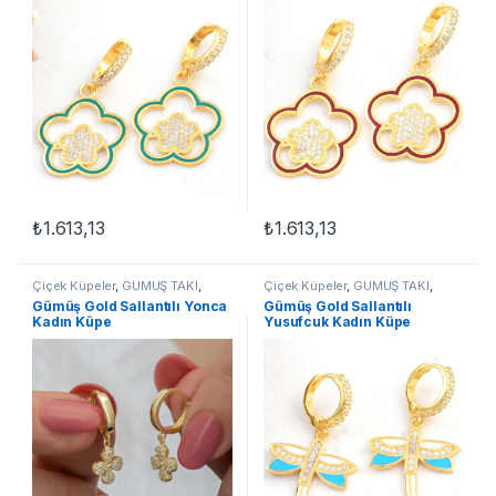
₺
1.613,13
₺
1.613,13
Çiçek Küpeler
,
GÜMÜŞ TAKI
,
Çiçek Küpeler
,
GÜMÜŞ TAKI
,
Kadın Küpeleri
,
Küpe
Kadın Küpeleri
,
Küpe
​Gümüş Gold Sallantılı Yonca
​Gümüş Gold Sallantılı
Kadın Küpe
Yusufcuk Kadın Küpe