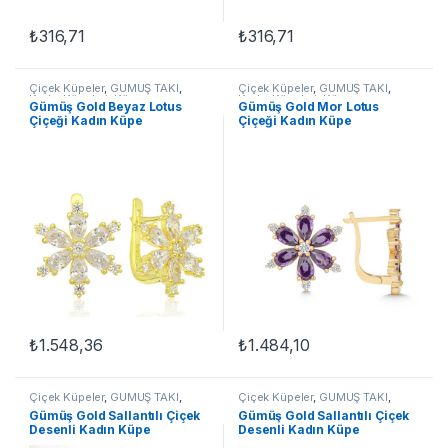
₺
316,71
₺
316,71
Çiçek Küpeler
,
GÜMÜŞ TAKI
,
Çiçek Küpeler
,
GÜMÜŞ TAKI
,
Kadın Küpeleri
,
Küpe
Kadın Küpeleri
,
Küpe
Gümüş Gold Beyaz Lotus
Gümüş Gold Mor Lotus
Çiçeği Kadın Küpe
Çiçeği Kadın Küpe
₺
1.548,36
₺
1.484,10
Çiçek Küpeler
,
GÜMÜŞ TAKI
,
Çiçek Küpeler
,
GÜMÜŞ TAKI
,
Kadın Küpeleri
,
Küpe
Kadın Küpeleri
,
Küpe
​Gümüş Gold Sallantılı Çiçek
​Gümüş Gold Sallantılı Çiçek
Desenli Kadın Küpe
Desenli Kadın Küpe