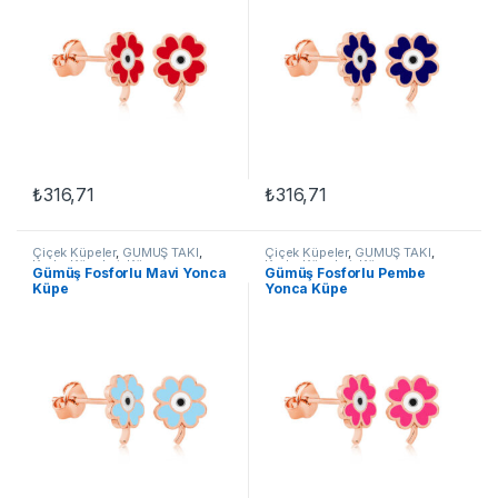
₺
316,71
₺
316,71
Çiçek Küpeler
,
GÜMÜŞ TAKI
,
Çiçek Küpeler
,
GÜMÜŞ TAKI
,
Kadın Küpeleri
,
Küpe
Kadın Küpeleri
,
Küpe
Gümüş Fosforlu Mavi Yonca
​Gümüş Fosforlu Pembe
Küpe
Yonca Küpe