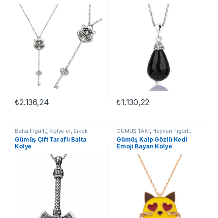
₺
2.136,24
₺
1.130,22
Balta Figürlü Kolyeler
,
Erkek
GÜMÜŞ TAKI
,
Hayvan Figürlü
Kolyeleri
,
GÜMÜŞ TAKI
,
Kolye
Kolyeler
,
Kadın Kolyeleri
,
Kedili
Gümüş Çift Taraflı Balta
Gümüş Kalp Gözlü Kedi
Kolyeler
,
Kolye
Kolye
Emoji Bayan Kolye