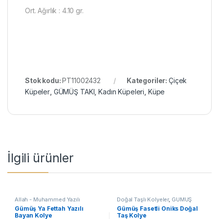
Ort. Ağırlık : 4.10 gr.
Stok kodu:
PT11002432
Kategoriler:
Çiçek
Küpeler
,
GÜMÜŞ TAKI
,
Kadın Küpeleri
,
Küpe
İlgili ürünler
Allah - Muhammed Yazılı
Doğal Taşlı Kolyeler
,
GÜMÜŞ
Kolyeler
,
Dini Motifli Kolyeler
,
TAKI
,
Kadın Kolyeleri
,
Kolye
,
Gümüş Ya Fettah Yazılı
Gümüş Fasetli Oniks Doğal
GÜMÜŞ TAKI
,
Kadın Kolyeleri
,
Taşlı Kolyeler
Bayan Kolye
Taş Kolye
Kolye