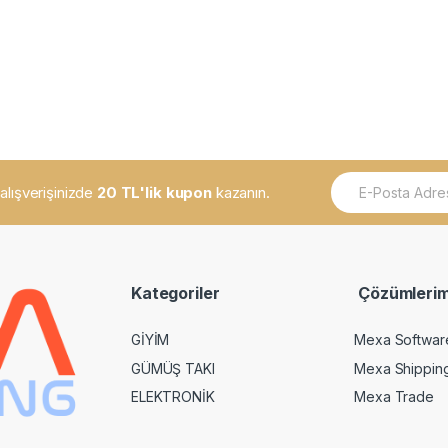
E
k alışverişinizde
20 TL'lik kupon
kazanın.
m
a
i
l
*
Kategoriler
Çözümlerim
GİYİM
Mexa Softwar
GÜMÜŞ TAKI
Mexa Shippin
ELEKTRONİK
Mexa Trade