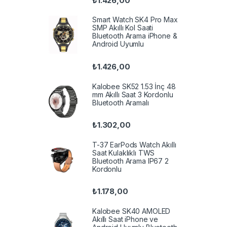
₺
1.426,00
Smart Watch SK4 Pro Max
SMP Akıllı Kol Saati
Bluetooth Arama iPhone &
Android Uyumlu
₺
1.426,00
Kalobee SK52 1.53 İnç 48
mm Akıllı Saat 3 Kordonlu
Bluetooth Aramalı
₺
1.302,00
T-37 EarPods Watch Akıllı
Saat Kulaklıklı TWS
Bluetooth Arama IP67 2
Kordonlu
₺
1.178,00
Kalobee SK40 AMOLED
Akıllı Saat iPhone ve