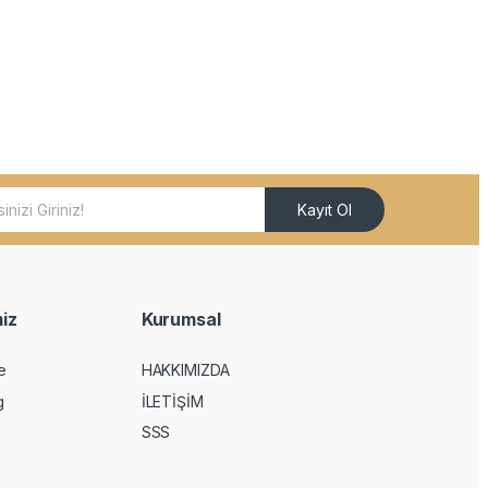
Kayıt Ol
iz
Kurumsal
e
HAKKIMIZDA
g
İLETİŞİM
SSS