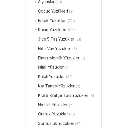
Alyanslar
(29)
Çocuk Yüzükleri
(21)
Erkek Yüzükleri
(711)
Kadın Yüzükleri
(585)
3 ve 5 Taş Yüzükler
(21)
Elif - Vav Yüzükler
(6)
Elmas Montür Yüzükler
(7)
İsimli Yüzükler
(7)
Kalpli Yüzükler
(40)
Kar Tanesi Yüzükler
(3)
Kral & Kraliçe Tacı Yüzükler
(6)
Nazarlı Yüzükler
(19)
Otantik Yüzükler
(16)
Sonsuzluk Yüzükler
(20)