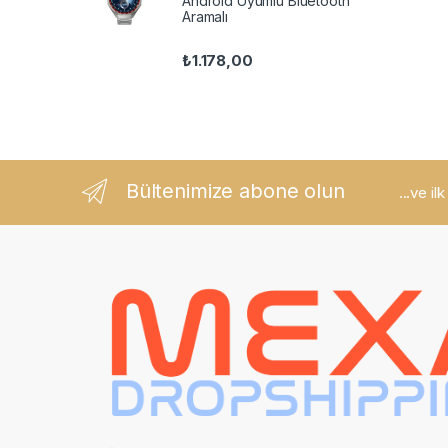
Android Uyumlu Bluetooth
Aramalı
₺
1.178,00
Bültenimize abone olun
...ve il