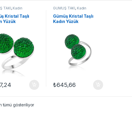
Ş TAKI
,
Kadın
GÜMÜŞ TAKI
,
Kadın
eri
,
Kristal Taşlı
Yüzükleri
,
Kristal Taşlı
er
,
Taşlı Yüzükler
,
Yüzükler
,
Taşlı Yüzükler
,
 Kristal Taşlı
Gümüş Kristal Taşlı
Yüzük
n Yüzük
Kadın Yüzük
7,24
₺
645,66
 tümü gösteriliyor