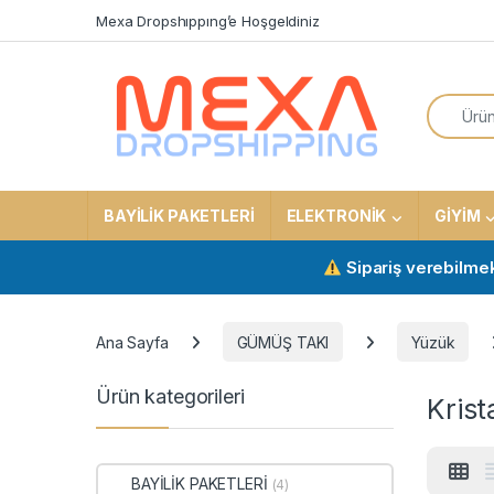
Skip to navigation
Skip to content
Mexa Dropshıppıng’e Hoşgeldiniz
Search f
BAYİLİK PAKETLERİ
ELEKTRONİK
GİYİM
Sipariş verebilmek için a
Ana Sayfa
GÜMÜŞ TAKI
Yüzük
Ürün kategorileri
Krist
BAYİLİK PAKETLERİ
(4)