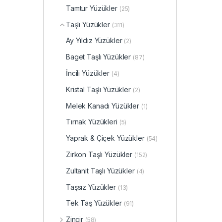
Tamtur Yüzükler
(25)
Taşlı Yüzükler
(311)
Ay Yıldız Yüzükler
(2)
Baget Taşlı Yüzükler
(87)
İncili Yüzükler
(4)
Kristal Taşlı Yüzükler
(2)
Melek Kanadı Yüzükler
(1)
Tırnak Yüzükleri
(5)
Yaprak & Çiçek Yüzükler
(54)
Zirkon Taşlı Yüzükler
(152)
Zultanit Taşlı Yüzükler
(4)
Taşsız Yüzükler
(13)
Tek Taş Yüzükler
(91)
Zincir
(58)