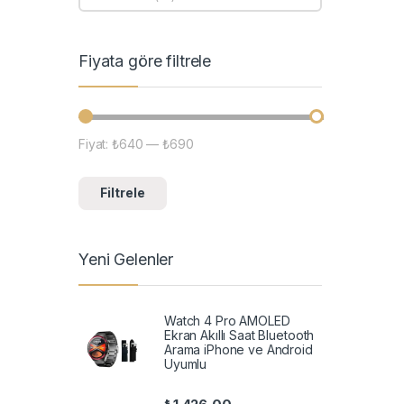
Fiyata göre filtrele
Fiyat:
₺640
—
₺690
En düşük fiyat
En yüksek fiyat
Filtrele
Yeni Gelenler
Watch 4 Pro AMOLED
Ekran Akıllı Saat Bluetooth
Arama iPhone ve Android
Uyumlu