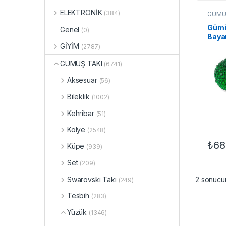
ELEKTRONİK
(384)
GÜMÜ
Yüzükl
Yüzükl
Gümüş
Genel
(0)
Yüzük
Baya
GİYİM
(2787)
GÜMÜŞ TAKI
(6741)
Aksesuar
(56)
Bileklik
(1002)
Kehribar
(51)
Kolye
(2548)
₺
68
Küpe
(939)
Set
(209)
Swarovski Takı
2 sonucun
(249)
Tesbih
(283)
Yüzük
(1346)