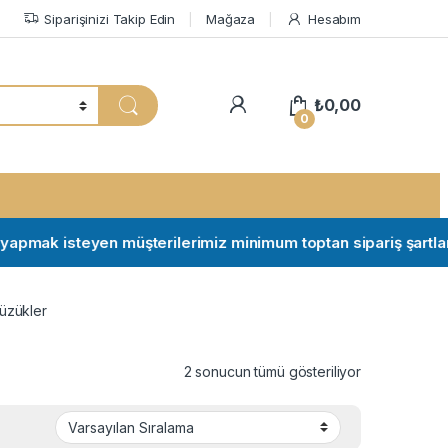
Siparişinizi Takip Edin
Mağaza
Hesabım
My Account
₺
0,00
0
mak isteyen müşterilerimiz minimum toptan sipariş şartları için 
Yüzükler
2 sonucun tümü gösteriliyor