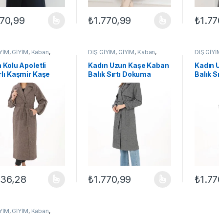
770,99
₺
1.770,99
₺
1.77
ünün birden fazla varyasyonu var. Seçenekler ürün sayfasından seçileb
Bu ürünün birden fazla varyasyonu var. Se
Bu ürün
İYİM
,
GİYİM
,
Kaban
,
DIŞ GİYİM
,
GİYİM
,
Kaban
,
DIŞ GİYİ
KADIN
KADIN
 Kolu Apoletli
Kadın Uzun Kaşe Kaban
Kadın 
lı Kaşmir Kaşe
Balık Sırtı Dokuma
Balık S
n – Vizon
Kaşmir Kruvaze Yaka
Kaşmir
Kuşaklı Cepli – Boyalı Gri
Kuşaklı
936,28
₺
1.770,99
₺
1.77
ünün birden fazla varyasyonu var. Seçenekler ürün sayfasından seçileb
Bu ürünün birden fazla varyasyonu var. Se
Bu ürün
İYİM
,
GİYİM
,
Kaban
,