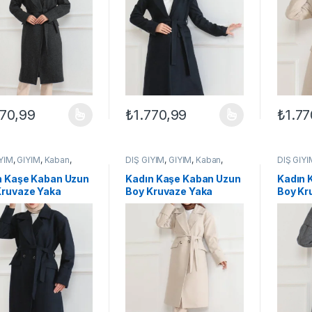
h
Bej
770,99
₺
1.770,99
₺
1.77
ünün birden fazla varyasyonu var. Seçenekler ürün sayfasından seçileb
Bu ürünün birden fazla varyasyonu var. Se
Bu ürün
İYİM
,
GİYİM
,
Kaban
,
DIŞ GİYİM
,
GİYİM
,
Kaban
,
DIŞ GİYİ
KADIN
KADIN
n Kaşe Kaban Uzun
Kadın Kaşe Kaban Uzun
Kadın 
Kruvaze Yaka
Boy Kruvaze Yaka
Boy Kr
lı Tesettür Kaşe
Kuşaklı Tesettür Kaşe
Kuşakl
 Astarlı – Lacivert
Kaban Astarlı Yünlü –
Kaban A
Bej
Gri