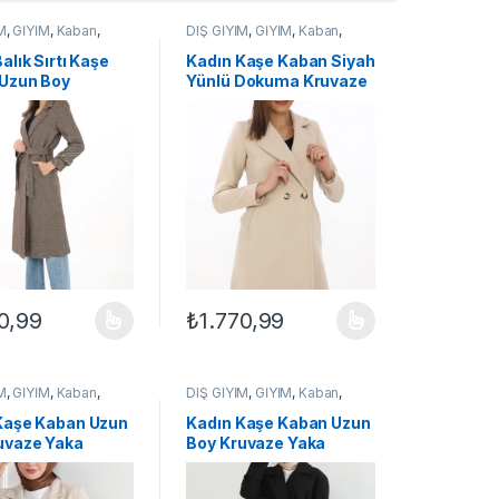
M
,
GİYİM
,
Kaban
,
DIŞ GİYİM
,
GİYİM
,
Kaban
,
KADIN
alık Sırtı Kaşe
Kadın Kaşe Kaban Siyah
Uzun Boy
Yünlü Dokuma Kruvaze
e Yaka Kuşaklı
Yaka Astarlı Cepli
ı Tesettür Kaban
Kuşaklı Uzun Boy – Bej
0,99
₺
1.770,99
ilir
çenekler ürün sayfasından seçilebilir
ün birden fazla varyasyonu var. Seçenekler ürün sayfasından seçilebil
Bu ürünün birden fazla varyasyonu var. Seçe
M
,
GİYİM
,
Kaban
,
DIŞ GİYİM
,
GİYİM
,
Kaban
,
KADIN
Kaşe Kaban Uzun
Kadın Kaşe Kaban Uzun
uvaze Yaka
Boy Kruvaze Yaka
ı Tesettür Kaban
Kuşaklı Tesettür Kaban
ı Yünlü Dokuma –
Astarlı Yünlü Dokuma –