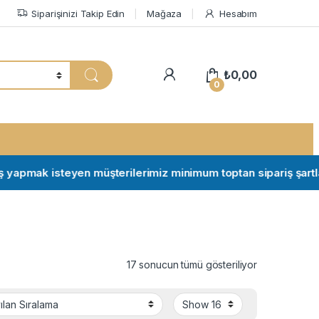
Siparişinizi Takip Edin
Mağaza
Hesabım
My Account
₺
0,00
0
pmak isteyen müşterilerimiz minimum toptan sipariş şartları için
17 sonucun tümü gösteriliyor