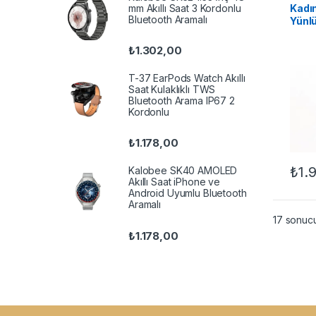
Kadı
mm Akıllı Saat 3 Kordonlu
Bluetooth Aramalı
Yünl
Kruv
Astar
₺
1.302,00
T-37 EarPods Watch Akıllı
Saat Kulaklıklı TWS
Bluetooth Arama IP67 2
Kordonlu
₺
1.178,00
₺
1.
Kalobee SK40 AMOLED
Bu ür
Akıllı Saat iPhone ve
Android Uyumlu Bluetooth
Aramalı
17 sonucu
₺
1.178,00