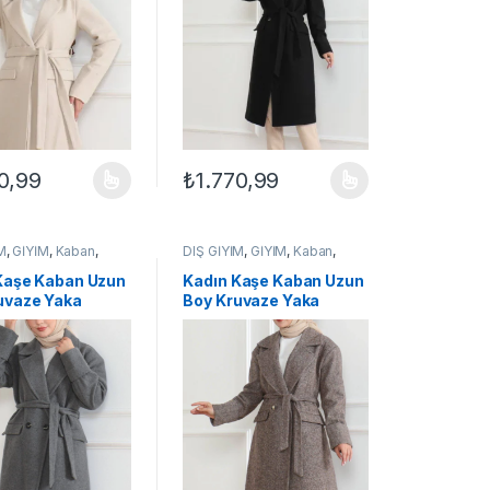
Siyah
0,99
₺
1.770,99
ilir
çenekler ürün sayfasından seçilebilir
ün birden fazla varyasyonu var. Seçenekler ürün sayfasından seçilebil
Bu ürünün birden fazla varyasyonu var. Seçe
M
,
GİYİM
,
Kaban
,
DIŞ GİYİM
,
GİYİM
,
Kaban
,
KADIN
Kaşe Kaban Uzun
Kadın Kaşe Kaban Uzun
uvaze Yaka
Boy Kruvaze Yaka
ı Tesettür Kaşe
Kuşaklı Tesettür Kaşe
starlı Yünlü –
Kaban Astarlı Yünlü –
Vizon