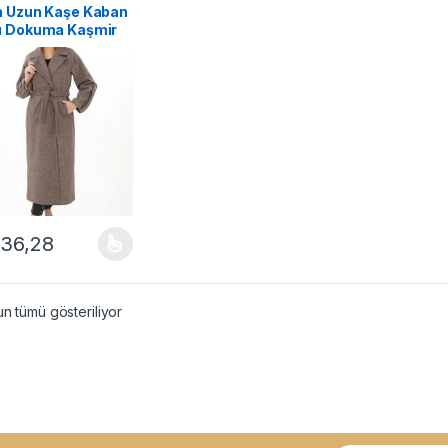
n Uzun Kaşe Kaban
ü Dokuma Kaşmir
aze Yaka Kuşaklı
lı Tesettür – Vizon
936,28
ünün birden fazla varyasyonu var. Seçenekler ürün sayfasından seçileb
n tümü gösteriliyor