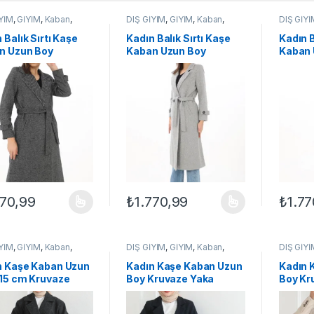
İYİM
,
GİYİM
,
Kaban
,
DIŞ GİYİM
,
GİYİM
,
Kaban
,
DIŞ GİYİ
KADIN
KADIN
 Balık Sırtı Kaşe
Kadın Balık Sırtı Kaşe
Kadın B
n Uzun Boy
Kaban Uzun Boy
Kaban 
aze Yaka Kuşaklı
Kruvaze Yaka Kuşaklı
Kruvaz
lı Tesettür Kaban
Astarlı Tesettür Kaban
Astarl
me
– Gri
– Vizon
770,99
₺
1.770,99
₺
1.77
ünün birden fazla varyasyonu var. Seçenekler ürün sayfasından seçileb
Bu ürünün birden fazla varyasyonu var. Se
Bu ürün
İYİM
,
GİYİM
,
Kaban
,
DIŞ GİYİM
,
GİYİM
,
Kaban
,
DIŞ GİYİ
KADIN
KADIN
n Kaşe Kaban Uzun
Kadın Kaşe Kaban Uzun
Kadın 
115 cm Kruvaze
Boy Kruvaze Yaka
Boy Kr
Kuşaklı Astarlı
Kuşaklı Tesettür Kaban
Kuşakl
tür Kaban Yünlü –
Astarlı Yünlü – Lacivert
Astarl