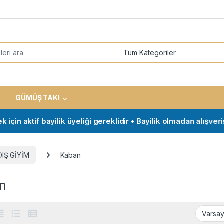
or:
GÜMÜŞ TAKI
aktif bayilik üyeliği gereklidir • Bayilik olmadan alışveriş ya
DIŞ GİYİM
Kaban
n