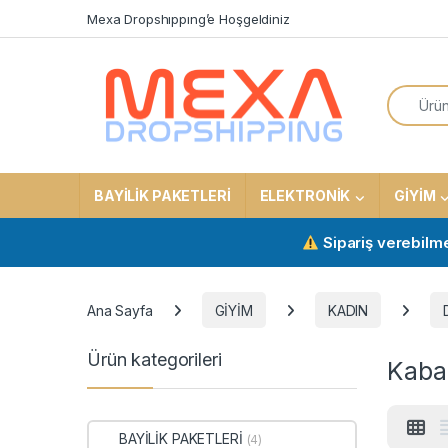
Skip to navigation
Skip to content
Mexa Dropshıppıng’e Hoşgeldiniz
Search f
BAYİLİK PAKETLERİ
ELEKTRONİK
GİYİM
Sipariş verebilmek için 
Ana Sayfa
GİYİM
KADIN
Ürün kategorileri
Kaba
BAYİLİK PAKETLERİ
(4)