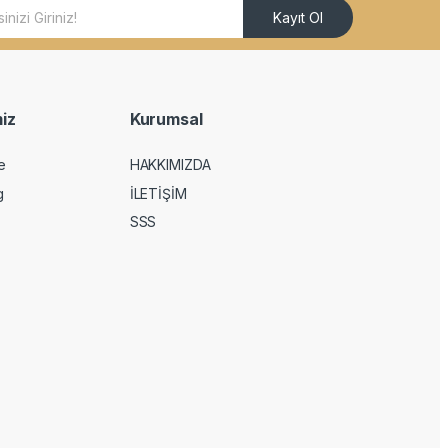
Kayıt Ol
iz
Kurumsal
e
HAKKIMIZDA
g
İLETİŞİM
SSS