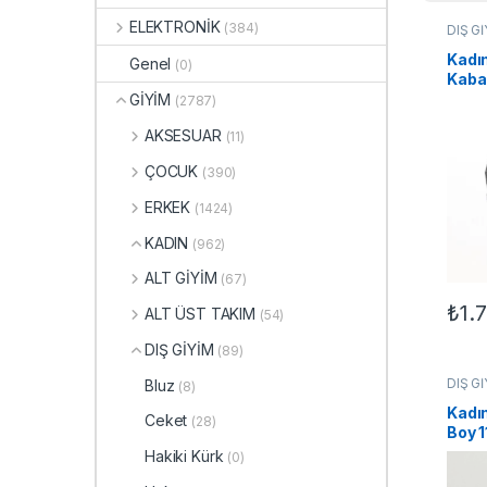
ELEKTRONİK
(384)
DIŞ G
KADIN
Kadın
Genel
(0)
Kaba
Kruv
GİYİM
(2787)
Astar
AKSESUAR
(11)
– Fü
ÇOCUK
(390)
ERKEK
(1424)
KADIN
(962)
ALT GİYİM
(67)
₺
1.
ALT ÜST TAKIM
(54)
Bu ür
DIŞ GİYİM
(89)
DIŞ G
Bluz
(8)
KADIN
Kadı
Ceket
(28)
Boy 
Yaka 
Hakiki Kürk
(0)
Teset