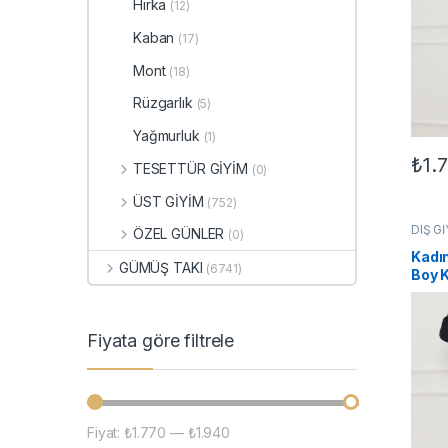
Siya
Hırka
(12)
Kaban
(17)
Mont
(18)
Rüzgarlık
(5)
Yağmurluk
(1)
₺
1.
TESETTÜR GİYİM
(0)
Bu ür
ÜST GİYİM
(752)
DIŞ G
ÖZEL GÜNLER
(0)
KADIN
Kadı
GÜMÜŞ TAKI
(6741)
Boy 
Kuşak
Kaban
Fiyata göre filtrele
Fiyat:
₺1.770
—
₺1.940
En düşük fiyat
En yüksek fiyat