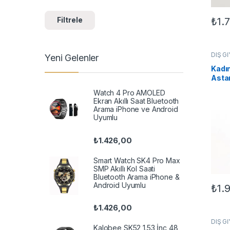
₺
1.
Filtrele
Bu ür
DIŞ G
Yeni Gelenler
KADIN
Kadın
Astar
Kaba
Watch 4 Pro AMOLED
Ekran Akıllı Saat Bluetooth
Arama iPhone ve Android
Uyumlu
₺
1.426,00
Smart Watch SK4 Pro Max
SMP Akıllı Kol Saati
Bluetooth Arama iPhone &
Android Uyumlu
₺
1.
Bu ür
₺
1.426,00
DIŞ G
Kalobee SK52 1.53 İnç 48
KADIN