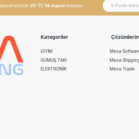
E
k alışverişinizde
20 TL'lik kupon
kazanın.
m
a
i
l
*
Kategoriler
Çözümlerim
GİYİM
Mexa Softwar
GÜMÜŞ TAKI
Mexa Shippin
ELEKTRONİK
Mexa Trade