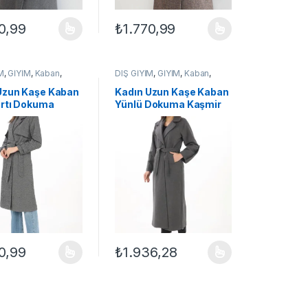
0,99
₺
1.770,99
ilir
çenekler ürün sayfasından seçilebilir
ün birden fazla varyasyonu var. Seçenekler ürün sayfasından seçilebil
Bu ürünün birden fazla varyasyonu var. Seçe
M
,
GİYİM
,
Kaban
,
DIŞ GİYİM
,
GİYİM
,
Kaban
,
KADIN
Uzun Kaşe Kaban
Kadın Uzun Kaşe Kaban
ırtı Dokuma
Yünlü Dokuma Kaşmir
 Kruvaze Yaka
Kruvaze Yaka Kuşaklı
 Cepli – Füme
Astarlı Tesettür – Füme
0,99
₺
1.936,28
ilir
çenekler ürün sayfasından seçilebilir
ün birden fazla varyasyonu var. Seçenekler ürün sayfasından seçilebil
Bu ürünün birden fazla varyasyonu var. Seçe