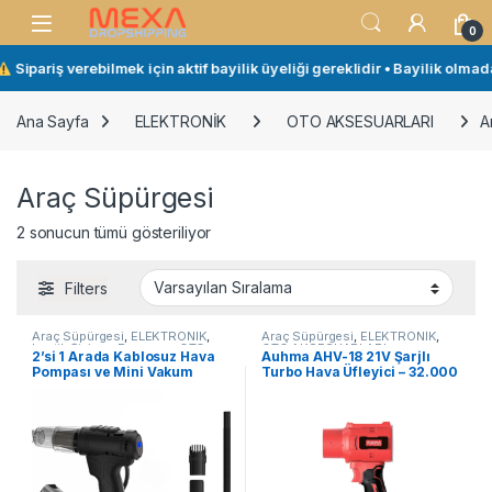
Skip to navigation
Skip to content
Open
0
Sipariş verebilmek için aktif bayilik üyeliği gereklidir • Bayilik olmad
Ana Sayfa
ELEKTRONİK
OTO AKSESUARLARI
A
Araç Süpürgesi
2 sonucun tümü gösteriliyor
Filters
Araç Süpürgesi
,
ELEKTRONİK
,
Araç Süpürgesi
,
ELEKTRONİK
,
Lastik Şişirme Pompası
,
OTO
OTO AKSESUARLARI
2’si 1 Arada Kablosuz Hava
Auhma AHV-18 21V Şarjlı
AKSESUARLARI
Pompası ve Mini Vakum
Turbo Hava Üfleyici – 32.000
Temizleyici – Type-C Şarjlı
RPM Li-ion Jet Blower
Taşınabilir, Şişirme ve
Temizlik Cihazı