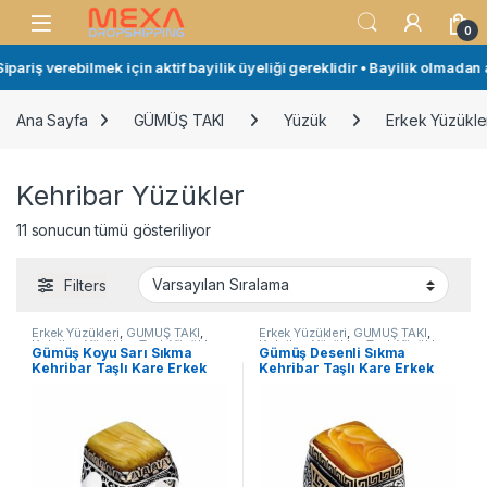
Skip to navigation
Skip to content
Open
0
ariş verebilmek için aktif bayilik üyeliği gereklidir • Bayilik olmadan a
Ana Sayfa
GÜMÜŞ TAKI
Yüzük
Erkek Yüzükle
Kehribar Yüzükler
11 sonucun tümü gösteriliyor
Filters
Erkek Yüzükleri
,
GÜMÜŞ TAKI
,
Erkek Yüzükleri
,
GÜMÜŞ TAKI
,
Kehribar Yüzükler
,
Taşlı Yüzükler
,
Kehribar Yüzükler
,
Taşlı Yüzükler
,
​Gümüş Koyu Sarı Sıkma
​Gümüş Desenli Sıkma
Yüzük
Yüzük
Kehribar Taşlı Kare Erkek
Kehribar Taşlı Kare Erkek
Yüzük
Yüzük