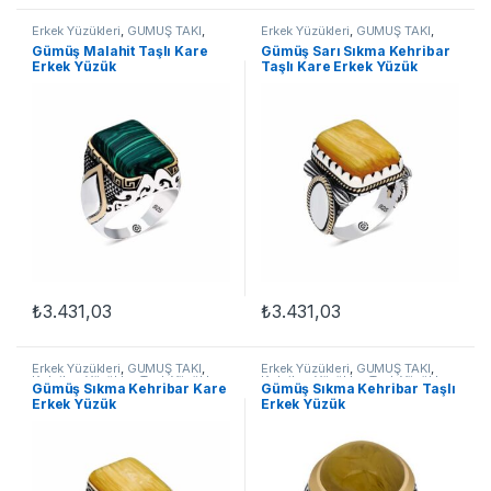
Erkek Yüzükleri
,
GÜMÜŞ TAKI
,
Erkek Yüzükleri
,
GÜMÜŞ TAKI
,
Kehribar Yüzükler
,
Taşlı Yüzükler
,
Kehribar Yüzükler
,
Taşlı Yüzükler
,
​Gümüş Malahit Taşlı Kare
​Gümüş Sarı Sıkma Kehribar
Yüzük
Yüzük
Erkek Yüzük
Taşlı Kare Erkek Yüzük
₺
3.431,03
₺
3.431,03
Bu ürünün birden fazla varyasyonu var. Seçenekler ürün sayfasınd
Bu ürünün birden fazla varyasyon
Erkek Yüzükleri
,
GÜMÜŞ TAKI
,
Erkek Yüzükleri
,
GÜMÜŞ TAKI
,
Kehribar Yüzükler
,
Taşlı Yüzükler
,
Kehribar Yüzükler
,
Taşlı Yüzükler
,
​Gümüş Sıkma Kehribar Kare
Gümüş Sıkma Kehribar Taşlı
Yüzük
Yüzük
Erkek Yüzük
Erkek Yüzük