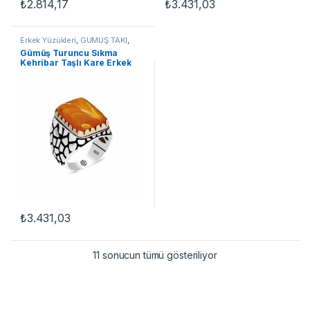
₺
2.814,17
₺
3.431,03
Bu ürünün birden fazla varyasyonu var. Seçenekler ürün sayfasınd
Bu ürünün birden fazla varyasyon
Erkek Yüzükleri
,
GÜMÜŞ TAKI
,
Kehribar Yüzükler
,
Taşlı Yüzükler
,
​Gümüş Turuncu Sıkma
Yüzük
Kehribar Taşlı Kare Erkek
Yüzük
₺
3.431,03
Bu ürünün birden fazla varyasyonu var. Seçenekler ürün sayfasınd
11 sonucun tümü gösteriliyor