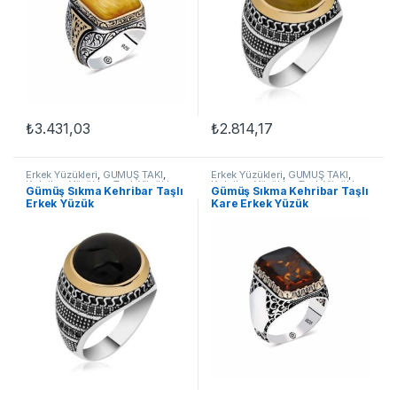
₺
3.431,03
₺
2.814,17
Bu ürünün birden fazla varyasyonu var. Seçenekler ürün sayfasınd
Bu ürünün birden fazla varyasyon
Erkek Yüzükleri
,
GÜMÜŞ TAKI
,
Erkek Yüzükleri
,
GÜMÜŞ TAKI
,
Kehribar Yüzükler
,
Taşlı Yüzükler
,
Kehribar Yüzükler
,
Taşlı Yüzükler
,
Gümüş Sıkma Kehribar Taşlı
​Gümüş Sıkma Kehribar Taşlı
Yüzük
Yüzük
Erkek Yüzük
Kare Erkek Yüzük