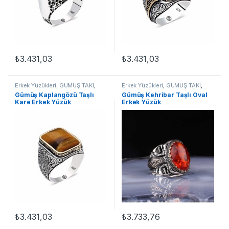
₺
3.431,03
₺
3.431,03
Bu ürünün birden fazla varyasyonu var. Seçenekler ürün sayfasınd
Bu ürünün birden fazla varyasyon
Erkek Yüzükleri
,
GÜMÜŞ TAKI
,
Erkek Yüzükleri
,
GÜMÜŞ TAKI
,
Kehribar Yüzükler
,
Taşlı Yüzükler
,
Kehribar Yüzükler
,
Taşlı Yüzükler
,
​Gümüş Kaplangözü Taşlı
​Gümüş Kehribar Taşlı Oval
Yüzük
Yüzük
Kare Erkek Yüzük
Erkek Yüzük
₺
3.431,03
₺
3.733,76
Bu ürünün birden fazla varyasyonu var. Seçenekler ürün sayfasınd
Bu ürünün birden fazla varyasyon