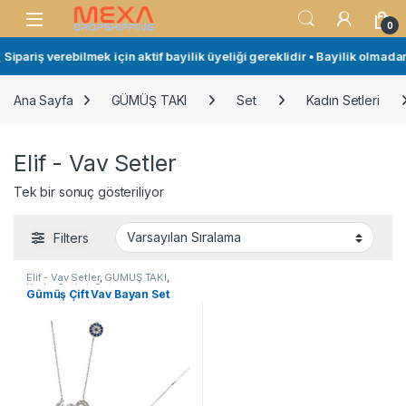
Skip to navigation
Skip to content
Open
0
Sipariş verebilmek için aktif bayilik üyeliği gereklidir • Bayilik olmada
Ana Sayfa
GÜMÜŞ TAKI
Set
Kadın Setleri
Elif - Vav Setler
Tek bir sonuç gösteriliyor
Filters
Elif - Vav Setler
,
GÜMÜŞ TAKI
,
Kadın Setleri
,
Set
Gümüş Çift Vav Bayan Set