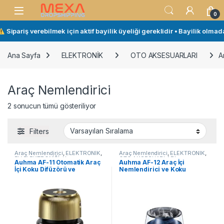
Skip to navigation
Skip to content
Open
0
Sipariş verebilmek için aktif bayilik üyeliği gereklidir • Bayilik olmad
Ana Sayfa
ELEKTRONİK
OTO AKSESUARLARI
A
Araç Nemlendirici
2 sonucun tümü gösteriliyor
Filters
Araç Nemlendirici
,
ELEKTRONİK
,
Araç Nemlendirici
,
ELEKTRONİK
,
EV ELEKTRONİĞİ
,
Hava
OTO AKSESUARLARI
Auhma AF-11 Otomatik Araç
Auhma AF-12 Araç İçi
Nemlendirici
,
OTO
İçi Koku Difüzörü ve
Nemlendirici ve Koku
AKSESUARLARI
Nemlendirici – LED Işıklı
Difüzörü 160ml – Nano Mist,
Buharlı Oda Spreyi, Koku
USB, Sessiz Çalışma
Giderici
Aromaterapi