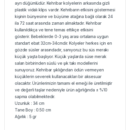
ayrı düğümlüdür. Kehribar kolyelerin arkasında gizli
plastik vidalı klips vardır. Kehribarın etkisini göstermesi
kişinin bünyesine ve büyüme atağına bağlı olarak 24
ila 72 saat arasında zaman almaktadır. Kehribar
kullanıldıkça ve tene temas ettikçe etkisini
gösterir. Bebeklerde 0-3 yaş arası ortalama uygun
standart ebat 32cm-34cmdir.
Kolyeler herkes için en
gözde süsler arasındadır, sanıyoruz bu süs merakı
küçük yaşta başlıyor. Küçük yaşlarda süse merak
salan birbirinden süslü ve şık takı modellerini
sunuyoruz. Kehribar
şıklığından ödün vermeyen
küçüklerin severek kullanacakları bir aksesuar
olacaktır.
Ürünlerimizin tamamı el emeği ile üretilmiştir
ve değerli taşlar nedeniyle ürün ağırlığında ± %10
sapma olabilmektedir.
Uzunluk : 34 cm
Tane Boy : 0.50 cm
Ağırlık : 5 gr