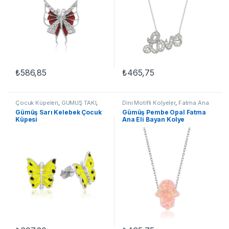
₺
586,85
₺
465,75
Çocuk Küpeleri
,
GÜMÜŞ TAKI
,
Dini Motifli Kolyeler
,
Fatma Ana
Küpe
Eli Kolyeler
,
GÜMÜŞ TAKI
,
Kadın
Gümüş Sarı Kelebek Çocuk
Gümüş Pembe Opal Fatma
Kolyeleri
,
Kolye
Küpesi
Ana Eli Bayan Kolye