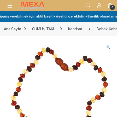
Skip to navigation
Skip to content
Open
0
riş verebilmek için aktif bayilik üyeliği gereklidir • Bayilik olmadan al
Ana Sayfa
GÜMÜŞ TAKI
Kehribar
Bebek Kehri