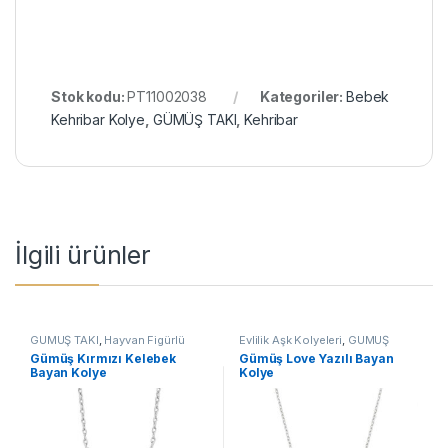
Stok kodu:
PT11002038
Kategoriler:
Bebek
Kehribar Kolye
,
GÜMÜŞ TAKI
,
Kehribar
İlgili ürünler
GÜMÜŞ TAKI
,
Hayvan Figürlü
Evlilik Aşk Kolyeleri
,
GÜMÜŞ
Kolyeler
,
Kadın Kolyeleri
,
TAKI
,
Kadın Kolyeleri
,
Kolye
,
Gümüş Kırmızı Kelebek
Gümüş Love Yazılı Bayan
Kelebek Kolyeler
,
Kolye
Taşlı Kolyeler
Bayan Kolye
Kolye