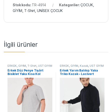
Stok kodu:
TR-4914
Kategoriler:
ÇOCUK
,
GİYİM
,
T-Shirt
,
UNİSEX ÇOCUK
İlgili ürünler
ERKEK
,
GİYİM
,
T-Shirt
,
ÜST GİYİM
ERKEK
,
GİYİM
,
Kazak
,
ÜST GİYİM
Erkek Düz Penye Tişört
Erkek Yarım Balıkçı Yaka
Bisiklet Yaka Kısa Kol
Triko Kazak – Lacivert
Regular Fit T-Shirt – Gri