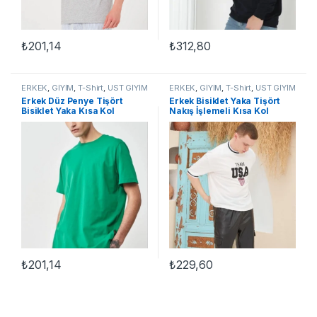
₺
201,14
₺
312,80
Bu ürünün birden fazla varyasyonu var. Seçenekler ürün sayfasınd
Bu ürünün birden fazla varyasyon
ERKEK
,
GİYİM
,
T-Shirt
,
ÜST GİYİM
ERKEK
,
GİYİM
,
T-Shirt
,
ÜST GİYİM
Erkek Düz Penye Tişört
Erkek Bisiklet Yaka Tişört
Bisiklet Yaka Kısa Kol
Nakış İşlemeli Kısa Kol
Regular Fit T-Shirt – Yeşil
Oversize T-Shirt – Beyaz
₺
201,14
₺
229,60
Bu ürünün birden fazla varyasyonu var. Seçenekler ürün sayfasınd
Bu ürünün birden fazla varyasyon