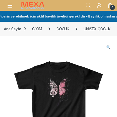
Skip to navigation
Skip to content
Open
0
riş verebilmek için aktif bayilik üyeliği gereklidir • Bayilik olmadan al
Ana Sayfa
GİYİM
ÇOCUK
UNİSEX ÇOCUK