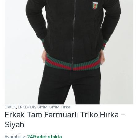
ERKEK
,
ERKEK DIŞ GİYİM
,
GİYİM
,
Hırka
Erkek Tam Fermuarlı Triko Hırka –
Siyah
Availability:
249 adet stokta