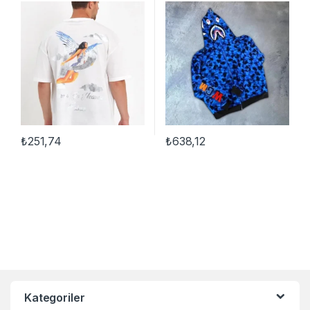
Oversize T-Shirt – Beyaz
₺
251,74
₺
638,12
Bu ürünün birden fazla varyasyonu var. Seçenekler ürün sayfasınd
Bu ürünün birden fazla varyasyon
Kategoriler