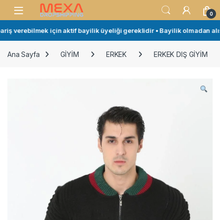
Skip to navigation
Skip to content
Open
0
ş verebilmek için aktif bayilik üyeliği gereklidir • Bayilik olmadan alışv
Ana Sayfa
GİYİM
ERKEK
ERKEK DIŞ GİYİM