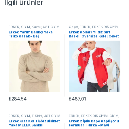
İlgili ürünler
ERKEK
,
GİYİM
,
Kazak
,
ÜST GİYİM
Ceket
,
ERKEK
,
ERKEK DIŞ GİYİM
,
GİYİM
Erkek Yarım Balıkçı Yaka
Erkek Kolları Yıldız Sırt
Triko Kazak – Bej
Baskılı Oversize Kolej Ceket
– Kırmızı
₺
284,54
₺
487,01
Bu ürünün birden fazla varyasyonu var. Seçenekler ürün sayfasınd
Bu ürünün birden fazla varyasyon
ERKEK
,
GİYİM
,
T-Shirt
,
ÜST GİYİM
ERKEK
,
ERKEK DIŞ GİYİM
,
GİYİM
,
Hırka
Erkek Kısa Kol Tişört Bisiklet
Erkek 2 İplik Bape Kapüşonu
Yaka MELEK Baskılı
Fermuarlı Hırka – Mavi