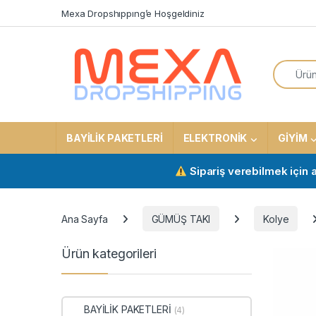
Skip to navigation
Skip to content
Mexa Dropshıppıng’e Hoşgeldiniz
Search f
BAYİLİK PAKETLERİ
ELEKTRONİK
GİYİM
Sipariş verebilmek için aktif 
Ana Sayfa
GÜMÜŞ TAKI
Kolye
Ürün kategorileri
BAYİLİK PAKETLERİ
(4)