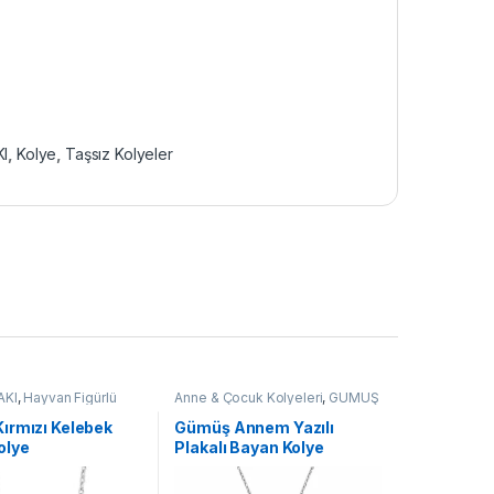
I
,
Kolye
,
Taşsız Kolyeler
AKI
,
Hayvan Figürlü
Anne & Çocuk Kolyeleri
,
GÜMÜŞ
adın Kolyeleri
,
TAKI
,
Kadın Kolyeleri
,
Kolye
olyeler
,
Kolye
ırmızı Kelebek
Gümüş Annem Yazılı
olye
Plakalı Bayan Kolye