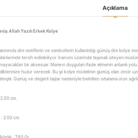
Açıklama
üş Allah Yazılı Erkek Kolye
arımında dini motiflerin ve sembollerin kullanıldığı gümüş dini kolye m
binlerinde tercih edilebiliyor. İnancını üzerinde taşımak isteyen müslü
rmayacakları bir aksesuar. Manevi duyguları ifade etmenin anlamlı yolu 
diklerinize huzur verecek. Bu şıl kolye modelinin gümüş olan zincir uz
ilmiştir. Gümüş ve değerli taşlar nedeniyle belirtilen ortalama ürün ağı
: 2.00 cm.
 : 2.00 cm.
Ağırlık : 7.80 Gr.