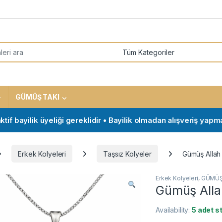
or:
GÜMÜŞ TAKI
bayilik üyeliği gereklidir • Bayilik olmadan alışveriş yapmak is
Erkek Kolyeleri
Taşsız Kolyeler
Gümüş Allah 
Erkek Kolyeleri
,
GÜMÜŞ
Gümüş Allah
Availability:
5 adet s