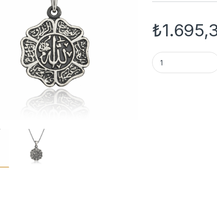
₺
1.695,
Gümüş Allah Yazılı 