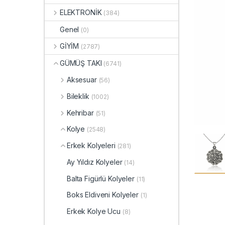
ELEKTRONİK
(384)
Genel
(0)
GİYİM
(2787)
GÜMÜŞ TAKI
(6741)
Aksesuar
(56)
Bileklik
(1002)
Kehribar
(51)
Kolye
(2548)
Erkek Kolyeleri
(281)
Ay Yıldız Kolyeler
(14)
Balta Figürlü Kolyeler
(11)
Boks Eldiveni Kolyeler
(1)
Erkek Kolye Ucu
(8)