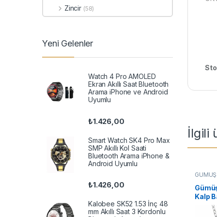
Zincir
(58)
Yeni Gelenler
Sto
Watch 4 Pro AMOLED
Ekran Akıllı Saat Bluetooth
Arama iPhone ve Android
Uyumlu
₺
1.426,00
İlgili
Smart Watch SK4 Pro Max
SMP Akıllı Kol Saati
Bluetooth Arama iPhone &
Android Uyumlu
GÜMÜŞ 
Kalpli K
₺
1.426,00
Gümüş 
Kalp B
Kalobee SK52 1.53 İnç 48
mm Akıllı Saat 3 Kordonlu