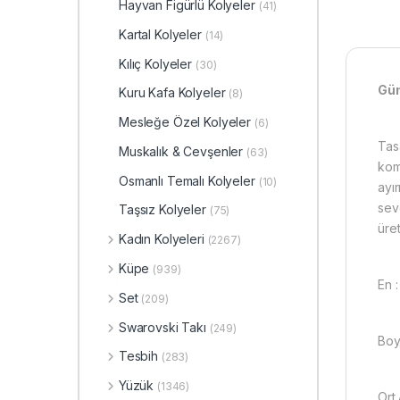
Hayvan Figürlü Kolyeler
(41)
Kartal Kolyeler
(14)
Kılıç Kolyeler
(30)
Güm
Kuru Kafa Kolyeler
(8)
Mesleğe Özel Kolyeler
(6)
Tas
Muskalık & Cevşenler
(63)
kom
Osmanlı Temalı Kolyeler
(10)
ayı
sev
Taşsız Kolyeler
(75)
üret
Kadın Kolyeleri
(2267)
Küpe
(939)
En 
Set
(209)
Swarovski Takı
(249)
Boy
Tesbih
(283)
Yüzük
(1346)
Ort 