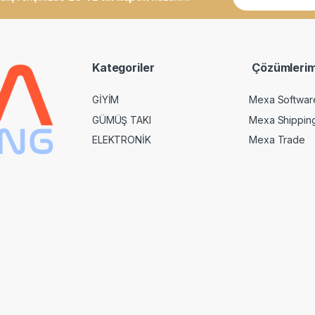
a
i
l
*
Kategoriler
Çözümlerim
GİYİM
Mexa Softwar
GÜMÜŞ TAKI
Mexa Shippin
ELEKTRONİK
Mexa Trade