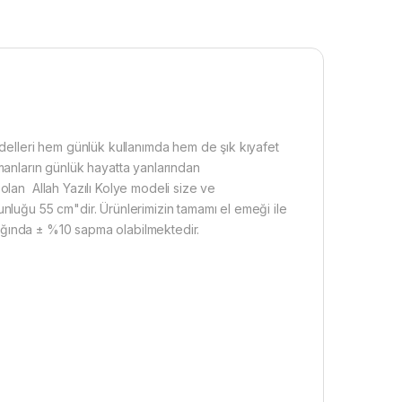
odelleri hem günlük kullanımda hem de şık kıyafet
manların günlük hayatta yanlarından
olan Allah Yazılı Kolye modeli size ve
unluğu 55 cm"dir. Ürünlerimizin tamamı el emeği ile
rlığında ± %10 sapma olabilmektedir.