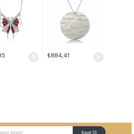
85
₺
884,41
Kayıt Ol