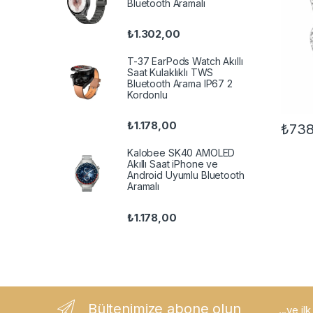
Bluetooth Aramalı
₺
1.302,00
T-37 EarPods Watch Akıllı
Saat Kulaklıklı TWS
Bluetooth Arama IP67 2
Kordonlu
₺
1.178,00
₺
738
Kalobee SK40 AMOLED
Akıllı Saat iPhone ve
Android Uyumlu Bluetooth
Aramalı
₺
1.178,00
Bültenimize abone olun
...ve il