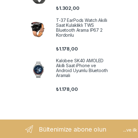
₺
1.302,00
T-37 EarPods Watch Akıllı
Saat Kulaklıklı TWS
Bluetooth Arama IP67 2
Kordonlu
₺
1.178,00
Kalobee SK40 AMOLED
Akıllı Saat iPhone ve
Android Uyumlu Bluetooth
Aramalı
₺
1.178,00
Bültenimize abone olun
...ve il