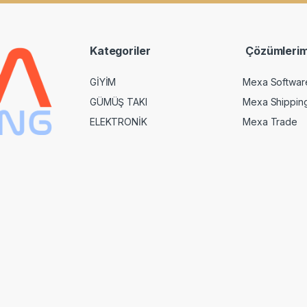
i
l
*
Kategoriler
Çözümlerim
GİYİM
Mexa Softwar
GÜMÜŞ TAKI
Mexa Shippin
ELEKTRONİK
Mexa Trade