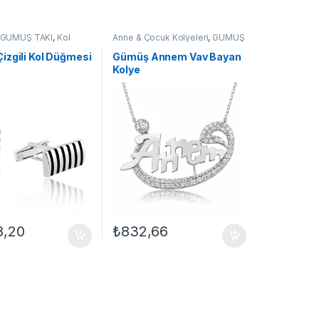
GÜMÜŞ TAKI
,
Kol
Anne & Çocuk Kolyeleri
,
GÜMÜŞ
TAKI
,
Kadın Kolyeleri
,
Kolye
izgili Kol Düğmesi
Gümüş Annem Vav Bayan
Kolye
8,20
₺
832,66