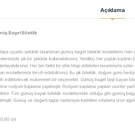
Açıklama
müş Baget Bileklik
aya uyumlu şekilde tasarlanan gümüş baget bileklik modellerini hem 
lerinizde şık bir şekilde kullanabilirsiniz. Yenilikçi her yaştan kadını
mlayabilirsiniz. Her biri farklı bir stile hitap edebilen tasarımlarla sizler
un modellerimizi tercih edebilirsiniz. Bu şık bileklik; doğum günü hedi
cih edilebilecek mükemmel bir seçenektir. Gümüş baget taşlı bayan bilek
rine rodyum kaplama yapılmıştır. Rodyum kaplama yapılan ürünler parla
iktirir. Tüm gümüş bayan bileklik modellerinde olduğu gibi gümüş baget
ilmiştir. Gümüş ve değerli taşlar nedeniyle belirtilen ortalama ürün ağı
: 0.90 cm