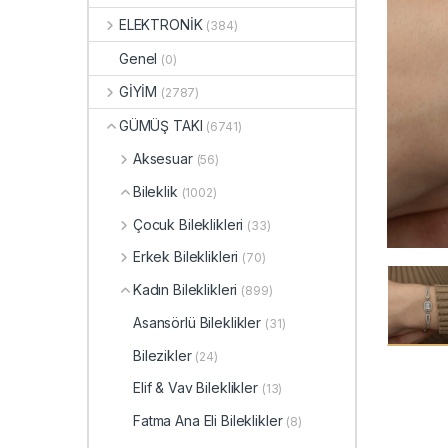
ELEKTRONİK
(384)
Genel
(0)
GİYİM
(2787)
GÜMÜŞ TAKI
(6741)
Aksesuar
(56)
Bileklik
(1002)
Çocuk Bileklikleri
(33)
Erkek Bileklikleri
(70)
Kadın Bileklikleri
(899)
Asansörlü Bileklikler
(31)
Bilezikler
(24)
Elif & Vav Bileklikler
(13)
Fatma Ana Eli Bileklikler
(8)