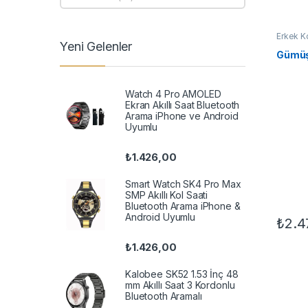
Erkek Ko
Kılıç Ko
Yeni Gelenler
Gümüş 
Watch 4 Pro AMOLED
Ekran Akıllı Saat Bluetooth
Arama iPhone ve Android
Uyumlu
₺
1.426,00
Smart Watch SK4 Pro Max
SMP Akıllı Kol Saati
Bluetooth Arama iPhone &
Android Uyumlu
₺
2.4
₺
1.426,00
Kalobee SK52 1.53 İnç 48
mm Akıllı Saat 3 Kordonlu
Bluetooth Aramalı