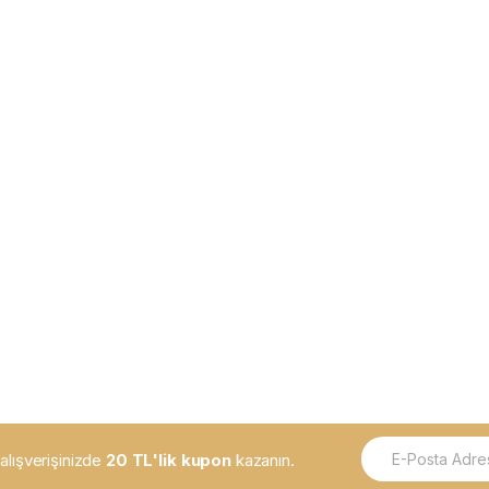
E
k alışverişinizde
20 TL'lik kupon
kazanın.
m
a