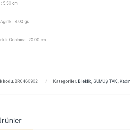
 : 5.50 cm
 Ağırlık : 4.00 gr.
nluk Ortalama : 20.00 cm
k kodu:
BR0460902
Kategoriler:
Bileklik
,
GÜMÜŞ TAKI
,
Kadın 
 ürünler