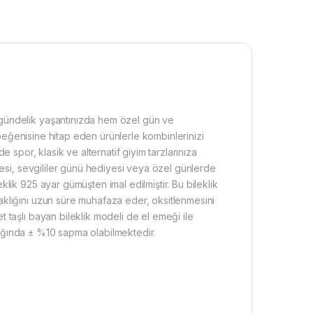
gündelik yaşantınızda hem özel gün ve
n beğenisine hitap eden ürünlerle kombinlerinizi
 de spor, klasik ve alternatif giyim tarzlarınıza
yesi, sevgililer günü hediyesi veya özel günlerde
lik 925 ayar gümüşten imal edilmiştir. Bu bileklik
klığını uzun süre muhafaza eder, oksitlenmesini
 taşlı bayan bileklik modeli de el emeği ile
rlığında ± %10 sapma olabilmektedir.