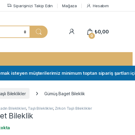
Siparişinizi Takip Edin
Mağaza
Hesabım
My Account
₺
0,00
0
 isteyen müşterilerimiz minimum toptan sipariş şartları için ile
şlı Bileklikler
Gümüş Baget Bileklik
adın Bileklikleri
,
Taşlı Bileklikler
,
Zirkon Taşlı Bileklikler
t Bileklik
tokta