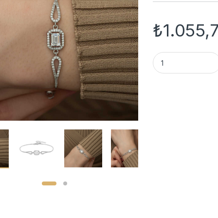
₺
1.055,
Gümüş Baget Bilekl