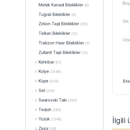
Boy
Melek Kanadı Bileklikler
(9)
Tuğralı Bileklikler
(8)
Ort.
Zirkon Taşlı Bileklikler
(181)
Telkari Bileklikler
(12)
Uzu
Trabzon Hasır Bileklikler
(3)
Zultanit Taşlı Bileklikler
(13)
Kehribar
(51)
Kolye
(2548)
Küpe
Sto
(939)
Set
(209)
Swarovski Takı
(249)
Tesbih
(283)
İlgili
Yüzük
(1346)
Zincir
(58)