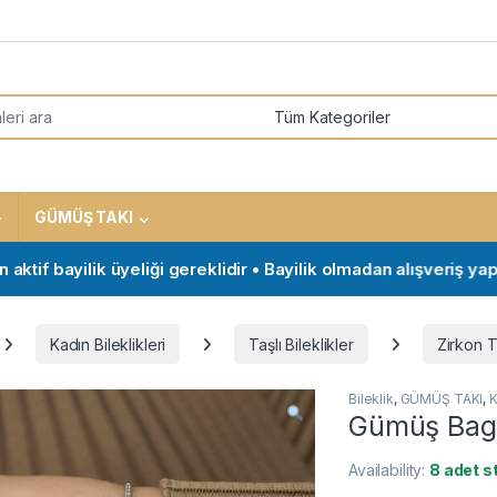
or:
GÜMÜŞ TAKI
f bayilik üyeliği gereklidir • Bayilik olmadan alışveriş yapmak
Kadın Bileklikleri
Taşlı Bileklikler
Zirkon Ta
Bileklik
,
GÜMÜŞ TAKI
,
K
Gümüş Bage
Availability:
8 adet s