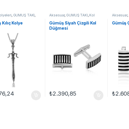
lyeleri
,
GÜMÜŞ TAKI
,
Aksesuar
,
GÜMÜŞ TAKI
,
Kol
Aksesuar
,
lyeler
,
Kolye
Düğmeleri
Düğmeleri
Kılıç Kolye
Gümüş Siyah Çizgili Kol
Gümüş Ç
Düğmesi
76,24
₺
2.390,85
₺
2.60