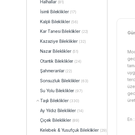
Halhallar
(81)
İsimli Bileklikler
(17)
Kalpli Bileklikler
(56)
Kar Tanesi Bileklikler
(22)
​Gü
Kazaziye Bileklikler
(32)
Nazar Bileklikler
Mod
(51)
gece
Otantik Bileklikler
(24)
tama
Şahmeranlar
(22)
uyg
ter
Sonsuzluk Bileklikler
(63)
üze
Su Yolu Bileklikler
(97)
gec
üret
Taşlı Bileklikler
(330)
Ay Yıldız Bileklikler
(14)
En 
Çiçek Bileklikler
(89)
Kelebek & Yusufçuk Bileklikler
(29)