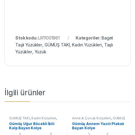
Stok kodu:
LR11001961
Kategoriler:
Baget
Taşlı Yüzükler
,
GÜMÜŞ TAKI
,
Kadın Yüzükleri
,
Taşlı
Yüzükler
,
Yüzük
İlgili ürünler
GÜMÜŞ TAKI
,
Kadın Kolyeleri
,
Anne & Çocuk Kolyeleri
,
GÜMÜŞ
Kalpli Kolyeler
,
Kolye
TAKI
,
Kadın Kolyeleri
,
Kolye
Gümüş Uğur Böcekli İkili
Gümüş Annem Yazılı Plakalı
Kalp Bayan Kolye
Bayan Kolye