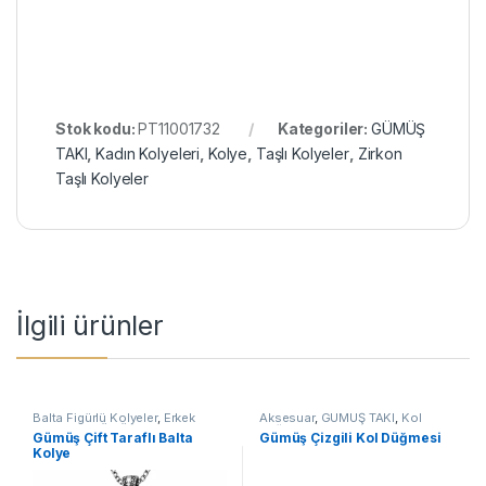
Stok kodu:
PT11001732
Kategoriler:
GÜMÜŞ
TAKI
,
Kadın Kolyeleri
,
Kolye
,
Taşlı Kolyeler
,
Zirkon
Taşlı Kolyeler
İlgili ürünler
Balta Figürlü Kolyeler
,
Erkek
Aksesuar
,
GÜMÜŞ TAKI
,
Kol
Kolyeleri
,
GÜMÜŞ TAKI
,
Kolye
Düğmeleri
Gümüş Çift Taraflı Balta
Gümüş Çizgili Kol Düğmesi
Kolye