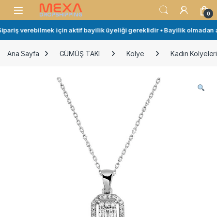
Skip to navigation
Skip to content
Open
0
ariş verebilmek için aktif bayilik üyeliği gereklidir • Bayilik olmadan a
Ana Sayfa
GÜMÜŞ TAKI
Kolye
Kadın Kolyeler