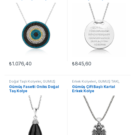
₺
1.076,40
₺
845,60
Doğal Taşlı Kolyeler
,
GÜMÜŞ
Erkek Kolyeleri
,
GÜMÜŞ TAKI
,
TAKI
,
Kadın Kolyeleri
,
Kolye
,
Kartal Kolyeler
,
Kolye
Gümüş Fasetli Oniks Doğal
Gümüş Çift Başlı Kartal
Taşlı Kolyeler
Taş Kolye
Erkek Kolye