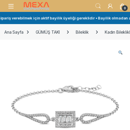
Skip to navigation
Skip to content
Open
0
ariş verebilmek için aktif bayilik üyeliği gereklidir • Bayilik olmadan al
Ana Sayfa
GÜMÜŞ TAKI
Bileklik
Kadın Bileklikl