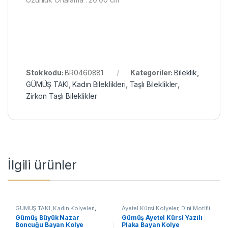
Stok kodu:
BR0460881
Kategoriler:
Bileklik
,
GÜMÜŞ TAKI
,
Kadın Bileklikleri
,
Taşlı Bileklikler
,
Zirkon Taşlı Bileklikler
İlgili ürünler
GÜMÜŞ TAKI
,
Kadın Kolyeleri
,
Ayetel Kürsi Kolyeler
,
Dini Motifli
Kolye
,
Nazar Kolyeler
Kolyeler
,
GÜMÜŞ TAKI
,
Kadın
Gümüş Büyük Nazar
Gümüş Ayetel Kürsi Yazılı
Kolyeleri
,
Kolye
Boncuğu Bayan Kolye
Plaka Bayan Kolye