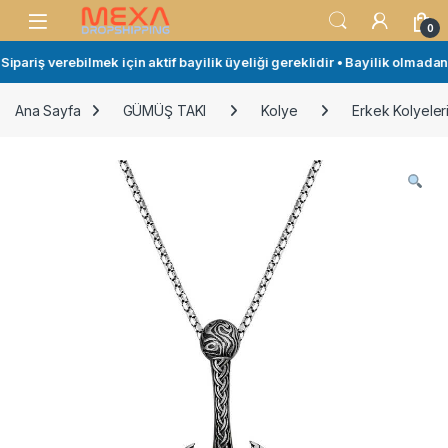
Skip to navigation
Skip to content
Open
0
pariş verebilmek için aktif bayilik üyeliği gereklidir • Bayilik olmadan 
Ana Sayfa
GÜMÜŞ TAKI
Kolye
Erkek Kolyeler