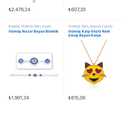
₺
2.476,24
₺
607,20
Bileklik
,
GÜMÜŞ TAKI
,
Kadın
GÜMÜŞ TAKI
,
Hayvan Figürlü
Bileklikleri
,
Nazar Bileklikler
Kolyeler
,
Kadın Kolyeleri
,
Kedili
Gümüş Nazar Bayan Bileklik
Gümüş Kalp Gözlü Kedi
Kolyeler
,
Kolye
Emoji Bayan Kolye
₺
1.991,34
₺
815,06