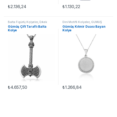
₺
2.136,24
₺
1.130,22
Balta Figürlü Kolyeler
,
Erkek
Dini Motifli Kolyeler
,
GÜMÜŞ
Kolyeleri
,
GÜMÜŞ TAKI
,
Kolye
TAKI
,
Kadın Kolyeleri
,
Kıtmir
Gümüş Çift Taraflı Balta
Gümüş Kıtmir Duası Bayan
Duası Kolyeler
,
Kolye
Kolye
Kolye
₺
4.657,50
₺
1.266,84