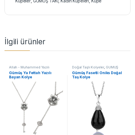
Küpeler
,
GÜMÜŞ TAKI
,
Kadın Küpeleri
,
Küpe
İlgili ürünler
Allah - Muhammed Yazılı
Doğal Taşlı Kolyeler
,
GÜMÜŞ
Kolyeler
,
Dini Motifli Kolyeler
,
TAKI
,
Kadın Kolyeleri
,
Kolye
,
Gümüş Ya Fettah Yazılı
Gümüş Fasetli Oniks Doğal
GÜMÜŞ TAKI
,
Kadın Kolyeleri
,
Taşlı Kolyeler
Bayan Kolye
Taş Kolye
Kolye