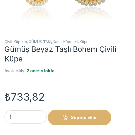
Çivili Küpeler
,
GÜMÜŞ TAKI
,
Kadın Küpeleri
,
Küpe
​Gümüş Beyaz Taşlı Bohem Çivili
Küpe
Availability:
2 adet stokta
₺
733,82
​Gümüş Beyaz Taşlı Bohem Çivili Küpe quantity
Sepete Ekle