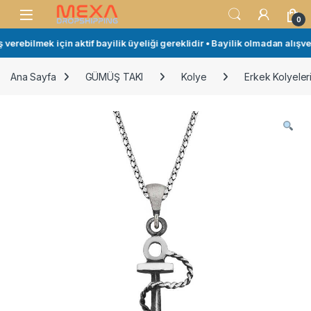
Skip to navigation
Skip to content
Open
0
erebilmek için aktif bayilik üyeliği gereklidir • Bayilik olmadan alışver
Ana Sayfa
GÜMÜŞ TAKI
Kolye
Erkek Kolyeler