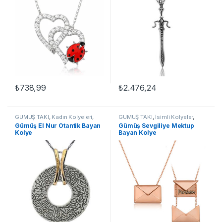
₺
738,99
₺
2.476,24
GÜMÜŞ TAKI
,
Kadın Kolyeleri
,
GÜMÜŞ TAKI
,
İsimli Kolyeler
,
Kolye
,
Otantik Kolyeler
Kadın Kolyeleri
,
Kolye
Gümüş El Nur Otantik Bayan
Gümüş Sevgiliye Mektup
Kolye
Bayan Kolye