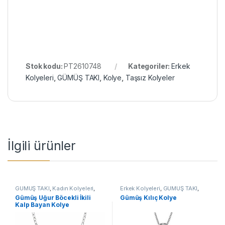
Stok kodu:
PT2610748
Kategoriler:
Erkek
Kolyeleri
,
GÜMÜŞ TAKI
,
Kolye
,
Taşsız Kolyeler
İlgili ürünler
GÜMÜŞ TAKI
,
Kadın Kolyeleri
,
Erkek Kolyeleri
,
GÜMÜŞ TAKI
,
Kalpli Kolyeler
,
Kolye
Kılıç Kolyeler
,
Kolye
Gümüş Uğur Böcekli İkili
Gümüş Kılıç Kolye
Kalp Bayan Kolye