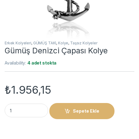
Erkek Kolyeleri
,
GÜMÜŞ TAKI
,
Kolye
,
Taşsız Kolyeler
Gümüş Denizci Çapası Kolye
Availability:
4 adet stokta
₺
1.956,15
Gümüş Denizci Çapası Kolye quantity
Sepete Ekle