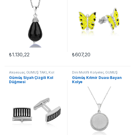
₺
1.130,22
₺
607,20
Aksesuar
,
GÜMÜŞ TAKI
,
Kol
Dini Motifli Kolyeler
,
GÜMÜŞ
Düğmeleri
TAKI
,
Kadın Kolyeleri
,
Kıtmir
Gümüş Siyah Çizgili Kol
Gümüş Kıtmir Duası Bayan
Duası Kolyeler
,
Kolye
Düğmesi
Kolye