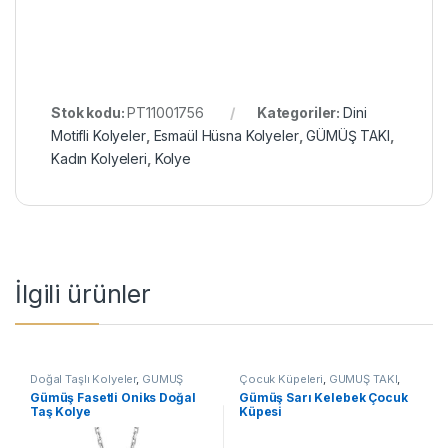
Stok kodu:
PT11001756
Kategoriler:
Dini
Motifli Kolyeler
,
Esmaül Hüsna Kolyeler
,
GÜMÜŞ TAKI
,
Kadın Kolyeleri
,
Kolye
İlgili ürünler
Doğal Taşlı Kolyeler
,
GÜMÜŞ
Çocuk Küpeleri
,
GÜMÜŞ TAKI
,
TAKI
,
Kadın Kolyeleri
,
Kolye
,
Küpe
Gümüş Fasetli Oniks Doğal
Gümüş Sarı Kelebek Çocuk
Taşlı Kolyeler
Taş Kolye
Küpesi