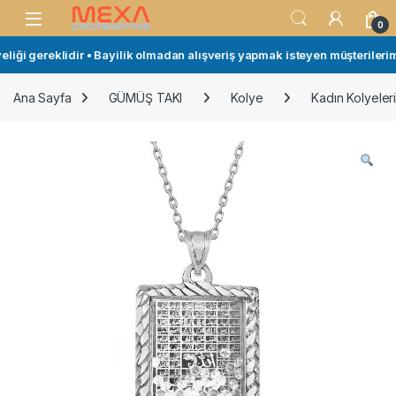
Skip to navigation
Skip to content
Open
0
liği gereklidir • Bayilik olmadan alışveriş yapmak isteyen müşterilerimiz
Ana Sayfa
GÜMÜŞ TAKI
Kolye
Kadın Kolyeler