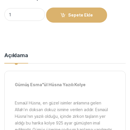
Gümüş Esma’ül Hüsna Yazılı Kolye quantity
Sepete Ekle
Açıklama
Gümüş Esma"ül Hüsna Yazılı Kolye
Esmaül Hüsna, en güzel isimler anlamına gelen
Allah’ın doksan dokuz ismine verilen addır. Esmaül
Hüsna’nın yazılı olduğu, içinde zirkon taşların yer
aldığı bu harika kolye 925 ayar gümüşten imal
edilmiştir. Gümüş üzerine rodyum kaplama yapılmıştır.